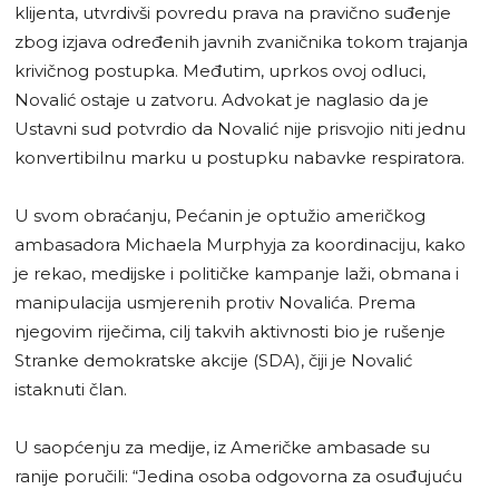
klijenta, utvrdivši povredu prava na pravično suđenje
zbog izjava određenih javnih zvaničnika tokom trajanja
krivičnog postupka. Međutim, uprkos ovoj odluci,
Novalić ostaje u zatvoru. Advokat je naglasio da je
Ustavni sud potvrdio da Novalić nije prisvojio niti jednu
konvertibilnu marku u postupku nabavke respiratora.
U svom obraćanju, Pećanin je optužio američkog
ambasadora Michaela Murphyja za koordinaciju, kako
je rekao, medijske i političke kampanje laži, obmana i
manipulacija usmjerenih protiv Novalića. Prema
njegovim riječima, cilj takvih aktivnosti bio je rušenje
Stranke demokratske akcije (SDA), čiji je Novalić
istaknuti član.
U saopćenju za medije, iz Američke ambasade su
ranije poručili: “Jedina osoba odgovorna za osuđujuću