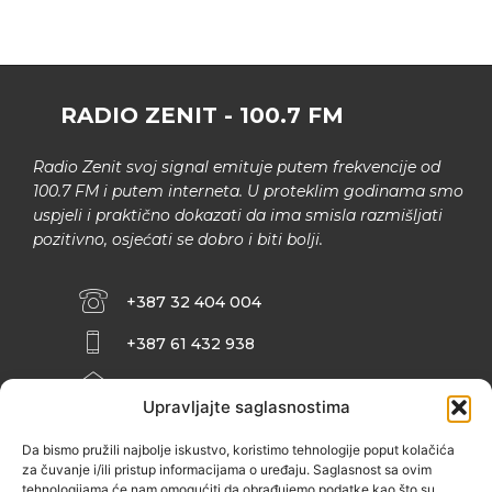
RADIO ZENIT - 100.7 FM
Radio Zenit svoj signal emituje putem frekvencije od
100.7 FM i putem interneta. U proteklim godinama smo
uspjeli i praktično dokazati da ima smisla razmišljati
pozitivno, osjećati se dobro i biti bolji.
+387 32 404 004
+387 61 432 938
INFO@ZENIT.BA
Upravljajte saglasnostima
HUSEINA KULENOVIĆA BR. 2 (RK
ZENIČANKA, 3. SPRAT), 72000 ZENICA
Da bismo pružili najbolje iskustvo, koristimo tehnologije poput kolačića
za čuvanje i/ili pristup informacijama o uređaju. Saglasnost sa ovim
tehnologijama će nam omogućiti da obrađujemo podatke kao što su