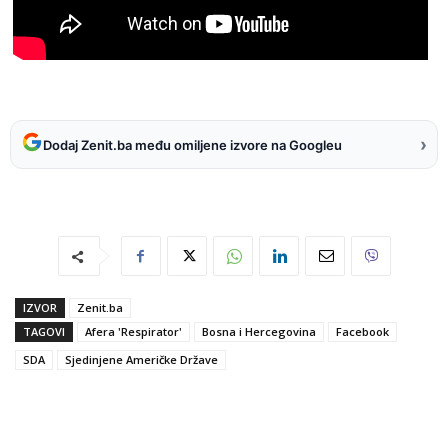
›
Dodaj Zenit.ba među omiljene izvore na Googleu
IZVOR
Zenit.ba
TAGOVI
Afera 'Respirator'
Bosna i Hercegovina
Facebook
SDA
Sjedinjene Američke Države