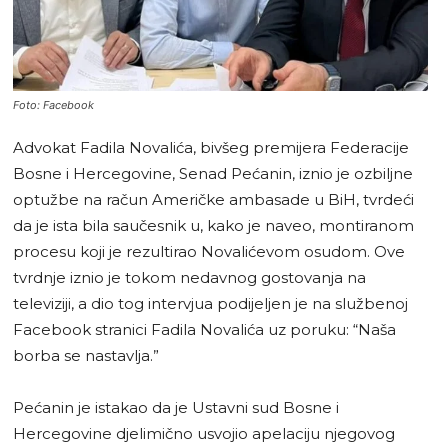
Foto: Facebook
Advokat Fadila Novalića, bivšeg premijera Federacije
Bosne i Hercegovine, Senad Pećanin, iznio je ozbiljne
optužbe na račun Američke ambasade u BiH, tvrdeći
da je ista bila saučesnik u, kako je naveo, montiranom
procesu koji je rezultirao Novalićevom osudom. Ove
tvrdnje iznio je tokom nedavnog gostovanja na
televiziji, a dio tog intervjua podijeljen je na službenoj
Facebook stranici Fadila Novalića uz poruku: “Naša
borba se nastavlja.”
Pećanin je istakao da je Ustavni sud Bosne i
Hercegovine djelimično usvojio apelaciju njegovog