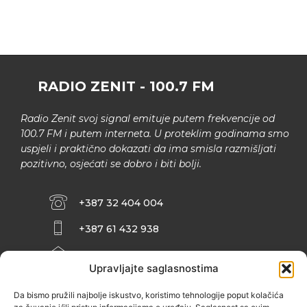
RADIO ZENIT - 100.7 FM
Radio Zenit svoj signal emituje putem frekvencije od
100.7 FM i putem interneta. U proteklim godinama smo
uspjeli i praktično dokazati da ima smisla razmišljati
pozitivno, osjećati se dobro i biti bolji.
+387 32 404 004
+387 61 432 938
INFO@ZENIT.BA
Upravljajte saglasnostima
HUSEINA KULENOVIĆA BR. 2 (RK
ZENIČANKA, 3. SPRAT), 72000 ZENICA
Da bismo pružili najbolje iskustvo, koristimo tehnologije poput kolačića