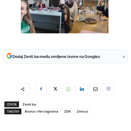
›
Dodaj Zenit.ba među omiljene izvore na Googleu
IZVOR
Zenit.ba
TAGOVI
Bosna i Hercegovina
ZDK
Zenica