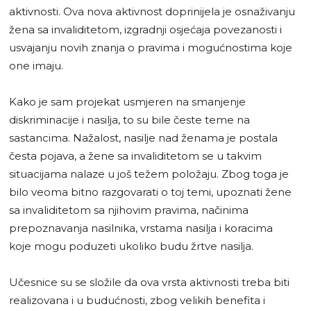
aktivnosti. Ova nova aktivnost doprinijela je osnaživanju
žena sa invaliditetom, izgradnji osjećaja povezanosti i
usvajanju novih znanja o pravima i mogućnostima koje
one imaju.
Kako je sam projekat usmjeren na smanjenje
diskriminacije i nasilja, to su bile česte teme na
sastancima. Nažalost, nasilje nad ženama je postala
česta pojava, a žene sa invaliditetom se u takvim
situacijama nalaze u još težem položaju. Zbog toga je
bilo veoma bitno razgovarati o toj temi, upoznati žene
sa invaliditetom sa njihovim pravima, načinima
prepoznavanja nasilnika, vrstama nasilja i koracima
koje mogu poduzeti ukoliko budu žrtve nasilja.
Učesnice su se složile da ova vrsta aktivnosti treba biti
realizovana i u budućnosti, zbog velikih benefita i