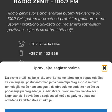
RADIO ZENIT - 100.7 FM
Radio Zenit svoj signal emituje putem frekvencije od
100.7 FM i putem interneta. U proteklim godinama smo
uspjeli i praktično dokazati da ima smisla razmišljati
pozitivno, osjećati se dobro i biti bolji.
+387 32 404 004
+387 61 432 938
INFO@ZENIT.BA
Upravljajte saglasnostima
HUSEINA KULENOVIĆA BR. 2 (RK
ZENIČANKA, 3. SPRAT), 72000 ZENICA
Da bismo pružili najbolje iskustvo, koristimo tehnologije poput kolačića
za čuvanje i/ili pristup informacijama o uređaju. Saglasnost sa ovim
tehnologijama će nam omogućiti da obrađujemo podatke kao što su
ponašanje pri pregledanju ili jedinstveni ID-ovi na ovoj veb lokaciji.
Nepristanak ili povlačenje saglasnosti može negativno uticati na
određene karakteristike i funkcije.