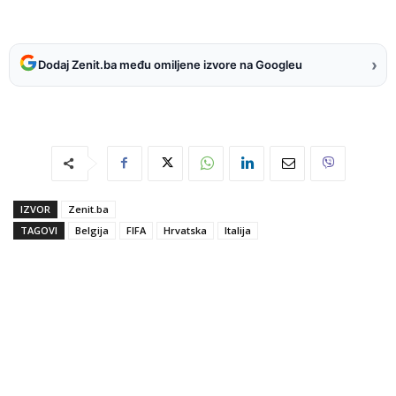
›
Dodaj Zenit.ba među omiljene izvore na Googleu
IZVOR
Zenit.ba
TAGOVI
Belgija
FIFA
Hrvatska
Italija