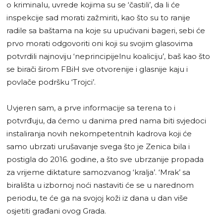
o kriminalu, uvrede kojima su se ‘častili’, da li će
inspekcije sad morati zažmiriti, kao što su to ranije
radile sa baštama na koje su upućivani bageri, sebi će
prvo morati odgovoriti oni koji su svojim glasovima
potvrdili najnoviju ‘neprincipijelnu koaliciju’, baš kao što
se birači širom FBiH sve otvorenije i glasnije kaju i
povlače podršku ‘Trojci’.
Uvjeren sam, a prve informacije sa terena to i
potvrđuju, da ćemo u danima pred nama biti svjedoci
instaliranja novih nekompetentnih kadrova koji će
samo ubrzati urušavanje svega što je Zenica bila i
postigla do 2016. godine, a što sve ubrzanije propada
za vrijeme diktature samozvanog ‘kralja’. ‘Mrak’ sa
birališta u izbornoj noći nastaviti će se u narednom
periodu, te će ga na svojoj koži iz dana u dan više
osjetiti građani ovog Grada.