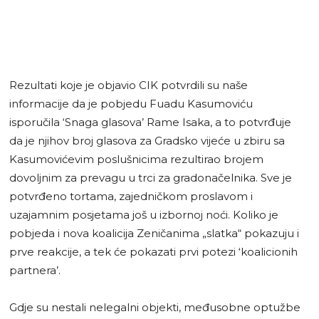
Rezultati koje je objavio CIK potvrdili su naše
informacije da je pobjedu Fuadu Kasumoviću
isporučila ‘Snaga glasova’ Rame Isaka, a to potvrđuje
da je njihov broj glasova za Gradsko vijeće u zbiru sa
Kasumovićevim poslušnicima rezultirao brojem
dovoljnim za prevagu u trci za gradonačelnika. Sve je
potvrđeno tortama, zajedničkom proslavom i
uzajamnim posjetama još u izbornoj noći. Koliko je
pobjeda i nova koalicija Zeničanima „slatka“ pokazuju i
prve reakcije, a tek će pokazati prvi potezi ‘koalicionih
partnera’.
Gdje su nestali nelegalni objekti, međusobne optužbe