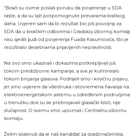
“Birači su ovime poslali poruku da povjerenje u SDA
raste, a da su laži potpomognute prevarama kratkog
daha. Uvjeren sam da bi rezultat bio još povoljniji za
SDA da u biračkim odborima i Gradskoj izbornoj komisiji
nisu sjedili ljudi od povjerenja Fuada Kasumovića, što je
rezultiralo desetinama prijavljenih nepravilnosti.
Na ovo smo ukazivali i dokazima potkrepljivali još
tokom predizborne kampanje, a sve je kulminiralo
tokom brojanja glasova. Podnijeli smo i krivičnu prijavu,
jer smo uvjereni da višestruka i istovremena havarija na
elektroenergetskom sistemu u određenim područjima
u trenutku dok su se prebrojavali glasački listići, nije
slučajnost. O svemu smo upoznali i Centralnu izbornu
komisiju.
Želim istaknuti da je naš kandidat za gradonačelnika,