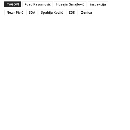
TAGOVI
Fuad Kasumović
Husejin Smajlović
inspekcija
Nezir Pivić
SDA
Spahija Kozlić
ZDK
Zenica