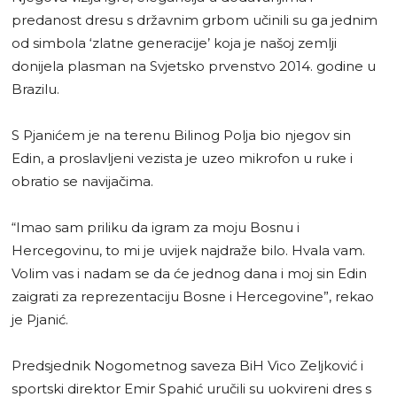
predanost dresu s državnim grbom učinili su ga jednim
od simbola ‘zlatne generacije’ koja je našoj zemlji
donijela plasman na Svjetsko prvenstvo 2014. godine u
Brazilu.
S Pjanićem je na terenu Bilinog Polja bio njegov sin
Edin, a proslavljeni vezista je uzeo mikrofon u ruke i
obratio se navijačima.
“Imao sam priliku da igram za moju Bosnu i
Hercegovinu, to mi je uvijek najdraže bilo. Hvala vam.
Volim vas i nadam se da će jednog dana i moj sin Edin
zaigrati za reprezentaciju Bosne i Hercegovine”, rekao
je Pjanić.
Predsjednik Nogometnog saveza BiH Vico Zeljković i
sportski direktor Emir Spahić uručili su uokvireni dres s