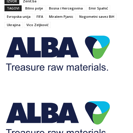
IZVOR
Zenit.ba
TAGOVI
Bilino polje
Bosna i Hercegovina
Emir Spahić
Evropska unija
FIFA
Miralem Pjanic
Nogometni savez BiH
Ukrajina
Vico Zeljković