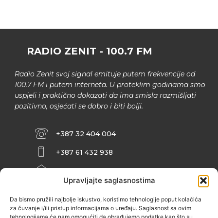
RADIO ZENIT - 100.7 FM
Radio Zenit svoj signal emituje putem frekvencije od
100.7 FM i putem interneta. U proteklim godinama smo
uspjeli i praktično dokazati da ima smisla razmišljati
pozitivno, osjećati se dobro i biti bolji.
+387 32 404 004
+387 61 432 938
INFO@ZENIT.BA
Upravljajte saglasnostima
HUSEINA KULENOVIĆA BR. 2 (RK
ZENIČANKA, 3. SPRAT), 72000 ZENICA
Da bismo pružili najbolje iskustvo, koristimo tehnologije poput kolačića
za čuvanje i/ili pristup informacijama o uređaju. Saglasnost sa ovim
tehnologijama će nam omogućiti da obrađujemo podatke kao što su