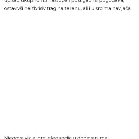
upisao ukupno 115 nastupa i postigao 18 pogodaka,
ostavivši neizbrisiv trag na terenu, ali i u srcima navijača.
Njegova vizija igre, elegancija u dodavanjima i