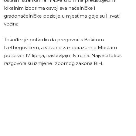
ostalim strankama HNS-a u BiH na predstojećim
lokalnim izborima osvoji sva načelničke i
gradonačelničke pozicije u mjestima gdje su Hrvati
većina.
Također je potvrdio da pregovori s Bakirom
Izetbegovićem, a vezano za sporazum o Mostaru
potpisan 17. lipnja, nastavljaju 16. rujna. Najveći fokus
razgovora su izmjene Izbornog zakona BiH.