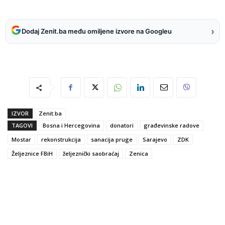
›
Dodaj Zenit.ba među omiljene izvore na Googleu
IZVOR
Zenit.ba
TAGOVI
Bosna i Hercegovina
donatori
građevinske radove
Mostar
rekonstrukcija
sanacija pruge
Sarajevo
ZDK
Željeznice FBiH
željeznički saobraćaj
Zenica