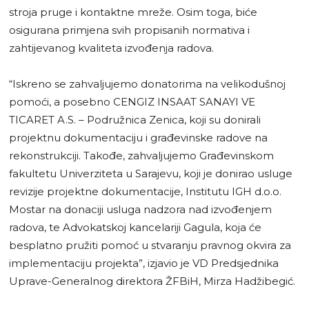
stroja pruge i kontaktne mreže. Osim toga, biće
osigurana primjena svih propisanih normativa i
zahtijevanog kvaliteta izvođenja radova.
“Iskreno se zahvaljujemo donatorima na velikodušnoj
pomoći, a posebno CENGIZ INSAAT SANAYI VE
TICARET A.S. – Podružnica Zenica, koji su donirali
projektnu dokumentaciju i građevinske radove na
rekonstrukciji. Takođe, zahvaljujemo Građevinskom
fakultetu Univerziteta u Sarajevu, koji je donirao usluge
revizije projektne dokumentacije, Institutu IGH d.o.o.
Mostar na donaciji usluga nadzora nad izvođenjem
radova, te Advokatskoj kancelariji Gagula, koja će
besplatno pružiti pomoć u stvaranju pravnog okvira za
implementaciju projekta”, izjavio je VD Predsjednika
Uprave-Generalnog direktora ŽFBiH, Mirza Hadžibegić.