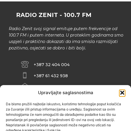
RADIO ZENIT - 100.7 FM
Radio Zenit svoj signal emituje putem frekvencije od
100.7 FM i putem interneta. U proteklim godinama smo
uspjeli i praktično dokazati da ima smisla razmišljati
pozitivno, osjećati se dobro i biti bolji.
+387 32 404 004
+387 61 432 938
INFO@ZENIT.BA
Upravljajte saglasnostima
HUSEINA KULENOVIĆA BR. 2 (RK
ZENIČANKA, 3. SPRAT), 72000 ZENICA
Da bismo pružili najbolje iskustvo, koristimo tehnologije poput kolačića
za čuvanje i/ili pristup informacijama o uređaju. Saglasnost sa ovim
tehnologijama će nam omogućiti da obrađujemo podatke kao što su
ponašanje pri pregledanju ili jedinstveni ID-ovi na ovoj veb lokaciji.
Nepristanak ili povlačenje saglasnosti može negativno uticati na
određene karakteristike i funkcije.