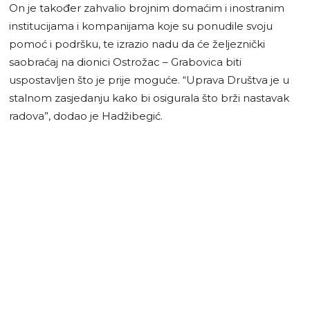
On je također zahvalio brojnim domaćim i inostranim
institucijama i kompanijama koje su ponudile svoju
pomoć i podršku, te izrazio nadu da će željeznički
saobraćaj na dionici Ostrožac – Grabovica biti
uspostavljen što je prije moguće. “Uprava Društva je u
stalnom zasjedanju kako bi osigurala što brži nastavak
radova”, dodao je Hadžibegić.