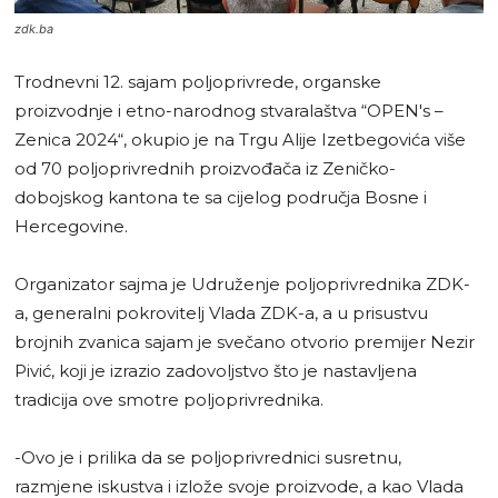
zdk.ba
Trodnevni 12. sajam poljoprivrede, organske
proizvodnje i etno-narodnog stvaralaštva “OPEN's –
Zenica 2024“, okupio je na Trgu Alije Izetbegovića više
od 70 poljoprivrednih proizvođača iz Zeničko-
dobojskog kantona te sa cijelog područja Bosne i
Hercegovine.
Organizator sajma je Udruženje poljoprivrednika ZDK-
a, generalni pokrovitelj Vlada ZDK-a, a u prisustvu
brojnih zvanica sajam je svečano otvorio premijer Nezir
Pivić, koji je izrazio zadovoljstvo što je nastavljena
tradicija ove smotre poljoprivrednika.
-Ovo je i prilika da se poljoprivrednici susretnu,
razmjene iskustva i izlože svoje proizvode, a kao Vlada