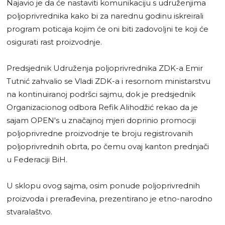
Najavio je da će nastaviti komunikaciju s udruženjima
poljoprivrednika kako bi za narednu godinu iskreirali
program poticaja kojim će oni biti zadovoljni te koji će
osigurati rast proizvodnje.
Predsjednik Udruženja poljoprivrednika ZDK-a Emir
Tutnić zahvalio se Vladi ZDK-a i resornom ministarstvu
na kontinuiranoj podršci sajmu, dok je predsjednik
Organizacionog odbora Refik Alihodžić rekao da je
sajam OPEN's u značajnoj mjeri doprinio promociji
poljoprivredne proizvodnje te broju registrovanih
poljoprivrednih obrta, po čemu ovaj kanton prednjači
u Federaciji BiH.
U sklopu ovog sajma, osim ponude poljoprivrednih
proizvoda i prerađevina, prezentirano je etno-narodno
stvaralaštvo.