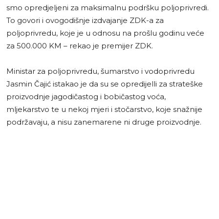
smo opredjeljeni za maksimalnu podršku poljoprivredi.
To govori i ovogodišnje izdvajanje ZDK-a za
poljoprivredu, koje je u odnosu na prošlu godinu veće
za 500.000 KM – rekao je premijer ZDK.
Ministar za poljoprivredu, šumarstvo i vodoprivredu
Jasmin Čajić istakao je da su se opredijelli za strateške
proizvodnje jagodičastog i bobičastog voća,
mljekarstvo te u nekoj mjeri i stočarstvo, koje snažnije
podržavaju, a nisu zanemarene ni druge proizvodnje.