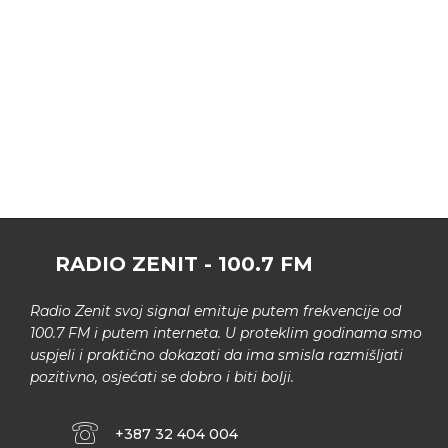
RADIO ZENIT - 100.7 FM
Radio Zenit svoj signal emituje putem frekvencije od
100.7 FM i putem interneta. U proteklim godinama smo
uspjeli i praktično dokazati da ima smisla razmišljati
pozitivno, osjećati se dobro i biti bolji.
+387 32 404 004