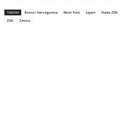
TAGOVI
Bosna i Hercegovina
Nezir Pivić
sajam
Vlada ZDK
ZDK
Zenica