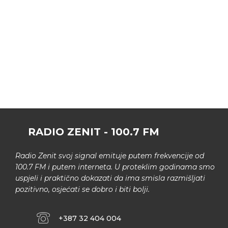
RADIO ZENIT - 100.7 FM
Radio Zenit svoj signal emituje putem frekvencije od
100.7 FM i putem interneta. U proteklim godinama smo
uspjeli i praktično dokazati da ima smisla razmišljati
pozitivno, osjećati se dobro i biti bolji.
+387 32 404 004