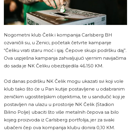
Nogometni klub Čelik i kompanija Carlsberg BH
ozvaničili su, u Zenici, početak četvrte kampanje
“Čeliku vrati staru moć i sjaj. Čepove skupi podršku daj”.
Ova uspješna kampanja zahvaljujući vjernim navijačima
do sada je NK Čeliku obezbijedila 46.150 KM.
Od danas podršku NK Čelik mogu ukazati svi koji vole
klub tako što će u Pan kutije postavljene u odabranim
zeničkim ugostiteljskim objektima, te u sandučić koji je
postavljen na ulazu u prostorije NK Čelik (Stadion
Bilino Polje) ubaciti što više metalnih čepova sa bilo
kojeg proizvoda iz Carlsberg portfolija, jer za svaki
ubačeni čep ova kompanija klubu donira 0,10 KM.