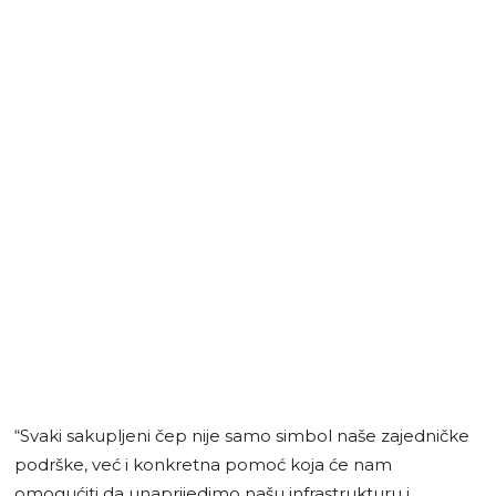
“Svaki sakupljeni čep nije samo simbol naše zajedničke
podrške, već i konkretna pomoć koja će nam
omogućiti da unaprijedimo našu infrastrukturu i