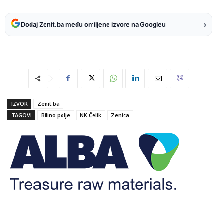
›
Dodaj Zenit.ba među omiljene izvore na Googleu
IZVOR
Zenit.ba
TAGOVI
Bilino polje
NK Čelik
Zenica