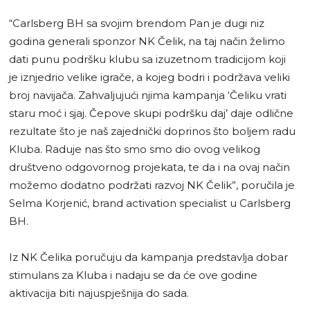
“Carlsberg BH sa svojim brendom Pan je dugi niz
godina generali sponzor NK Čelik, na taj način želimo
dati punu podršku klubu sa izuzetnom tradicijom koji
je iznjedrio velike igrače, a kojeg bodri i podržava veliki
broj navijača. Zahvaljujući njima kampanja ‘Čeliku vrati
staru moć i sjaj. Čepove skupi podršku daj’ daje odlične
rezultate što je naš zajednički doprinos što boljem radu
Kluba. Raduje nas što smo smo dio ovog velikog
društveno odgovornog projekata, te da i na ovaj način
možemo dodatno podržati razvoj NK Čelik”, poručila je
Selma Korjenić, brand activation specialist u Carlsberg
BH.
Iz NK Čelika poručuju da kampanja predstavlja dobar
stimulans za Kluba i nadaju se da će ove godine
aktivacija biti najuspješnija do sada.