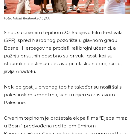
Foto: Nihad Ibrahimkadić /AA
Sinoć su crvenim tepihom 30. Sarajevo Film Festivala
(SFF) ispred Narodnog pozorišta u glavnom gradu
Bosne i Hercegovine prodefilirali brojni učesnici, a
pažnju prisutnih posebno su privukli gosti koji su
istaknuli palestinsku zastavu pri ulasku na projekciju,
javlja Anadolu.
Neki od gostiju crvenog tepiha također su nosili šal s
palestinskim simbolima, kao i majicu sa zastavom
Palestine.
Crvenim tepihom je prošetala ekipa filma “Djeda mraz
u Bosni” predvođena rediteljem Emirom
Kapetanovićem. Crvenim tepihom su se osim reditelja