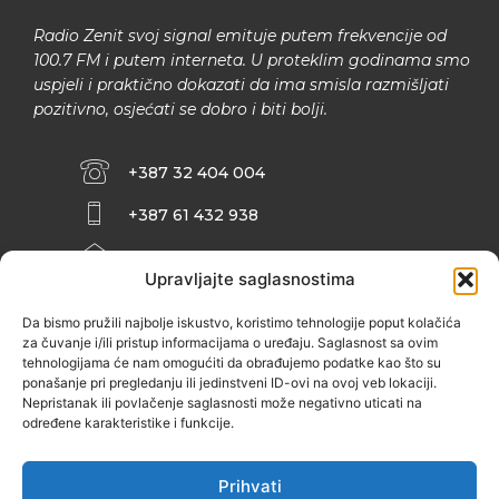
Radio Zenit svoj signal emituje putem frekvencije od
100.7 FM i putem interneta. U proteklim godinama smo
uspjeli i praktično dokazati da ima smisla razmišljati
pozitivno, osjećati se dobro i biti bolji.
+387 32 404 004
+387 61 432 938
INFO@ZENIT.BA
Upravljajte saglasnostima
HUSEINA KULENOVIĆA BR. 2 (RK
ZENIČANKA, 3. SPRAT), 72000 ZENICA
Da bismo pružili najbolje iskustvo, koristimo tehnologije poput kolačića
za čuvanje i/ili pristup informacijama o uređaju. Saglasnost sa ovim
tehnologijama će nam omogućiti da obrađujemo podatke kao što su
ponašanje pri pregledanju ili jedinstveni ID-ovi na ovoj veb lokaciji.
Nepristanak ili povlačenje saglasnosti može negativno uticati na
određene karakteristike i funkcije.
Prihvati