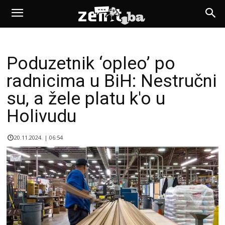
Poduzetnik ‘opleo’ po
radnicima u BiH: Nestručni
su, a žele platu k'o u
Holivudu
20.11.2024. | 06:54