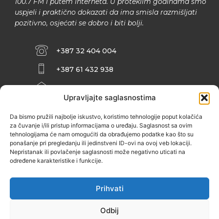
100.7 FM i putem interneta. U proteklim godinama smo
uspjeli i praktično dokazati da ima smisla razmišljati
pozitivno, osjećati se dobro i biti bolji.
+387 32 404 004
+387 61 432 938
INFO@ZENIT.BA
Upravljajte saglasnostima
HUSEINA KULENOVIĆA BR. 2 (RK
ZENIČANKA, 3. SPRAT), 72000 ZENICA
Da bismo pružili najbolje iskustvo, koristimo tehnologije poput kolačića
za čuvanje i/ili pristup informacijama o uređaju. Saglasnost sa ovim
tehnologijama će nam omogućiti da obrađujemo podatke kao što su
ponašanje pri pregledanju ili jedinstveni ID-ovi na ovoj veb lokaciji.
Nepristanak ili povlačenje saglasnosti može negativno uticati na
određene karakteristike i funkcije.
Prihvati
Odbij