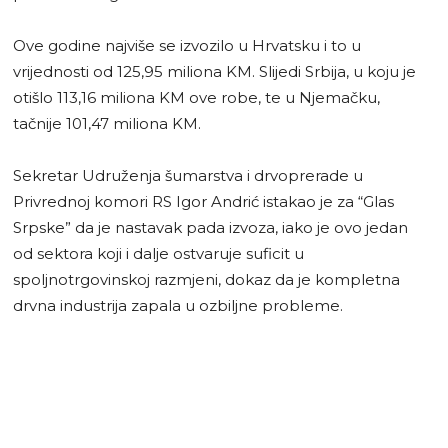
Ove godine najviše se izvozilo u Hrvatsku i to u
vrijednosti od 125,95 miliona KM. Slijedi Srbija, u koju je
otišlo 113,16 miliona KM ove robe, te u Njemačku,
tačnije 101,47 miliona KM.
Sekretar Udruženja šumarstva i drvoprerade u
Privrednoj komori RS Igor Andrić istakao je za “Glas
Srpske” da je nastavak pada izvoza, iako je ovo jedan
od sektora koji i dalje ostvaruje suficit u
spoljnotrgovinskoj razmjeni, dokaz da je kompletna
drvna industrija zapala u ozbiljne probleme.