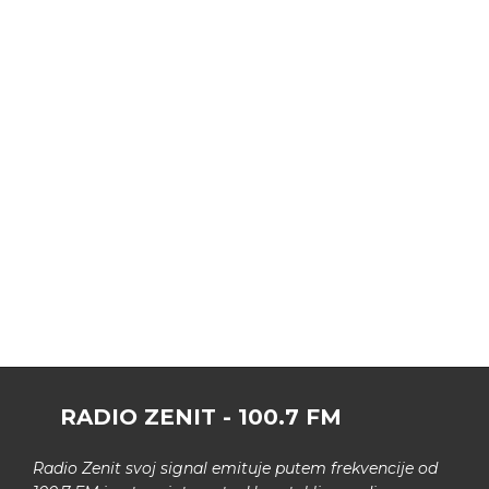
RADIO ZENIT - 100.7 FM
Radio Zenit svoj signal emituje putem frekvencije od