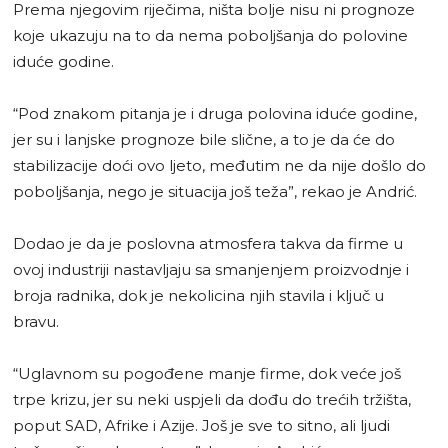
Prema njegovim riječima, ništa bolje nisu ni prognoze
koje ukazuju na to da nema poboljšanja do polovine
iduće godine.
“Pod znakom pitanja je i druga polovina iduće godine,
jer su i lanjske prognoze bile slične, a to je da će do
stabilizacije doći ovo ljeto, međutim ne da nije došlo do
poboljšanja, nego je situacija još teža”, rekao je Andrić.
Dodao je da je poslovna atmosfera takva da firme u
ovoj industriji nastavljaju sa smanjenjem proizvodnje i
broja radnika, dok je nekolicina njih stavila i ključ u
bravu.
“Uglavnom su pogođene manje firme, dok veće još
trpe krizu, jer su neki uspjeli da dođu do trećih tržišta,
poput SAD, Afrike i Azije. Još je sve to sitno, ali ljudi