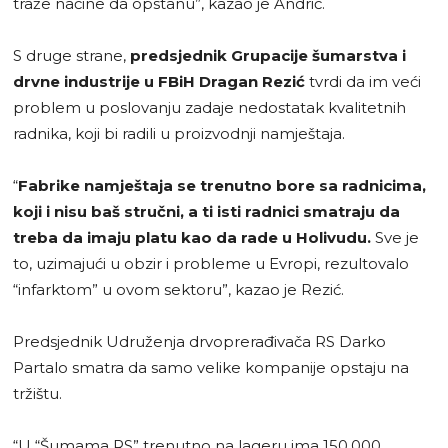
traže načine da opstanu”, kazao je Andrić.
S druge strane,
predsjednik Grupacije šumarstva i
drvne industrije u FBiH Dragan Rezić
tvrdi da im veći
problem u poslovanju zadaje nedostatak kvalitetnih
radnika, koji bi radili u proizvodnji namještaja.
“
Fabrike namještaja se trenutno bore sa radnicima,
koji i nisu baš stručni, a ti isti radnici smatraju da
treba da imaju platu kao da rade u Holivudu.
Sve je
to, uzimajući u obzir i probleme u Evropi, rezultovalo
“infarktom” u ovom sektoru”, kazao je Rezić.
Predsjednik Udruženja drvoprerađivača RS Darko
Partalo smatra da samo velike kompanije opstaju na
tržištu.
“U “Šumama RS” trenutno na lageru ima 150.000