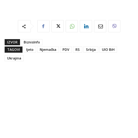
IZVOR
BiznisInfo
TAGOVI
ljeto
Njemačka
PDV
RS
Srbija
UIO BiH
Ukrajina