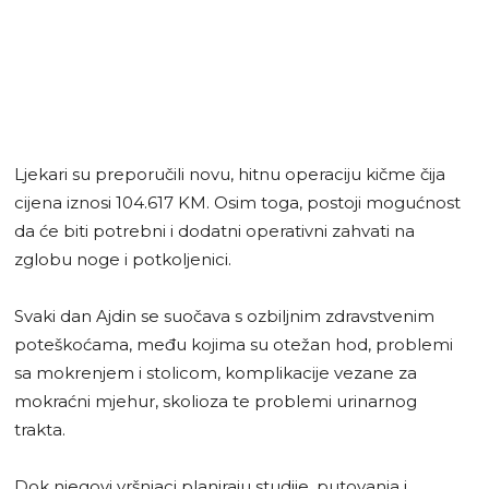
Ljekari su preporučili novu, hitnu operaciju kičme čija
cijena iznosi 104.617 KM. Osim toga, postoji mogućnost
da će biti potrebni i dodatni operativni zahvati na
zglobu noge i potkoljenici.
Svaki dan Ajdin se suočava s ozbiljnim zdravstvenim
poteškoćama, među kojima su otežan hod, problemi
sa mokrenjem i stolicom, komplikacije vezane za
mokraćni mjehur, skolioza te problemi urinarnog
trakta.
Dok njegovi vršnjaci planiraju studije, putovanja i