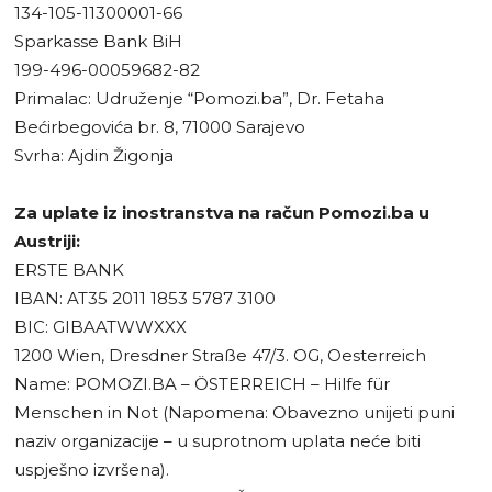
134-105-11300001-66
Sparkasse Bank BiH
199-496-00059682-82
Primalac: Udruženje “Pomozi.ba”, Dr. Fetaha
Bećirbegovića br. 8, 71000 Sarajevo
Svrha: Ajdin Žigonja
Za uplate iz inostranstva na račun Pomozi.ba u
Austriji:
ERSTE BANK
IBAN: AT35 2011 1853 5787 3100
BIC: GIBAATWWXXX
1200 Wien, Dresdner Straße 47/3. OG, Oesterreich
Name: POMOZI.BA – ÖSTERREICH – Hilfe für
Menschen in Not (Napomena: Obavezno unijeti puni
naziv organizacije – u suprotnom uplata neće biti
uspješno izvršena).