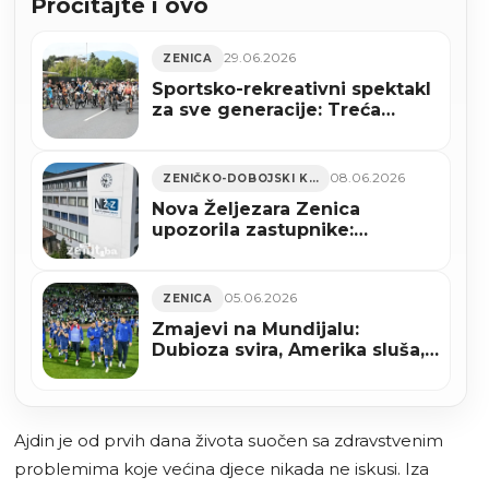
Pročitajte i ovo
29.06.2026
ZENICA
Sportsko-rekreativni spektakl
za sve generacije: Treća
Zenička biciklijada 5. jula u
Zenici
08.06.2026
ZENIČKO-DOBOJSKI KANTON
Nova Željezara Zenica
upozorila zastupnike:
Usvajanje zakona moglo bi
imati teške posljedice
05.06.2026
ZENICA
Zmajevi na Mundijalu:
Dubioza svira, Amerika sluša,
Kanada strepi
Ajdin je od prvih dana života suočen sa zdravstvenim
problemima koje većina djece nikada ne iskusi. Iza