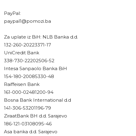
PayPal:
paypal1@pomozi.ba
Za uplate iz BiH: NLB Banka d.d.
132-260-20223371-17
UniCredit Bank
338-730-22202506-52
Intesa Sanpaolo Banka BiH
154-180-20085330-48
Raiffeisen Bank
161-000-02481200-94
Bosna Bank International d.d
141-306-53201196-79
ZiraatBank BH d.d. Sarajevo
186-121-03108095-46
Asa banka d.d. Sarajevo