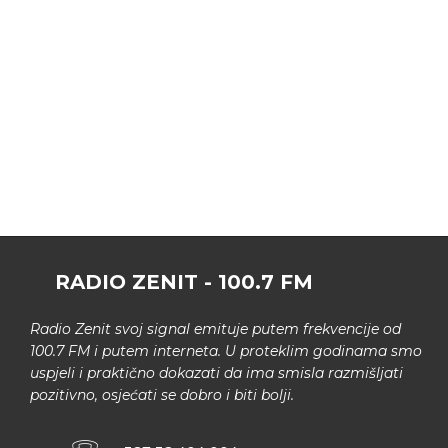
RADIO ZENIT - 100.7 FM
Radio Zenit svoj signal emituje putem frekvencije od
100.7 FM i putem interneta. U proteklim godinama smo
uspjeli i praktično dokazati da ima smisla razmišljati
pozitivno, osjećati se dobro i biti bolji.