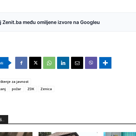
 Zenit.ba među omiljene izvore na Googleu
eli
štenje za javnost
kanj
požar
ZDK
Zenica
...