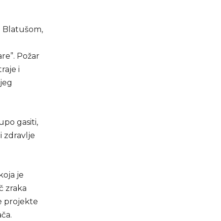
ri Blatušom,
are”. Požar
raje i
njeg
po gasiti,
 zdravlje
oja je
ač zraka
e projekte
ča.