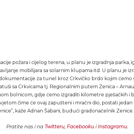
cije požara i cijelog terena, u planu je izgradnja parka, ig
avljanje mobilijara sa solarnim klupama itd. U planu je iz
dokumentacije za tunel kroz Crkvičko brdo kojim ćemo s
latuši sa Crkvicama tj. Regionalnim putem Zenica – Arnau
om bolnicom, gdje ćemo izgraditi kilometre pješačkih i bic
svjetom čime će ovaj zapušteni i mračni dio, postati jedan 
enice”, kaže Adnan Šabani, budući gradonačelnik Zenice.
Pratite nas i na
Twitteru
,
Facebooku
i
Instagramu
.