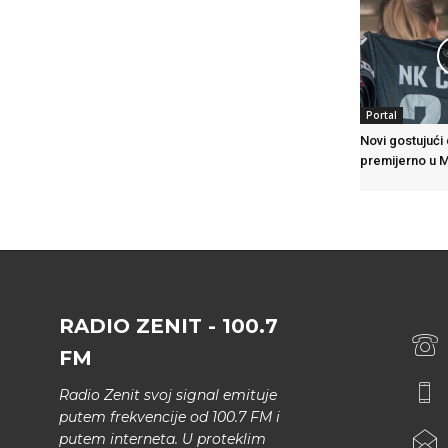
Portal
Novi gostujući
premijerno u 
RADIO ZENIT - 100.7
FM
Radio Zenit svoj signal emituje
putem frekvencije od 100.7 FM i
putem interneta. U proteklim