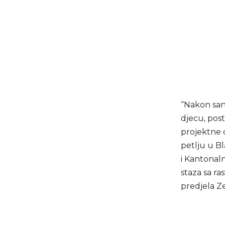
“Nakon sana
djecu, post
projektne 
petlju u B
i Kantonaln
staza sa ra
predjela Z