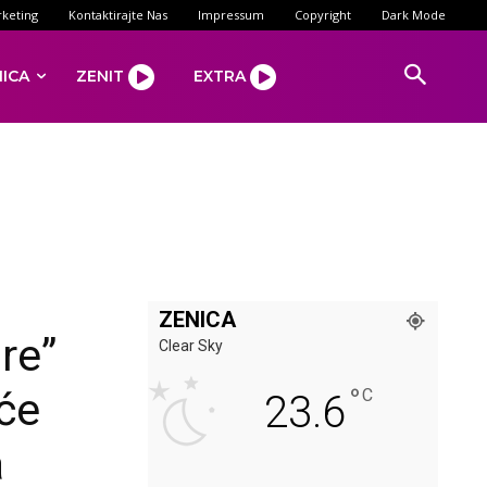
keting
Kontaktirajte Nas
Impressum
Copyright
Dark Mode
NICA
ZENIT
EXTRA
ZENICA
re”
Clear Sky
°
će
C
23.6
a