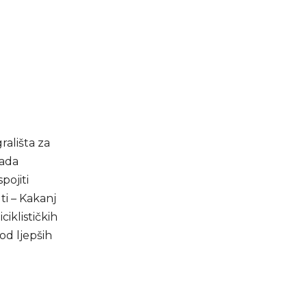
rališta za
rada
pojiti
ti – Kakanj
iklističkih
od ljepših