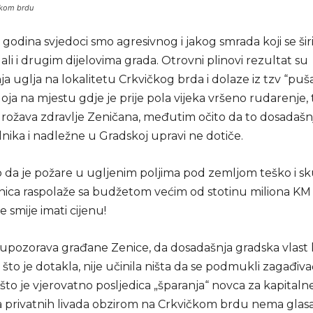
čkom brdu
 godina svjedoci smo agresivnog i jakog smrada koji se ši
ali i drugim dijelovima grada. Otrovni plinovi rezultat su
ja uglja na lokalitetu Crkvičkog brda i dolaze iz tzv “puš
oja na mjestu gdje je prije pola vijeka vršeno rudarenje, t
grožava zdravlje Zeničana, međutim očito da to dosadaš
nika i nadležne u Gradskoj upravi ne dotiče.
 da je požare u ugljenim poljima pod zemljom teško i sku
nica raspolaže sa budžetom većim od stotinu miliona KM i
 smije imati cijenu!
pozorava građane Zenice, da dosadašnja gradska vlast k
e što je dotakla, nije učinila ništa da se podmukli zagađiv
 što je vjerovatno posljedica „šparanja“ novca za kapitaln
a privatnih livada obzirom na Crkvičkom brdu nema glasa