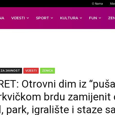
O Nama
Mar
NA
VIJESTI
SPORT
KULTURA
FUN
ZE
 ZA JAVNOST
VIJESTI
ZENICA
ET: Otrovni dim iz “puša
rkvičkom brdu zamijenit 
, park, igralište i staze s