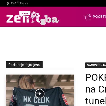
C
23.6
Zenica
POČET
Posljednje objavljeno
SAOPŠTENJA
POKR
na C
tunel