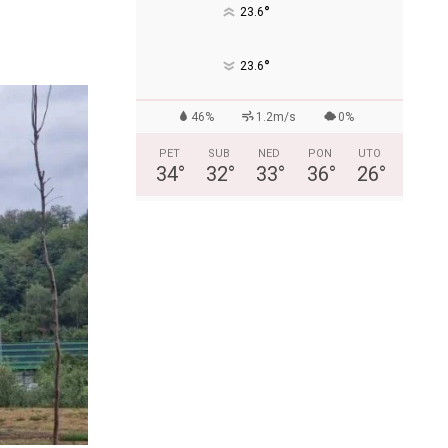
°
23.6
°
23.6
46%
1.2m/s
0%
PET
SUB
NED
PON
UTO
34
°
32
°
33
°
36
°
26
°