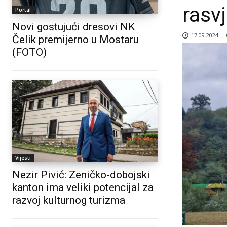
rasv
Portal
Novi gostujući dresovi NK
17.09.2024. |
Čelik premijerno u Mostaru
(FOTO)
Vijesti
Nezir Pivić: Zeničko-dobojski
kanton ima veliki potencijal za
razvoj kulturnog turizma