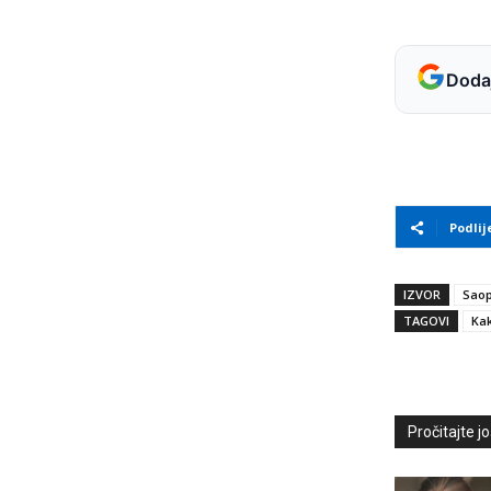
Dodaj
Podlij
IZVOR
Saop
TAGOVI
Ka
Pročitajte još