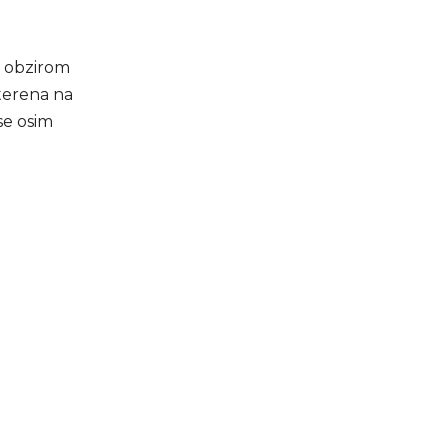
a obzirom
 terena na
se osim