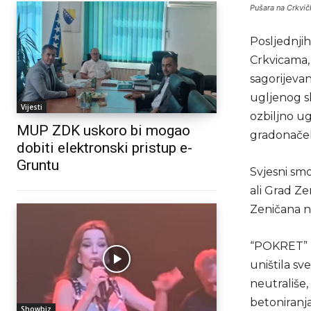
Pušara na Crkvi
Posljednjih
Crkvicama, 
sagorijevan
ugljenog sl
Vijesti
ozbiljno u
MUP ZDK uskoro bi mogao
gradonačel
dobiti elektronski pristup e-
Gruntu
Svjesni smo
ali Grad Ze
Zeničana ne
“POKRET” u
uništila sv
neutrališe,
betoniranj
Showbiz