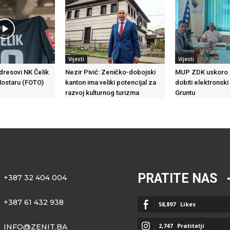
Vijesti
Vijesti
 dresovi NK Čelik
Nezir Pivić: Zeničko-dobojski
MUP ZDK uskoro 
Mostaru (FOTO)
kanton ima veliki potencijal za
dobiti elektronski
razvoj kulturnog turizma
Gruntu
PRATITE NAS
+387 32 404 004
+387 61 432 938
58,897
Likes
2,747
Pratitelji
INFO@ZENIT.BA