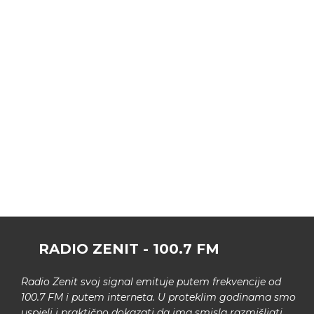
RADIO ZENIT - 100.7 FM
Radio Zenit svoj signal emituje putem frekvencije od
100.7 FM i putem interneta. U proteklim godinama smo
uspjeli i praktično dokazati da ima smisla razmišljati