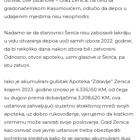
osnivač ove ustanove – Grad Zenica, na čelu sa
gradonačelnikom Kasumovićem, odlučio da depoi u
udaljenim mjestima nisu neophodni.
Nadamo se da stanovnici Šerića nisu zaboravili lakrdiju
u vidu otvaranja depoa uoči samih izbora 2022. godine,
da bi nekoliko dana nakon izbora bili i zatvoreni.
Odnosno, otvori apoteku, uzmi glasove iz Šerića, pa
istu zatvori.
Iako je akumulirani gubitak Apoteka “Zdravlje” Zenica
krajem 2023. godine iznosio je 4.336,150 KM, od čega
su dugovi prema dobavljačima 3.208,620 KM, ova
ustanova zahvaljujući izuzetno atraktivnoj mreži svojih
apoteka, uz dobro rukovođenje, vjerujemo da kratkom
vremenu može sanirati svoje poslovanje. Grad Zenica
kao osnivač ove javne ustanove treba obezbjediti
potrebna sredstva kako bi se sanirao akumulirani dug,