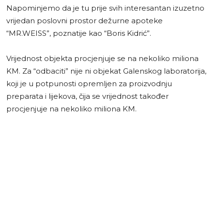
Napominjemo da je tu prije svih interesantan izuzetno
vrijedan poslovni prostor dežurne apoteke
“MR.WEISS”, poznatije kao “Boris Kidrić”.
Vrijednost objekta procjenjuje se na nekoliko miliona
KM. Za “odbaciti” nije ni objekat Galenskog laboratorija,
koji je u potpunosti opremljen za proizvodnju
preparata i lijekova, čija se vrijednost također
procjenjuje na nekoliko miliona KM.