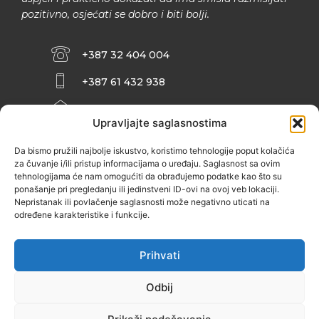
pozitivno, osjećati se dobro i biti bolji.
+387 32 404 004
+387 61 432 938
INFO@ZENIT.BA
Upravljajte saglasnostima
HUSEINA KULENOVIĆA BR. 2 (RK
ZENIČANKA, 3. SPRAT), 72000 ZENICA
Da bismo pružili najbolje iskustvo, koristimo tehnologije poput kolačića
za čuvanje i/ili pristup informacijama o uređaju. Saglasnost sa ovim
tehnologijama će nam omogućiti da obrađujemo podatke kao što su
ponašanje pri pregledanju ili jedinstveni ID-ovi na ovoj veb lokaciji.
Nepristanak ili povlačenje saglasnosti može negativno uticati na
određene karakteristike i funkcije.
Prihvati
Odbij