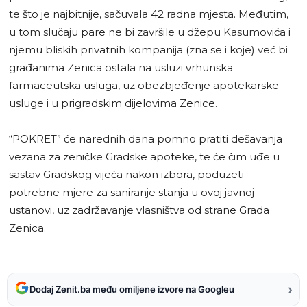
te što je najbitnije, sačuvala 42 radna mjesta. Međutim,
u tom slučaju pare ne bi završile u džepu Kasumovića i
njemu bliskih privatnih kompanija (zna se i koje) već bi
građanima Zenica ostala na usluzi vrhunska
farmaceutska usluga, uz obezbjeđenje apotekarske
usluge i u prigradskim dijelovima Zenice.
“POKRET” će narednih dana pomno pratiti dešavanja
vezana za zeničke Gradske apoteke, te će čim uđe u
sastav Gradskog vijeća nakon izbora, poduzeti
potrebne mjere za saniranje stanja u ovoj javnoj
ustanovi, uz zadržavanje vlasništva od strane Grada
Zenica.
›
Dodaj Zenit.ba među omiljene izvore na Googleu