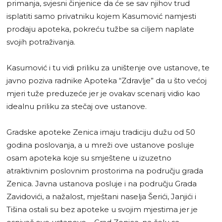
primanja, svjesni činjenice da će se sav njihov trud
isplatiti samo privatniku kojem Kasumović namjesti
prodaju apoteka, pokreću tužbe sa ciljem naplate
svojih potraživanja.
Kasumović i tu vidi priliku za uništenje ove ustanove, te
javno poziva radnike Apoteka “Zdravlje” da u što većoj
mjeri tuže preduzeće jer je ovakav scenarij vidio kao
idealnu priliku za stečaj ove ustanove.
Gradske apoteke Zenica imaju tradiciju dužu od 50
godina poslovanja, a u mreži ove ustanove posluje
osam apoteka koje su smještene u izuzetno
atraktivnim poslovnim prostorima na području grada
Zenica. Javna ustanova posluje i na području Grada
Zavidovići, a nažalost, mještani naselja Šerići, Janjići i
Tišina ostali su bez apoteke u svojim mjestima jer je