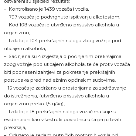
ostvareni su sljedeći rezultati:
– Kontrolisano je 1439 vozača i vozila,
– 797 vozača je podvrgnuto ispitivanju alkotestom,
– Kod 108 vozača je utvrđeno prisustvo alkohola u
organizmu,
– Izdato je 104 prekršajnih naloga zbog vožnje pod
uticajem alkohola,
– Sačinjena su 4 izvještaja o počinjenim prekršajima
zbog vožnje pod uticajem alkohola, te će protiv vozača
biti podneseni zahtjevi za pokretanje prekršajnih
postupaka pred nadležnim općinskim sudovima,
– 15 vozača je zadržano u prostorijama za zadržavanje
do istrežnjenja, (utvrđeno prisustvo alkohola u
organizmu preko 1,5 g/kg),
– Izdato je 18 prekršajnih naloga vozačima koji su
evidentirani kao višestruki povratnici u činjenju težih
prekršaja,
– Oduzeto je sedam putničkih motornih vozila od