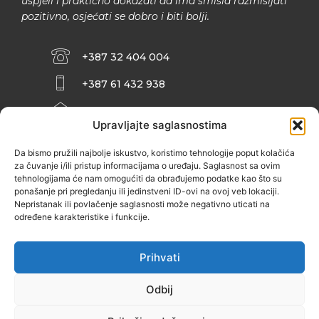
uspjeli i praktično dokazati da ima smisla razmišljati
pozitivno, osjećati se dobro i biti bolji.
+387 32 404 004
+387 61 432 938
INFO@ZENIT.BA
Upravljajte saglasnostima
HUSEINA KULENOVIĆA BR. 2 (RK
ZENIČANKA, 3. SPRAT), 72000 ZENICA
Da bismo pružili najbolje iskustvo, koristimo tehnologije poput kolačića
za čuvanje i/ili pristup informacijama o uređaju. Saglasnost sa ovim
tehnologijama će nam omogućiti da obrađujemo podatke kao što su
ponašanje pri pregledanju ili jedinstveni ID-ovi na ovoj veb lokaciji.
Nepristanak ili povlačenje saglasnosti može negativno uticati na
određene karakteristike i funkcije.
Prihvati
Odbij