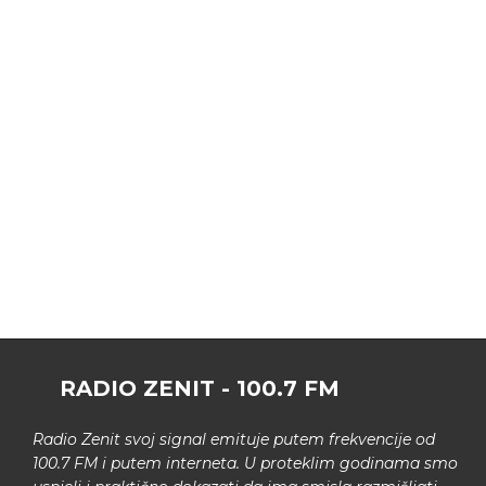
RADIO ZENIT - 100.7 FM
Radio Zenit svoj signal emituje putem frekvencije od
100.7 FM i putem interneta. U proteklim godinama smo