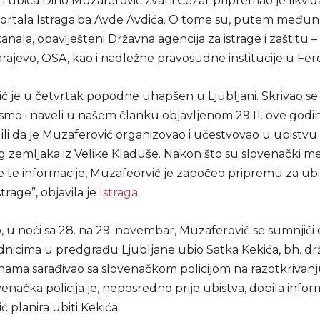
i ubica Dino Muzaferović zvani Cezar pripremao je likvid
ortala Istraga.ba Avde Avdića. O tome su, putem među
 kanala, obaviješteni Državna agencija za istrage i zaštitu
ajevo, OSA, kao i nadležne pravosudne institucije u Ferde
ć je u četvrtak popodne uhapšen u Ljubljani. Skrivao se
smo i naveli u našem članku objavljenom 29.11. ove godi
ili da je Muzaferović organizovao i učestvovao u ubistvu
g zemljaka iz Velike Kladuše. Nakon što su slovenački me
ve te informacije, Muzafeorvić je započeo pripremu za ub
trage”, objavila je
Istraga
.
 u noći sa 28. na 29. novembar, Muzaferović se sumnjiči d
adnicima u predgrađu Ljubljane ubio Satka Kekića, bh. dr
dinama sarađivao sa slovenačkom policijom na razotkrivan
venačka policija je, neposredno prije ubistva, dobila infor
 planira ubiti Kekića.