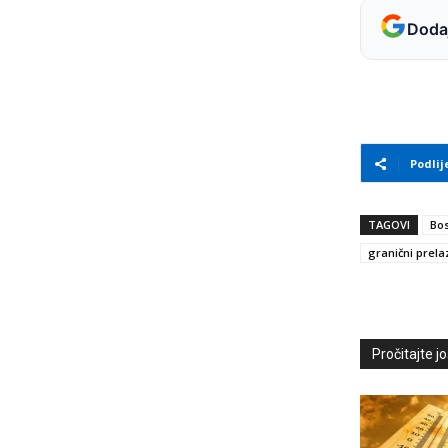
Dodaj
Podlij
TAGOVI
Bos
granični prela
Pročitajte još