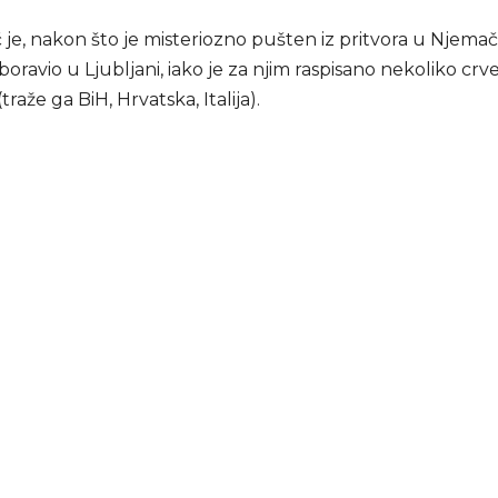
 je, nakon što je misteriozno pušten iz pritvora u Njema
ravio u Ljubljani, iako je za njim raspisano nekoliko crv
traže ga BiH, Hrvatska, Italija).