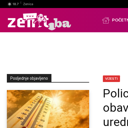
C
18.7
Zenica
POČET
Posljednje objavljeno
VIJESTI
Poli
obav
ured