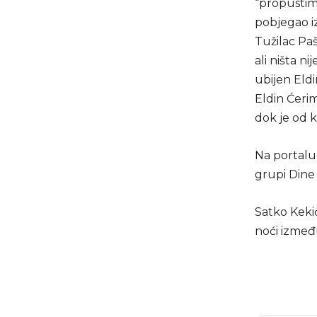
“propustim
pobjegao i
Tužilac Paš
ali ništa 
ubijen Eldi
Eldin Ćeri
dok je od 
Na portalu
grupi Dine
Satko Kekić
noći izmeđ