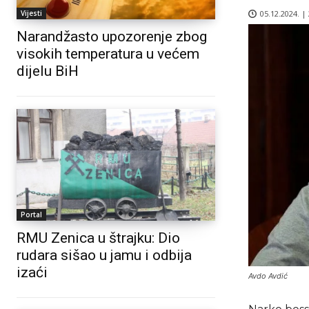
05.12.2024. |
Vijesti
Narandžasto upozorenje zbog
visokih temperatura u većem
dijelu BiH
Portal
RMU Zenica u štrajku: Dio
rudara sišao u jamu i odbija
izaći
Avdo Avdić