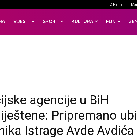
O Nama
Mar
NA
VIJESTI
SPORT
KULTURA
FUN
ZE
cijske agencije u BiH
iještene: Pripremano ub
nika Istrage Avde Avdića