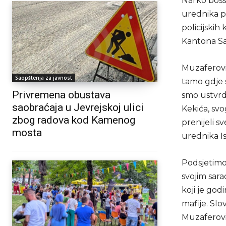
Narko boss 
urednika p
policijskih
Kantona Sar
Muzaferovi
Saopštenja za javnost
tamo gdje 
Privremena obustava
smo ustvrd
saobraćaja u Jevrejskoj ulici
Kekića, svo
zbog radova kod Kamenog
prenijeli s
mosta
urednika Is
Podsjetimo,
svojim sar
koji je go
mafije. Slo
Muzaferović