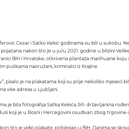
erović Cezar i Satko Kekić godinama su bili u sukobu. Ne
pojačana nakon što je u julu 2021. godine u blizini Velik
anici BiH i Hrvatske, otkrivena plantaža marihuane koju s
m puškama naoružani, kriminalci iz Krajine.
av”, pisalo je na plakatama koji su prije nekoliko mjeseci bil
 na više adresa u Ljubljani.
a je bila fotografija Satka Kekića, bh. državljanina rođe
duši koji je u Bosni i Hercegovini osuđivan zbog trgovine
akon što je vidio plakate, pobjegao u BiH. Danima se skriv