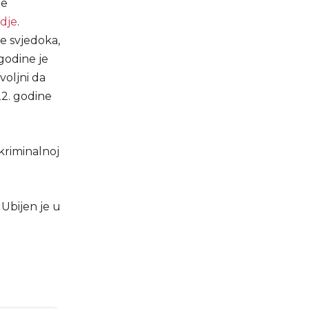
je
dje
.
je svjedoka,
godine je
voljni da
22. godine
 kriminalnoj
 Ubijen je u