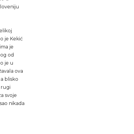
loveniju
elikoj
o je Kekić
ima je
nog od
o je u
žavala ova
a blisko
drugi
a svoje
osao nikada