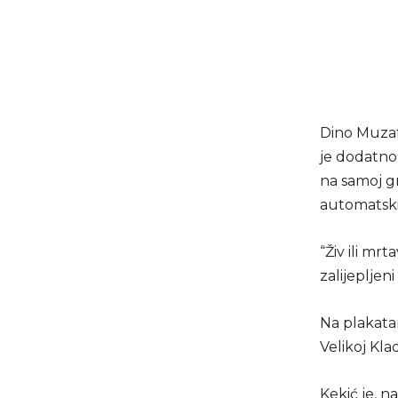
Dino Muzaf
je dodatno 
na samoj gr
automatski
“Živ ili mrt
zalijepljeni
Na plakatam
Velikoj Kla
Kekić je, n