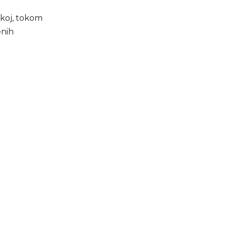
čkoj, tokom
enih