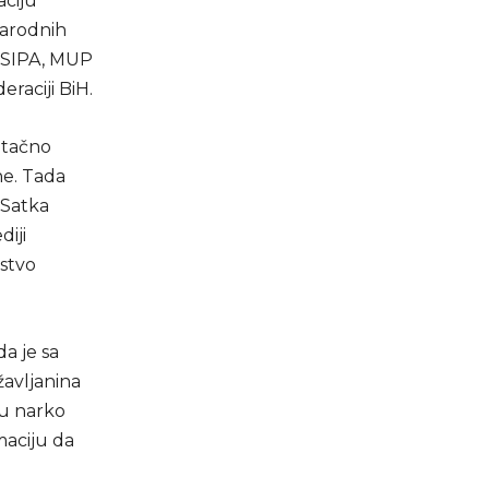
aciju
narodnih
 – SIPA, MUP
raciji BiH.
 tačno
ne. Tada
 Satka
diji
istvo
a je sa
žavljanina
ju narko
maciju da