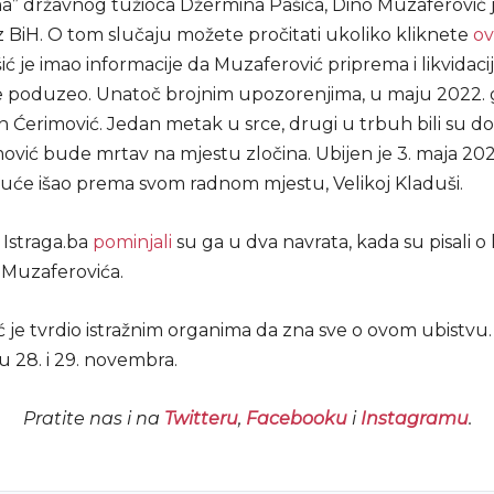
a” državnog tužioca Džermina Pašića, Dino Muzaferović 
z BiH. O tom slučaju možete pročitati ukoliko kliknete
ov
ić je imao informacije da Muzaferović priprema i likvidaci
nije poduzeo. Unatoč brojnim upozorenjima, u maju 2022. 
n Ćerimović. Jedan metak u srce, drugi u trbuh bili su do
mović bude mrtav na mjestu zločina. Ubijen je 3. maja 20
kuće išao prema svom radnom mjestu, Velikoj Kladuši.
 Istraga.ba
pominjali
su ga u dva navrata, kada su pisali o
 Muzaferovića.
 je tvrdio istražnim organima da zna sve o ovom ubistvu.
u 28. i 29. novembra.
Pratite nas i na
Twitteru
,
Facebooku
i
Instagramu
.