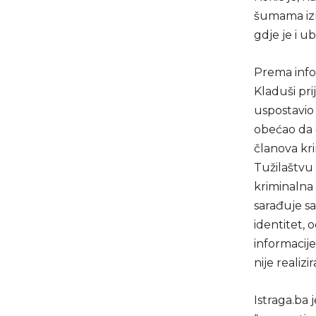
šumama izm
gdje je i ub
Prema infor
Kladuši pri
uspostavio 
obećao da ć
članova kr
Tužilaštvu 
kriminalna 
sarađuje sa
identitet, 
informacije
nije realizir
Istraga.ba 