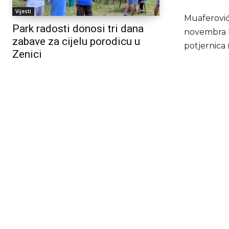
Vijesti
Muaferović
Park radosti donosi tri dana
novembra bo
zabave za cijelu porodicu u
potjernica (
Zenici