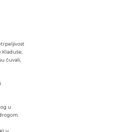
trpeljivost
e Kladuše,
u čuvali,
i
nog u
 drogom.
ao u