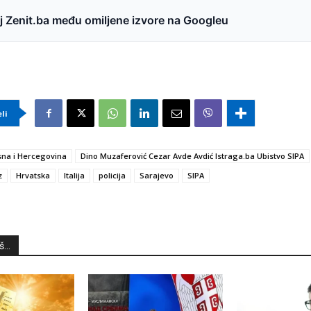
 Zenit.ba među omiljene izvore na Googleu
eli
na i Hercegovina
Dino Muzaferović Cezar Avde Avdić Istraga.ba Ubistvo SIPA
z
Hrvatska
Italija
policija
Sarajevo
SIPA
...