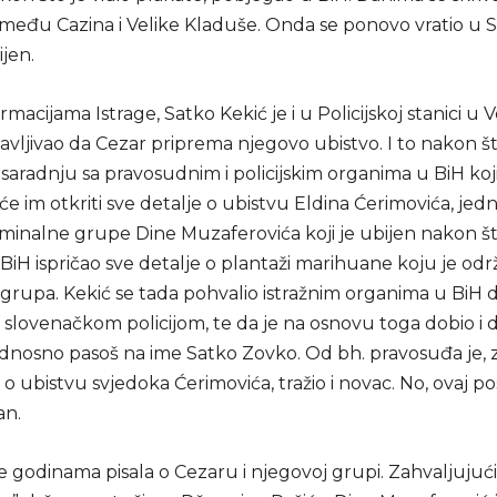
eđu Cazina i Velike Kladuše. Onda se ponovo vratio u S
ijen.
macijama Istrage, Satko Kekić je i u Policijskoj stanici u V
javljivao da Cezar priprema njegovo ubistvo. I to nakon št
saradnju sa pravosudnim i policijskim organima u BiH koj
e im otkriti sve detalje o ubistvu Eldina Ćerimovića, jed
iminalne grupe Dine Muzaferovića koji je ubijen nakon št
BiH ispričao sve detalje o plantaži marihuane koju je odr
grupa. Kekić se tada pohvalio istražnim organima u BiH d
 slovenačkom policijom, te da je na osnovu toga dobio i 
odnosno pasoš na ime Satko Zovko. Od bh. pravosuđa je, z
 o ubistvu svjedoka Ćerimovića, tražio i novac. No, ovaj p
an.
je godinama pisala o Cezaru i njegovoj grupi. Zahvaljujući