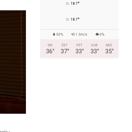
°
18.7
°
18.7
50%
1.3m/s
0%
SRI
ČET
PET
SUB
NED
36
°
37
°
33
°
33
°
35
°