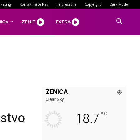
keting
Kontaktirajte Nas
Impressum
Copyright
Dark Mode
NICA
ZENIT
EXTRA
ZENICA
Clear Sky
°
istvo
C
18.7