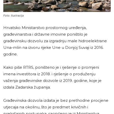
Foto: Ilustracija
Hrvatsko Ministarstvo prostornog uređenja,
građevinarstva i državne imovine poništilo je
građevinsku dozvolu za izgradnju male hidroelektrane
Una-mlin na izvoru rijeke Une u Donjoj Suvaji iz 2016.
godine.
Kako piše RTRS, poništeno je i rješenje o promjeni
imena investitora iz 2018. i rješenje o produženju
važenja građevinske dozvole iz 2019. godine, koje je
izdala Zadarska županija.
Građevinska dozvola izdata je bez prethodne procjene
utjecaja na okolinu, što je predmet krivičnih i
prekršajnih postupaka, saopćeno je iz Ministarstva.