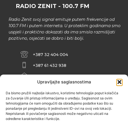
RADIO ZENIT - 100.7 FM
Radio Zenit svoj signal emituje putem frekvencije od
100.7 FM i putem interneta. U proteklim godinama smo
uspjeli i praktično dokazati da ima smisla razmišljati
pozitivno, osjećati se dobro i biti bolji.
+387 32 404 004
+387 61 432 938
INFO@ZENIT.BA
Upravljajte saglasnostima
HUSEINA KULENOVIĆA BR. 2 (RK
ZENIČANKA, 3. SPRAT), 72000 ZENICA
Da bismo pružili najbolje iskustvo, koristimo tehnologije poput kolačića
za čuvanje i/ili pristup informacijama o uređaju. Saglasnost sa ovim
tehnologijama će nam omogućiti da obrađujemo podatke kao što su
ponašanje pri pregledanju ili jedinstveni ID-ovi na ovoj veb lokaciji.
Nepristanak ili povlačenje saglasnosti može negativno uticati na
određene karakteristike i funkcije.