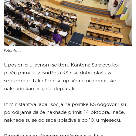
Foto: Arhiv
Uposlenici u javnom sektoru Kantona Sarajevo koji
plaću primaju iz Budžeta KS nisu dobili plaću za
septembar. Također nisu uplaćene ni porodiljske
naknade kao ni dječiji doplatak.
Iz Ministarstva rada i socijalne politike KS odgovorili su
porodiljama da će naknade primiti 14. oktobra. Inače,
naknade su se do sada isplaćivale do 10. u mjesecu.
Porodilje na društvenim mrežama nisu krile