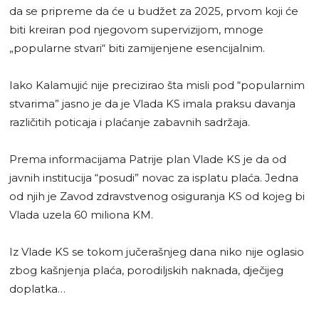
da se pripreme da će u budžet za 2025, prvom koji će
biti kreiran pod njegovom supervizijom, mnoge
„popularne stvari“ biti zamijenjene esencijalnim.
Iako Kalamujić nije precizirao šta misli pod “popularnim
stvarima” jasno je da je Vlada KS imala praksu davanja
različitih poticaja i plaćanje zabavnih sadržaja.
Prema informacijama Patrije plan Vlade KS je da od
javnih institucija “posudi” novac za isplatu plaća. Jedna
od njih je Zavod zdravstvenog osiguranja KS od kojeg bi
Vlada uzela 60 miliona KM.
Iz Vlade KS se tokom jučerašnjeg dana niko nije oglasio
zbog kašnjenja plaća, porodiljskih naknada, dječijeg
doplatka…