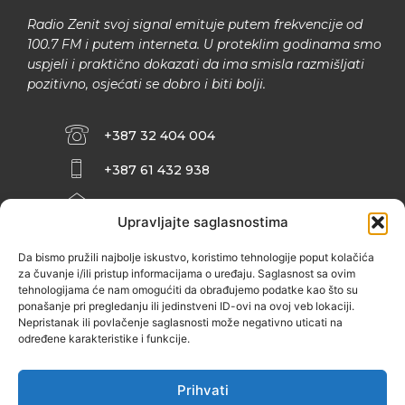
Radio Zenit svoj signal emituje putem frekvencije od
100.7 FM i putem interneta. U proteklim godinama smo
uspjeli i praktično dokazati da ima smisla razmišljati
pozitivno, osjećati se dobro i biti bolji.
+387 32 404 004
+387 61 432 938
INFO@ZENIT.BA
Upravljajte saglasnostima
HUSEINA KULENOVIĆA BR. 2 (RK
ZENIČANKA, 3. SPRAT), 72000 ZENICA
Da bismo pružili najbolje iskustvo, koristimo tehnologije poput kolačića
za čuvanje i/ili pristup informacijama o uređaju. Saglasnost sa ovim
tehnologijama će nam omogućiti da obrađujemo podatke kao što su
ponašanje pri pregledanju ili jedinstveni ID-ovi na ovoj veb lokaciji.
Nepristanak ili povlačenje saglasnosti može negativno uticati na
određene karakteristike i funkcije.
Prihvati