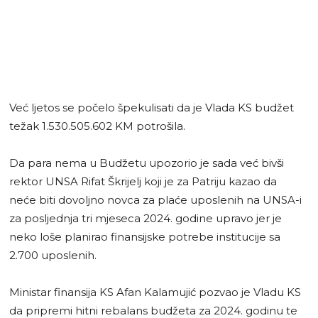
Već ljetos se počelo špekulisati da je Vlada KS budžet
težak 1.530.505.602 KM potrošila.
Da para nema u Budžetu upozorio je sada već bivši
rektor UNSA Rifat Škrijelj koji je za Patriju kazao da
neće biti dovoljno novca za plaće uposlenih na UNSA-i
za posljednja tri mjeseca 2024. godine upravo jer je
neko loše planirao finansijske potrebe institucije sa
2.700 uposlenih.
Ministar finansija KS Afan Kalamujić pozvao je Vladu KS
da pripremi hitni rebalans budžeta za 2024. godinu te