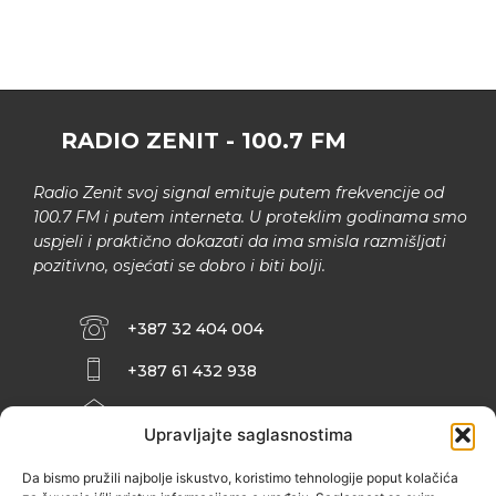
RADIO ZENIT - 100.7 FM
Radio Zenit svoj signal emituje putem frekvencije od
100.7 FM i putem interneta. U proteklim godinama smo
uspjeli i praktično dokazati da ima smisla razmišljati
pozitivno, osjećati se dobro i biti bolji.
+387 32 404 004
+387 61 432 938
INFO@ZENIT.BA
Upravljajte saglasnostima
HUSEINA KULENOVIĆA BR. 2 (RK
ZENIČANKA, 3. SPRAT), 72000 ZENICA
Da bismo pružili najbolje iskustvo, koristimo tehnologije poput kolačića