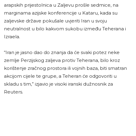
arapskih prijestolnica u Zaljevu prošle sedmice, na
marginama azijske konferencije u Kataru, kada su
zaljevske države pokušale uvjeriti Iran u svoju
neutralnost u bilo kakvom sukobu između Teherana i
Izraela.
“Iran je jasno dao do znanja da će svaki potez neke
zemlje Perzijskog zaljeva protiv Teherana, bilo kroz
korištenje zračnog prostora ili vojnih baza, biti smatran
akcijom cijele te grupe, a Teheran će odgovoriti u
skladu s tim,” izjavio je visoki iranski dužnosnik za
Reuters.