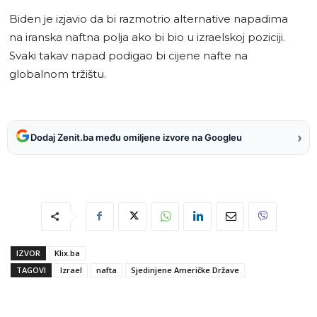
Biden je izjavio da bi razmotrio alternative napadima
na iranska naftna polja ako bi bio u izraelskoj poziciji.
Svaki takav napad podigao bi cijene nafte na
globalnom tržištu.
›
Dodaj Zenit.ba među omiljene izvore na Googleu
IZVOR
Klix.ba
TAGOVI
Izrael
nafta
Sjedinjene Američke Države