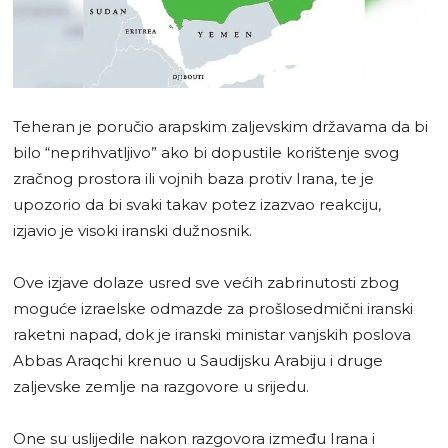
Teheran je poručio arapskim zaljevskim državama da bi
bilo “neprihvatljivo” ako bi dopustile korištenje svog
zračnog prostora ili vojnih baza protiv Irana, te je
upozorio da bi svaki takav potez izazvao reakciju,
izjavio je visoki iranski dužnosnik.
Ove izjave dolaze usred sve većih zabrinutosti zbog
moguće izraelske odmazde za prošlosedmični iranski
raketni napad, dok je iranski ministar vanjskih poslova
Abbas Araqchi krenuo u Saudijsku Arabiju i druge
zaljevske zemlje na razgovore u srijedu.
One su uslijedile nakon razgovora između Irana i