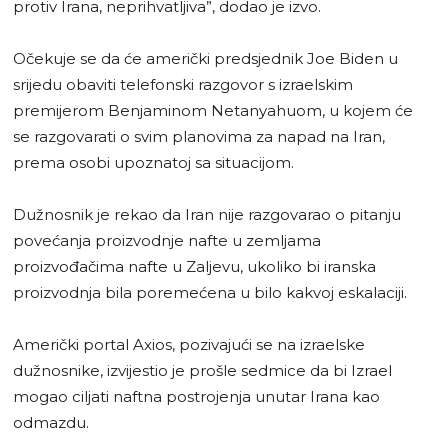
protiv Irana, neprihvatljiva”, dodao je izvo.
Očekuje se da će američki predsjednik Joe Biden u
srijedu obaviti telefonski razgovor s izraelskim
premijerom Benjaminom Netanyahuom, u kojem će
se razgovarati o svim planovima za napad na Iran,
prema osobi upoznatoj sa situacijom.
Dužnosnik je rekao da Iran nije razgovarao o pitanju
povećanja proizvodnje nafte u zemljama
proizvođačima nafte u Zaljevu, ukoliko bi iranska
proizvodnja bila poremećena u bilo kakvoj eskalaciji.
Američki portal Axios, pozivajući se na izraelske
dužnosnike, izvijestio je prošle sedmice da bi Izrael
mogao ciljati naftna postrojenja unutar Irana kao
odmazdu.