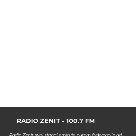
RADIO ZENIT - 100.7 FM
Radio Zenit svoj signal emituje putem frekvencije od