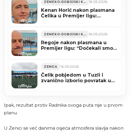
16.05.2026
ZENIČKO-DOBOJSKI KANTON
Kenan Horić nakon plasmana
Čelika u Premijer ligu:
“Historijski povratak” (VIDEO)
16.05.2026
ZENIČKO-DOBOJSKI KANTON
Regoje nakon plasmana u
Premijer ligu: “Dočekali smo
ovo zajedno” (VIDEO)
16.05.2026
ZENICA
Čelik pobjedom u Tuzli i
zvanično izborio povratak u
Premijer ligu BiH (VIDEO)
Ipak, rezultat protiv Radnika ovoga puta nije u prvom
planu.
U Zenici se već danima osjeća atmosfera slavlja nakon