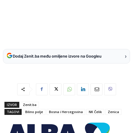
›
Dodaj Zenit.ba među omiljene izvore na Googleu
IZVOR
Zenit.ba
TAGOVI
Bilino polje
Bosna i Hercegovina
NK Čelik
Zenica