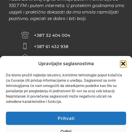
100.7 FM i putem interneta. U proteklim godinama smo
uspjeli i praktično dokazati da ima smisla razmišljati
pozitivno, osjećati se dobro i biti bolji.
+387 32 404 004
+387 61 432 938
INFO@ZENIT.BA
Upravljajte saglasnostima
HUSEINA KULENOVIĆA BR. 2 (RK
ZENIČANKA, 3. SPRAT), 72000 ZENICA
Da bismo pružili najbolje iskustvo, koristimo tehnologije poput kolačića
za čuvanje i/ili pristup informacijama o uređaju. Saglasnost sa ovim
tehnologijama će nam omogućiti da obrađujemo podatke kao što su
ponašanje pri pregledanju ili jedinstveni ID-ovi na ovoj veb lokaciji.
Nepristanak ili povlačenje saglasnosti može negativno uticati na
određene karakteristike i funkcije.
Prihvati
Odbij