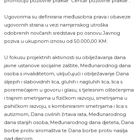
promociju pozitivne prakse “Centar pozitivne prakse”.
Ugovorima su definirana međusobna prava i obaveze
ugovornih strana u vezi namjenskog utroška
odobrenih novčanih sredstava po osnovu Javnog
poziva u ukupnom iznosu od 50.000,00 KM.
U fokusu projektnih aktivnosti su obilježavanja dana
javne ustanove socijalne zaštite, Međunarodnog dana
osoba s invaliditetom, uključujući i obilježavanje Dana
slijepih i slabovidnih lica, gluhih i nagluhih lica, lica s
poremećajem u govoru i glasu, s tjelesnim oštećenjima
i trajnim smetnjama u fizičkom razvoju, smetnjama u
psihičkom razvoju, s kombiniranim smetnjama i lica s
autizmom, Dana civilnih žrtava rata, Međunarodnog
dana starijih osoba, Međunarodnog dana djeteta, Dana
borbe protiv siromaštva te Dana borbe protiv nasilja
nad djecom.