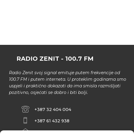
RADIO ZENIT - 100.7 FM
Radio Zenit svoj signal emituje putem frekvencije od
100.7 FM i putem interneta. U proteklim godinama smo
uspjeli i praktično dokazati da ima smisla razmišljati
pozitivno, osjećati se dobro i biti bolji.
+387 32 404 004
+387 61 432 938
INFO@ZENIT.BA