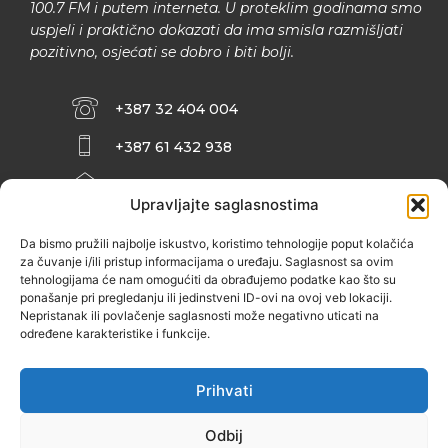
100.7 FM i putem interneta. U proteklim godinama smo
uspjeli i praktično dokazati da ima smisla razmišljati
pozitivno, osjećati se dobro i biti bolji.
+387 32 404 004
+387 61 432 938
INFO@ZENIT.BA
Upravljajte saglasnostima
HUSEINA KULENOVIĆA BR. 2 (RK
ZENIČANKA, 3. SPRAT), 72000 ZENICA
Da bismo pružili najbolje iskustvo, koristimo tehnologije poput kolačića
za čuvanje i/ili pristup informacijama o uređaju. Saglasnost sa ovim
tehnologijama će nam omogućiti da obrađujemo podatke kao što su
ponašanje pri pregledanju ili jedinstveni ID-ovi na ovoj veb lokaciji.
Nepristanak ili povlačenje saglasnosti može negativno uticati na
određene karakteristike i funkcije.
Prihvati
Odbij