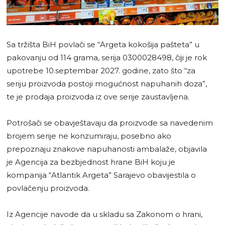
Sa tržišta BiH povlači se “Argeta kokošija pašteta” u
pakovanju od 114 grama, serija 0300028498, čiji je rok
upotrebe 10.septembar 2027. godine, zato što “za
seriju proizvoda postoji mogućnost napuhanih doza”,
te je prodaja proizvoda iz ove serije zaustavljena.
Potrošači se obavještavaju da proizvode sa navedenim
brojem serije ne konzumiraju, posebno ako
prepoznaju znakove napuhanosti ambalaže, objavila
je Agencija za bezbjednost hrane BiH koju je
kompanija “Atlantik Argeta” Sarajevo obavijestila o
povlačenju proizvoda.
Iz Agencije navode da u skladu sa Zakonom o hrani,