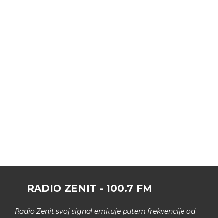
RADIO ZENIT - 100.7 FM
Radio Zenit svoj signal emituje putem frekvencije od