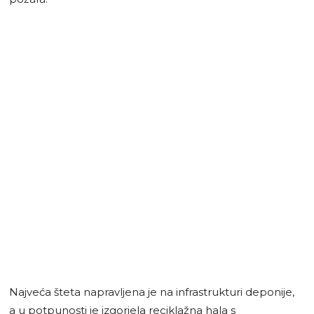
Najveća šteta napravljena je na infrastrukturi deponije,
a u potpunosti je izgorjela reciklažna hala s