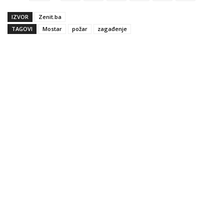
IZVOR
Zenit.ba
TAGOVI
Mostar
požar
zagađenje