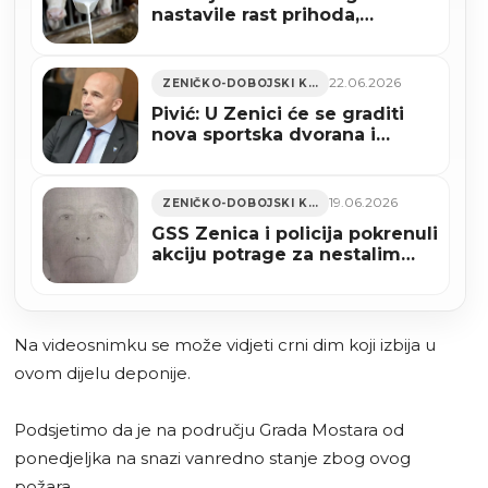
nastavile rast prihoda,
značajne promjene u vrhu
liste
22.06.2026
ZENIČKO-DOBOJSKI KANTON
Pivić: U Zenici će se graditi
nova sportska dvorana i
zatvoreni teniski teren
19.06.2026
ZENIČKO-DOBOJSKI KANTON
GSS Zenica i policija pokrenuli
akciju potrage za nestalim
Zeničaninom Miloradom
Kojićem
Na videosnimku se može vidjeti crni dim koji izbija u
ovom dijelu deponije.
Podsjetimo da je na području Grada Mostara od
ponedjeljka na snazi vanredno stanje zbog ovog
požara.