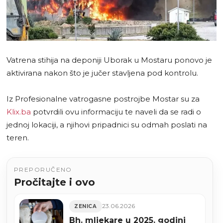
Vatrena stihija na deponiji Uborak u Mostaru ponovo je
aktivirana nakon što je jučer stavljena pod kontrolu.
Iz Profesionalne vatrogasne postrojbe Mostar su za
Klix.ba
potvrdili ovu informaciju te naveli da se radi o
jednoj lokaciji, a njihovi pripadnici su odmah poslati na
teren.
PREPORUČENO
Pročitajte i ovo
23.06.2026
ZENICA
Bh. mljekare u 2025. godini