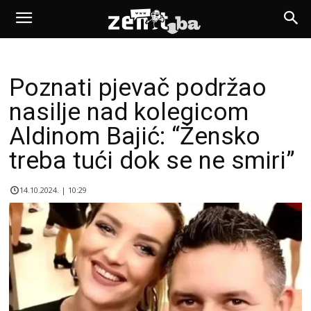
Poznati pjevač podržao
nasilje nad kolegicom
Aldinom Bajić: “Žensko
treba tući dok se ne smiri”
14.10.2024. | 10:29