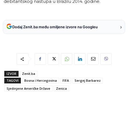
debitantskog nastupa u Brazilu 2014. godine.
›
Dodaj Zenit.ba među omiljene izvore na Googleu
IZVOR
Zenit.ba
TAGOVI
Bosna i Hercegovina
FIFA
Sergej Barbarez
Sjedinjene Američke Države
Zenica