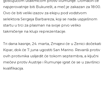
gostujućom utakmicom protiv Rumunije. Domaćin će
najvjerovatnije biti Bukurešt, a meč je zakazan za 18:00.
Ovo će biti veliki izazov za ekipu pod vodstvom
selektora Sergeja Barbareza, koji se nada uspješnom
startu u trci za plasman na svoje prvo veliko
takmičenje na klupi reprezentacije.
Tri dana kasnije, 24. marta, Zmajevi će u Zenici dočekati
Kipar, dok će 7. juna ugostiti San Marino. Revanši protiv
ovih protivnika uslijedit će tokom septembra, a ključni
mečevi protiv Austrije i Rumunije igrat će se u završnici
kvalifikacija.