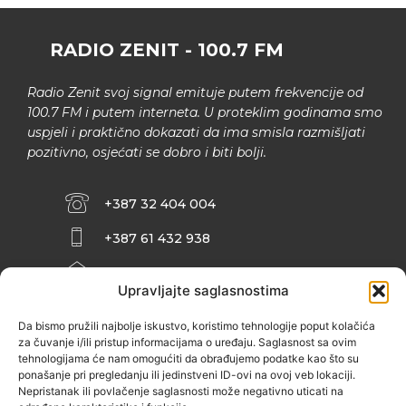
RADIO ZENIT - 100.7 FM
Radio Zenit svoj signal emituje putem frekvencije od
100.7 FM i putem interneta. U proteklim godinama smo
uspjeli i praktično dokazati da ima smisla razmišljati
pozitivno, osjećati se dobro i biti bolji.
+387 32 404 004
+387 61 432 938
INFO@ZENIT.BA
Upravljajte saglasnostima
HUSEINA KULENOVIĆA BR. 2 (RK
ZENIČANKA, 3. SPRAT), 72000 ZENICA
Da bismo pružili najbolje iskustvo, koristimo tehnologije poput kolačića
za čuvanje i/ili pristup informacijama o uređaju. Saglasnost sa ovim
tehnologijama će nam omogućiti da obrađujemo podatke kao što su
ponašanje pri pregledanju ili jedinstveni ID-ovi na ovoj veb lokaciji.
Nepristanak ili povlačenje saglasnosti može negativno uticati na