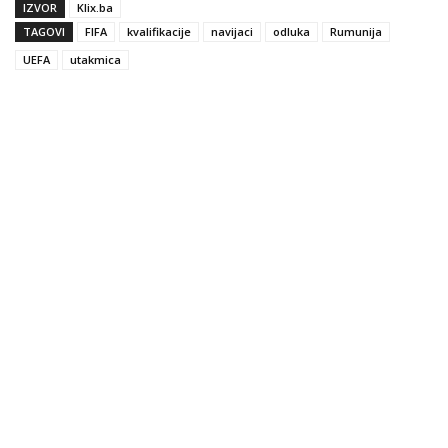
IZVOR
Klix.ba
TAGOVI
FIFA
kvalifikacije
navijaci
odluka
Rumunija
UEFA
utakmica