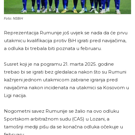
Foto: NSBiH
Reprezentacija Rumunije još uvijek se nada da će prvu
utakmicu kvalifikacija protiv BiH igrati pred navijačima,
a odluka bi trebala biti poznata u februaru.
Susret koji je na pogramu 21. marta 2025. godine
trebao bi se igrati bez gledalaca nakon što su Rumuni
kažnjeni jednom utakmicom zabrane igranja pred
navijačima nakon incidenata na utakmici sa Kosovom u
Ligi nacija.
Nogometni savez Rumunije se žalio na ovo odluku
Sportskom arbitražnom sudu (CAS) u Lozani, a
tamošnji mediji pišu da se konačna odluka očekuje u
februaru.