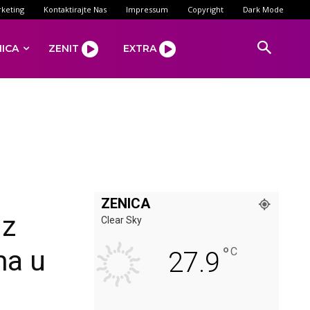
keting
Kontaktirajte Nas
Impressum
Copyright
Dark Mode
NICA
ZENIT
EXTRA
ZENICA
iz
Clear Sky
°
ma u
C
27.9