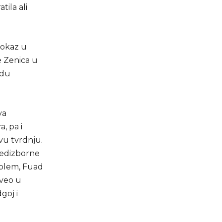
ila ali
dokaz u
e Zenica u
adu
va
, pa i
vu tvrdnju.
predizborne
oblem, Fuad
oveo u
goj i