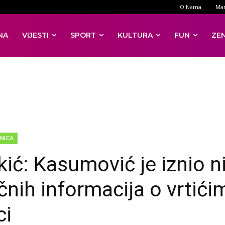
O Nama
Mar
NA
VIJESTI
SPORT
KULTURA
FUN
ZE
NICA
kić: Kasumović je iznio n
čnih informacija o vrtići
ci