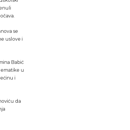
dškolski
enuli
uočava.
anova se
ne uslove i
Emina Babić
blematike u
ećinu i
moviću da
nja