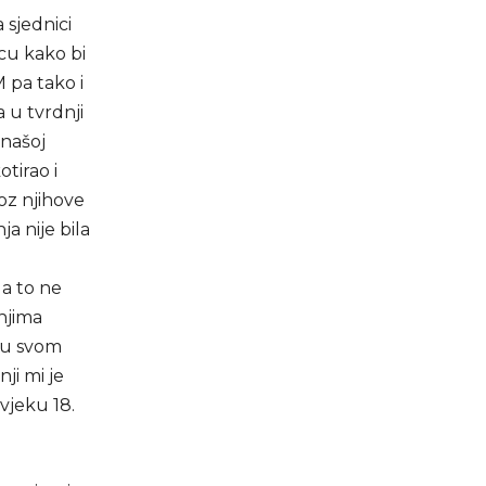
 sjednici
cu kako bi
 pa tako i
 u tvrdnji
 našoj
tirao i
roz njihove
a nije bila
 a to ne
 njima
i u svom
ji mi je
vjeku 18.