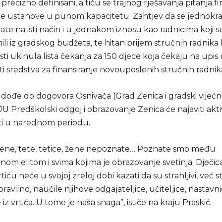
 precizno definisani, a tiču se trajnog rješavanja pitanja fi
e ustanove u punom kapacitetu. Zahtjev da se jednok
plate na isti način i u jednakom iznosu kao radnicima koji 
ili iz gradskog budžeta, te hitan prijem stručnih radnika 
i ukinula lista čekanja za 150 djece koja čekaju na upis 
ti sredstva za finansiranje novouposlenih stručnih radnik
dođe do dogovora Osnivača (Grad Zenica i gradski vijećnic
JU Predškolski odgoj i obrazovanje Zenica će najaviti akti
ti u narednom periodu.
žene, tete, tetice, žene nepoznate… Poznate smo među
nom elitom i svima kojima je obrazovanje svetinja. Dječic
iću neće u svojoj zreloj dobi kazati da su strahljivi, već stra
pravilno, naučile njihove odgajateljice, učiteljice, nastavni
 iz vrtića. U tome je naša snaga”, ističe na kraju Praskić.