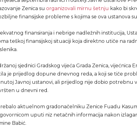
jeseca septembra radnici i roditelji Javne ustanove Pre
razovanje Zenica su
organizovali mirnu šetnju
kako bi skr
ozbiljne finansijske probleme s kojima se ova ustanova s
vatnog finansiranja i nebrige nadležnih institucija, Ust
ma teškoj finansijskoj situaciji koja direktno utiče na rad
slenika.
ržanoj sjednici Gradskog vijeća Grada Zenica, vijećnica 
ila je prijedlog dopune dnevnog reda, a koji se tiče pro
toj Javnoj ustanovi, ali prijedlog nije dobio potrebnu v
vršten u dnevni red.
 trebalo aktuelnom gradonačelniku Zenice Fuadu Kasu
govornicom uputi niz netačnih informacija nakon izlaga
mine Babić.