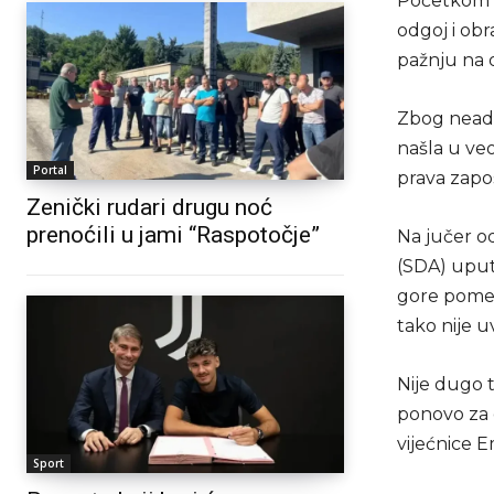
Početkom m
odgoj i ob
pažnju na 
Zbog neadek
našla u veo
Portal
prava zapo
Zenički rudari drugu noć
prenoćili u jami “Raspotočje”
Na jučer od
(SDA) uput
gore pomenu
tako nije u
Nije dugo
ponovo za 
vijećnice E
Sport