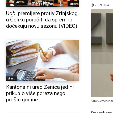
26.09.2024. |
Portal
Uoči premijere protiv Zrinjskog
u Čeliku poručili da spremno
dočekuju novu sezonu (VIDEO)
Vijesti
Kantonalni ured Zenica jedini
prikupio više poreza nego
prošle godine
Foto: Screensho