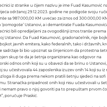
jećnici iz stranke u čijem nazivu je ime Fuad Kasumović na
ijeća održanoj 29.12.2023. godine ne podigoše svoju ruči
ranše sa 987.000,00 KM uvećao za iznos od 300.000,00 KM
in ‘pomogoše’ Ustanovi, a i demantiraše Fuada Kasumovića
ijećnici bili opredijeljeni za ovogodišnji iznos tranše prema
j Ustanovi. Da Fuad Kasumović, gradonačelnik, nije bojko
ojkot javnih emitera, kako federalnih, tako i državnih, k
sadržaje bi bio upoznat sa činjenicom da protestna šetnj
bojen skup te da je šetnja organizirana kao odgovor na
orski odnos onih koji su u obavezi da se brinu o Ustanovi,
joj su učestvovala 44 zaposlenika izuzev onih 14 koji su iz
zloga ili duga prema nekom pratili šetnju sjedeći na sof
. Stranačka pripadnost onih koji nisu učestvovali u šetn
li nemam pravo o njoj govoriti pa to prepuštam prvom čo
”, poručuje Praskić.