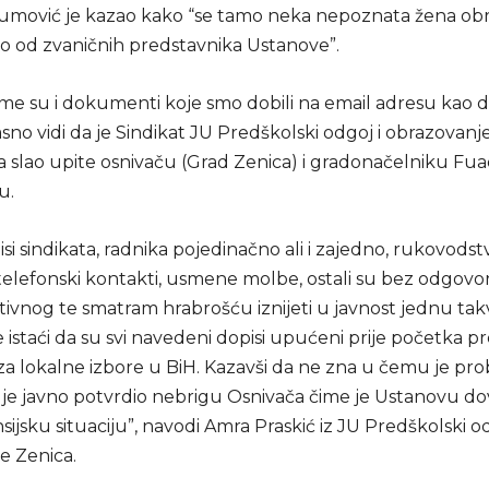
umović je kazao kako “se tamo neka nepoznata žena obrat
o od zvaničnih predstavnika Ustanove”.
ome su i dokumenti koje smo dobili na email adresu kao 
asno vidi da je Sindikat JU Predškolski odgoj i obrazovanj
ta slao upite osnivaču (Grad Zenica) i gradonačelniku Fu
u.
isi sindikata, radnika pojedinačno ali i zajedno, rukovodst
elefonski kontakti, usmene molbe, ostali su bez odgovora
ivnog te smatram hrabrošću iznijeti u javnost jednu tak
 istaći da su svi navedeni dopisi upućeni prije početka 
a lokalne izbore u BiH. Kazavši da ne zna u čemu je pr
je javno potvrdio nebrigu Osnivača čime je Ustanovu d
sijsku situaciju”, navodi Amra Praskić iz JU Predškolski od
e Zenica.