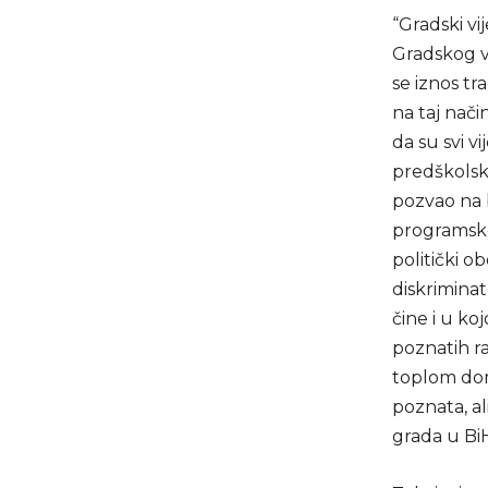
“Gradski vi
Gradskog v
se iznos t
na taj nač
da su svi v
predškolsko
pozvao na b
programske 
politički o
diskriminat
čine i u ko
poznatih ra
toplom domu
poznata, a
grada u BiH