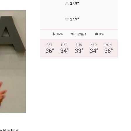
°
27.9
°
27.9
36%
1.2m/s
0%
ČET
PET
SUB
NED
PON
36
°
34
°
33
°
34
°
36
°