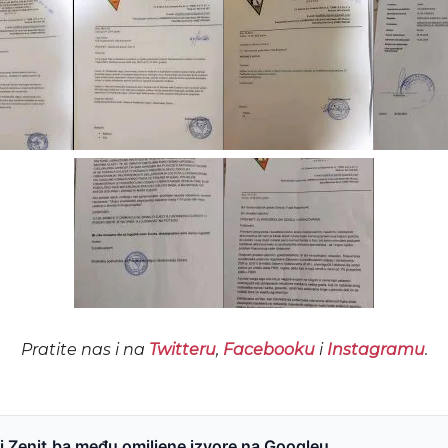
Pratite nas i na
Twitteru
,
Facebooku
i
Instagramu
.
 Zenit.ba među omiljene izvore na Googleu