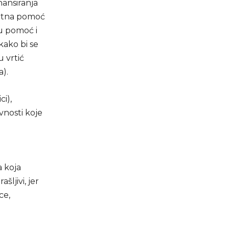
nansiranja
ratna pomoć
su pomoć i
kako bi se
u vrtić
a).
i),
vnosti koje
a koja
šljivi, jer
ce,