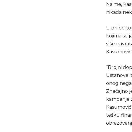
Naime, Kas
nikada nek
U prilog t
kojima se j
više navra
Kasumović
“Brojni dop
Ustanove, t
onog negat
Značajno je
kampanje z
Kasumović 
tešku finan
obrazovanj