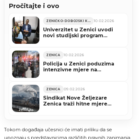
Pročitajte i ovo
10.02.2026
ZENIČKO-DOBOJSKI KANTON
Univerzitet u Zenici uvodi
novi studijski program
Elektrotehnika i informacijske
tehnologije
10.02.2026
ZENICA
Policija u Zenici poduzima
intenzivne mjere na
osiguranju utakmice NK Čelik
– FK Sarajevo
09.02.2026
ZENICA
Sindikat Nove Željezare
Zenica traži hitne mjere
zaštite domaće proizvodnje
čelika
Tokom događaja učesnici će imati priliku da se
upoznaju s predstavnicima različitih pravnih zanimanja