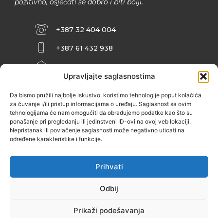
pozitivno, osjećati se dobro i biti bolji.
+387 32 404 004
+387 61 432 938
INFO@ZENIT.BA
Upravljajte saglasnostima
HUSEINA KULENOVIĆA BR. 2 (RK
ZENIČANKA, 3. SPRAT), 72000 ZENICA
Da bismo pružili najbolje iskustvo, koristimo tehnologije poput kolačića
za čuvanje i/ili pristup informacijama o uređaju. Saglasnost sa ovim
tehnologijama će nam omogućiti da obrađujemo podatke kao što su
ponašanje pri pregledanju ili jedinstveni ID-ovi na ovoj veb lokaciji.
Nepristanak ili povlačenje saglasnosti može negativno uticati na
određene karakteristike i funkcije.
Prihvati
Odbij
Prikaži podešavanja