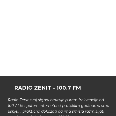
RADIO ZENIT - 100.7 FM
Radio Zenit svoj signal emituje putem frekvencije od
100.7 FM i putem interneta. U proteklim godinama smo
uspjeli i praktično dokazati da ima smisla razmišljati