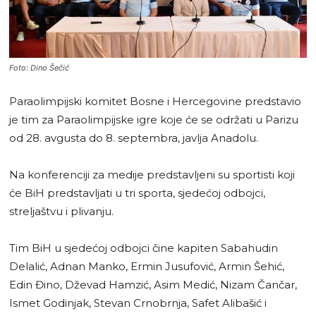
Foto: Dino Šečić
Paraolimpijski komitet Bosne i Hercegovine predstavio
je tim za Paraolimpijske igre koje će se održati u Parizu
od 28. avgusta do 8. septembra, javlja Anadolu.
Na konferenciji za medije predstavljeni su sportisti koji
će BiH predstavljati u tri sporta, sjedećoj odbojci,
streljaštvu i plivanju.
Tim BiH u sjedećoj odbojci čine kapiten Sabahudin
Delalić, Adnan Manko, Ermin Jusufović, Armin Šehić,
Edin Đino, Dževad Hamzić, Asim Medić, Nizam Čančar,
Ismet Godinjak, Stevan Crnobrnja, Safet Alibašić i