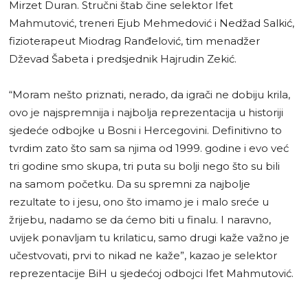
Mirzet Duran. Stručni štab čine selektor Ifet
Mahmutović, treneri Ejub Mehmedović i Nedžad Salkić,
fizioterapeut Miodrag Ranđelović, tim menadžer
Dževad Šabeta i predsjednik Hajrudin Zekić.
“Moram nešto priznati, nerado, da igrači ne dobiju krila,
ovo je najspremnija i najbolja reprezentacija u historiji
sjedeće odbojke u Bosni i Hercegovini. Definitivno to
tvrdim zato što sam sa njima od 1999. godine i evo već
tri godine smo skupa, tri puta su bolji nego što su bili
na samom početku. Da su spremni za najbolje
rezultate to i jesu, ono što imamo je i malo sreće u
žrijebu, nadamo se da ćemo biti u finalu. I naravno,
uvijek ponavljam tu krilaticu, samo drugi kaže važno je
učestvovati, prvi to nikad ne kaže”, kazao je selektor
reprezentacije BiH u sjedećoj odbojci Ifet Mahmutović.