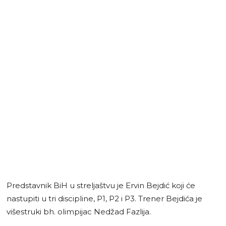
Predstavnik BiH u streljaštvu je Ervin Bejdić koji će
nastupiti u tri discipline, P1, P2 i P3. Trener Bejdića je
višestruki bh. olimpijac Nedžad Fazlija.