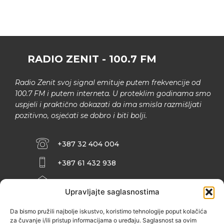
RADIO ZENIT - 100.7 FM
Radio Zenit svoj signal emituje putem frekvencije od
100.7 FM i putem interneta. U proteklim godinama smo
uspjeli i praktično dokazati da ima smisla razmišljati
pozitivno, osjećati se dobro i biti bolji.
+387 32 404 004
+387 61 432 938
INFO@ZENIT.BA
Upravljajte saglasnostima
HUSEINA KULENOVIĆA BR. 2 (RK
ZENIČANKA, 3. SPRAT), 72000 ZENICA
Da bismo pružili najbolje iskustvo, koristimo tehnologije poput kolačića
za čuvanje i/ili pristup informacijama o uređaju. Saglasnost sa ovim