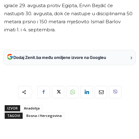
igraće 29. avgusta protiv Egipta, Ervin Bejdić će
nastupiti 30. avgusta, dok će nastupe u disciplinama 50
metara prsno i 150 metara mješovito Ismail Barlov
imati 1. i 4. septembra.
›
Dodaj Zenit.ba među omiljene izvore na Googleu
IZVOR
Anadolija
TAGOVI
Bosna i Hercegovina