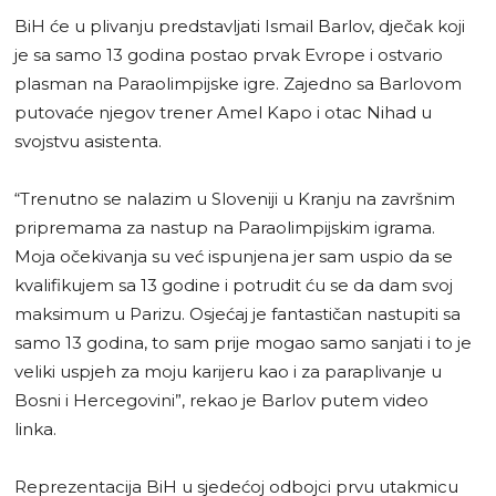
BiH će u plivanju predstavljati Ismail Barlov, dječak koji
je sa samo 13 godina postao prvak Evrope i ostvario
plasman na Paraolimpijske igre. Zajedno sa Barlovom
putovaće njegov trener Amel Kapo i otac Nihad u
svojstvu asistenta.
“Trenutno se nalazim u Sloveniji u Kranju na završnim
pripremama za nastup na Paraolimpijskim igrama.
Moja očekivanja su već ispunjena jer sam uspio da se
kvalifikujem sa 13 godine i potrudit ću se da dam svoj
maksimum u Parizu. Osjećaj je fantastičan nastupiti sa
samo 13 godina, to sam prije mogao samo sanjati i to je
veliki uspjeh za moju karijeru kao i za paraplivanje u
Bosni i Hercegovini”, rekao je Barlov putem video
linka.
Reprezentacija BiH u sjedećoj odbojci prvu utakmicu