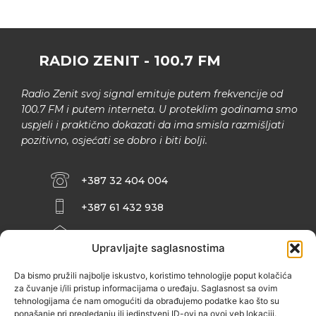
RADIO ZENIT - 100.7 FM
Radio Zenit svoj signal emituje putem frekvencije od
100.7 FM i putem interneta. U proteklim godinama smo
uspjeli i praktično dokazati da ima smisla razmišljati
pozitivno, osjećati se dobro i biti bolji.
+387 32 404 004
+387 61 432 938
INFO@ZENIT.BA
Upravljajte saglasnostima
HUSEINA KULENOVIĆA BR. 2 (RK
ZENIČANKA, 3. SPRAT), 72000 ZENICA
Da bismo pružili najbolje iskustvo, koristimo tehnologije poput kolačića
za čuvanje i/ili pristup informacijama o uređaju. Saglasnost sa ovim
tehnologijama će nam omogućiti da obrađujemo podatke kao što su
ponašanje pri pregledanju ili jedinstveni ID-ovi na ovoj veb lokaciji.