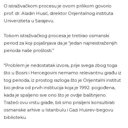
O istraživačkom procesu je ovom prilikom govorio
prof. dr. Aladin Husić, direktor Orijentalnog instituta
Univerziteta u Sarajevu.
Tokom istraživačkog procesa je tretirao osmanski
period za koji pojašnjava da je “jedan najneistraženijih
perioda naše prošlosti.”
“Problem je nedostatak izvora, prije svega zbog toga
što u Bosni i Hercegovini nemamo relevantnu građu iz
tog perioda, iz prostog razloga što je Orijentalni institut
bio jedna od prvih institucija koja je 1992. pogođena,
kada je spaljeno sve ono što je ovdje baštinjeno.
Tražeći ovu vrstu građe, bili smo prisiljeni konsultirati
osmanske arhive u Istanbulu i Gazi Husrev-begovu
biblioteku.