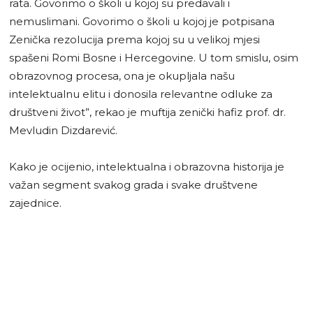
rata. Govorimo o školi u kojoj su predavali i
nemuslimani. Govorimo o školi u kojoj je potpisana
Zenička rezolucija prema kojoj su u velikoj mjesi
spašeni Romi Bosne i Hercegovine. U tom smislu, osim
obrazovnog procesa, ona je okupljala našu
intelektualnu elitu i donosila relevantne odluke za
društveni život”, rekao je muftija zenički hafiz prof. dr.
Mevludin Dizdarević.
Kako je ocijenio, intelektualna i obrazovna historija je
važan segment svakog grada i svake društvene
zajednice.