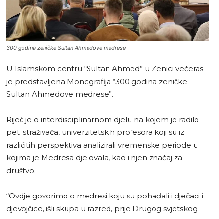
300 godina zeničke Sultan Ahmedove medrese
U Islamskom centru “Sultan Ahmed” u Zenici večeras
je predstavljena Monografija “300 godina zeničke
Sultan Ahmedove medrese”.
Riječ je o interdisciplinarnom djelu na kojem je radilo
pet istraživača, univerzitetskih profesora koji su iz
različitih perspektiva analizirali vremenske periode u
kojima je Medresa djelovala, kao i njen značaj za
društvo.
“Ovdje govorimo o medresi koju su pohađali i dječaci i
djevojčice, išli skupa u razred, prije Drugog svjetskog