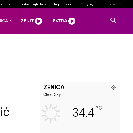
keting
Kontaktirajte Nas
Impressum
Copyright
Dark Mode
NICA
ZENIT
EXTRA
ZENICA
Clear Sky
°
ić
C
34.4