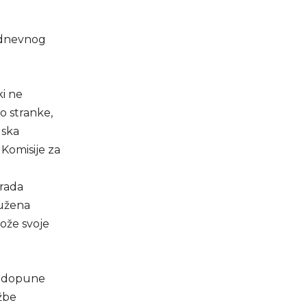
 dnevnog
ki ne
o stranke,
dska
 Komisije za
Grada
ružena
lože svoje
i dopune
žbe