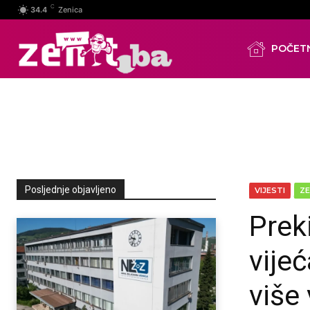
C
34.4
Zenica
POČET
Posljednje objavljeno
VIJESTI
ZE
Prek
vije
više