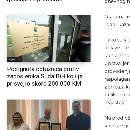
dnevnog r
Gradonačel
reda i kaza
“Iako su vi
dolaze na 
konkretno 
Vijesti
uprava, jer
Podignuta optužnica protiv
provođenje
zaposlenika Suda BiH koji je
raspolagan
prisvojio skoro 200.000 KM
Zenica, a k
prilika dir
izvještaje”.
Na predlož
koje su vi