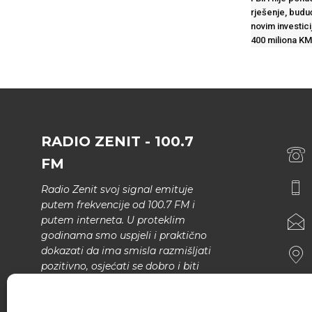
rješenje, budu
novim investic
400 miliona KM
RADIO ZENIT - 100.7
FM
Radio Zenit svoj signal emituje
putem frekvencije od 100.7 FM i
putem interneta. U proteklim
godinama smo uspjeli i praktično
dokazati da ima smisla razmišljati
pozitivno, osjećati se dobro i biti
bolji.
U našem programu nema šunda,