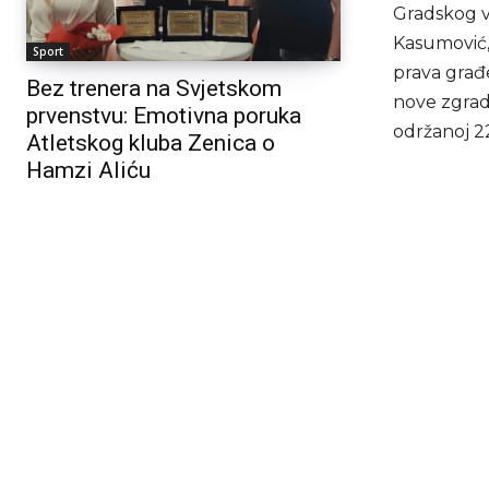
Gradskog v
Kasumović, 
Sport
prava građ
Bez trenera na Svjetskom
nove zgrade
prvenstvu: Emotivna poruka
održanoj 22
Atletskog kluba Zenica o
Hamzi Aliću