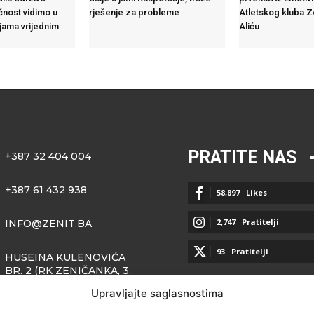
ćnost vidimo u
rješenje za probleme
Atletskog kluba 
ijama vrijednim
Aliću
PRATITE NAS
+387 32 404 004
+387 61 432 938
58,897
Likes
2,747
Pratitelji
INFO@ZENIT.BA
93
Pratitelji
HUSEINA KULENOVIĆA
BR. 2 (RK ZENIČANKA, 3.
SPRAT), 72000 ZENICA
Upravljajte saglasnostima