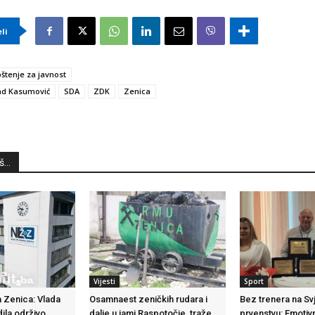
eli
štenje za javnost
ad Kasumović
SDA
ZDK
Zenica
...
Vijesti
Sport
 Zenica: Vlada
Osamnaest zeničkih rudara i
Bez trenera na S
dila održivo
dalje u jami Raspotočje, traže
prvenstvu: Emotiv