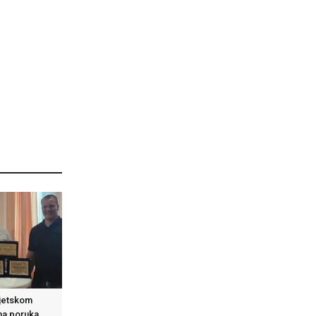
vjetskom
na poruka