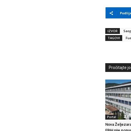
Podlij
IZVOR
Saop
TAGOVI
Fu
Pročitajte još
Portal
Nova Željezara
FBiH nije ponu