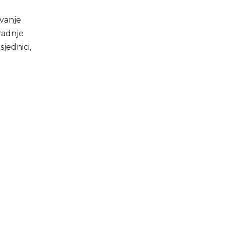
ivanje
radnje
sjednici,