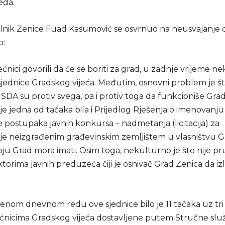
eda.
nik Zenice Fuad Kasumović se osvrnuo na neusvajanje
o:
jećnici govorili da će se boriti za grad, u zadnje vrijeme ne
sjednice Gradskog vijeća. Međutim, osnovni problem je št
SDA su protiv svega, pa i protiv toga da funkcioniše Gra
 je jedna od tačaka bila i Prijedlog Rješenja o imenovanju
 postupaka javnih konkursa – nadmetanja (licitacija) za
je neizgrađenim građevinskim zemljištem u vlasništvu 
oju Grad mora imati. Osim toga, nekulturno je što nije p
ektorima javnih preduzeća čiji je osnivač Grad Zenica da iz
enom dnevnom redu ove sjednice bilo je 11 tačaka uz tr
jećnicima Gradskog vijeća dostavljene putem Stručne slu