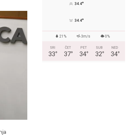
°
34.4
°
34.4
21%
3m/s
0%
SRI
ČET
PET
SUB
NED
33
°
37
°
34
°
32
°
34
°
nja