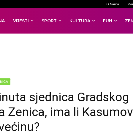
O Nama
Mar
NA
VIJESTI
SPORT
KULTURA
FUN
ZE
NICA
inuta sjednica Gradskog
ća Zenica, ima li Kasumov
 većinu?