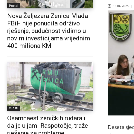
16.06.2025. |
Portal
Nova Željezara Zenica: Vlada
FBiH nije ponudila održivo
rješenje, budućnost vidimo u
novim investicijama vrijednim
400 miliona KM
Vijesti
Osamnaest zeničkih rudara i
dalje u jami Raspotočje, traže
Deseta sje
rješenje za probleme