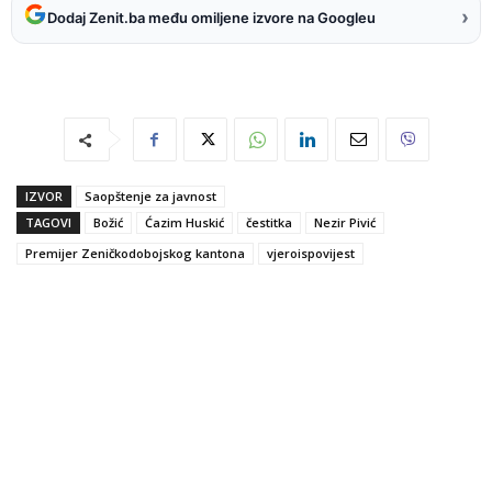
›
Dodaj Zenit.ba među omiljene izvore na Googleu
IZVOR
Saopštenje za javnost
TAGOVI
Božić
Ćazim Huskić
čestitka
Nezir Pivić
Premijer Zeničkodobojskog kantona
vjeroispovijest