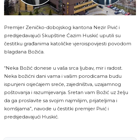
Premijer Zeničko-dobojskog kantona Nezir Pivić i
predsjedavajući Skupštine Ćazim Huskić uputili su
čestitku građanima katoličke vjeroispovijesti povodom
blagdana Božića.
“Neka Božić donese u vaša srca ljubav, mir i radost.
Neka božićni dani vama i vašim porodicama budu
ispunjeni osjećajem sreće, zajedništva, uzajamnog
poštovanja i razumijevanja. Sretan vam Božić uz želju
da ga proslavite sa svojim najmilijim, prijateljima i
komšijama”, navode u čestitki premijer Pivić i
predsjedavajući Huskić.