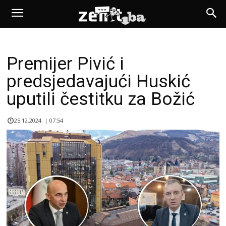
Premijer Pivić i
predsjedavajući Huskić
uputili čestitku za Božić
25.12.2024. | 07:54