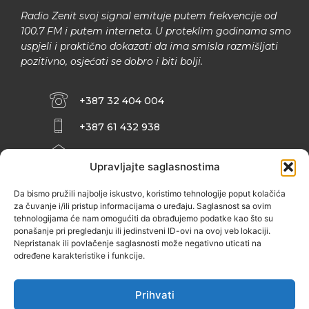
Radio Zenit svoj signal emituje putem frekvencije od
100.7 FM i putem interneta. U proteklim godinama smo
uspjeli i praktično dokazati da ima smisla razmišljati
pozitivno, osjećati se dobro i biti bolji.
+387 32 404 004
+387 61 432 938
INFO@ZENIT.BA
Upravljajte saglasnostima
HUSEINA KULENOVIĆA BR. 2 (RK
ZENIČANKA, 3. SPRAT), 72000 ZENICA
Da bismo pružili najbolje iskustvo, koristimo tehnologije poput kolačića
za čuvanje i/ili pristup informacijama o uređaju. Saglasnost sa ovim
tehnologijama će nam omogućiti da obrađujemo podatke kao što su
ponašanje pri pregledanju ili jedinstveni ID-ovi na ovoj veb lokaciji.
Nepristanak ili povlačenje saglasnosti može negativno uticati na
određene karakteristike i funkcije.
Prihvati