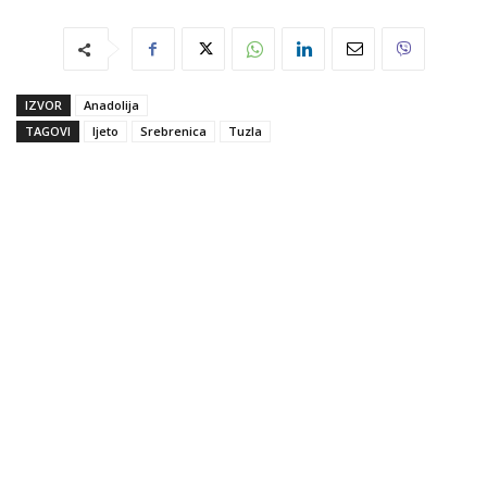
IZVOR
Anadolija
TAGOVI
ljeto
Srebrenica
Tuzla