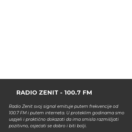
RADIO ZENIT - 100.7 FM
Radio Zenit svoj signal emituje putem frekvencije od
100.7 FM i putem interneta. U proteklim godinama smo
uspjeli i praktično dokazati da ima smisla razmišljati
pozitivno, osjećati se dobro i biti bolji.