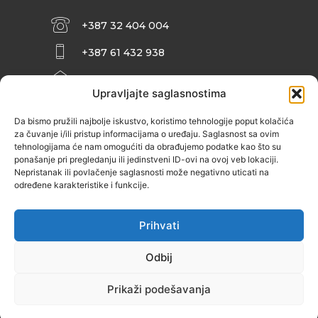
+387 32 404 004
+387 61 432 938
INFO@ZENIT.BA
Upravljajte saglasnostima
HUSEINA KULENOVIĆA BR. 2 (RK
ZENIČANKA, 3. SPRAT), 72000 ZENICA
Da bismo pružili najbolje iskustvo, koristimo tehnologije poput kolačića
za čuvanje i/ili pristup informacijama o uređaju. Saglasnost sa ovim
tehnologijama će nam omogućiti da obrađujemo podatke kao što su
ponašanje pri pregledanju ili jedinstveni ID-ovi na ovoj veb lokaciji.
Nepristanak ili povlačenje saglasnosti može negativno uticati na
određene karakteristike i funkcije.
Prihvati
Odbij
Prikaži podešavanja