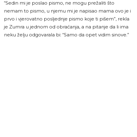
“Sedin mi je poslao pismo, ne mogu prežaliti što
nemam to pismo, u njemu mi je napisao mama ovo je i
prvo i vjerovatno posljednje pismo koje ti pišem”, rekla
je Zumra u jednom od obraćanja, a na pitanje da li ima
neku želju odgovarala bi: “Samo da opet vidim sinove.”