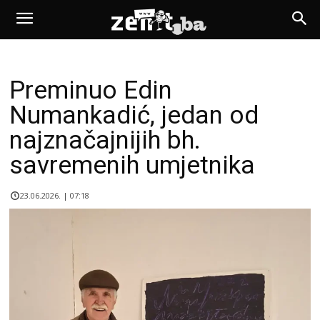
Preminuo Edin
Numankadić, jedan od
najznačajnijih bh.
savremenih umjetnika
23.06.2026. | 07:18