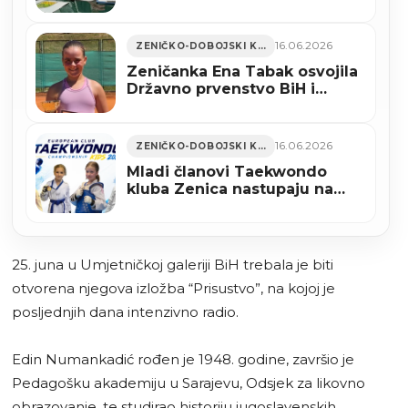
Gradskom vijeću
16.06.2026
ZENIČKO-DOBOJSKI KANTON
Zeničanka Ena Tabak osvojila
Državno prvenstvo BiH i
predvodi reprezentaciju na
Evropskom ekipnom
prvenstvu u Gruziji
16.06.2026
ZENIČKO-DOBOJSKI KANTON
Mladi članovi Taekwondo
kluba Zenica nastupaju na
Evropskom klupskom
prvenstvu u Sarajevu
25. juna u Umjetničkoj galeriji BiH trebala je biti
otvorena njegova izložba “Prisustvo”, na kojoj je
posljednjih dana intenzivno radio.
Edin Numankadić rođen je 1948. godine, završio je
Pedagošku akademiju u Sarajevu, Odsjek za likovno
obrazovanje, te studirao historiju jugoslavenskih