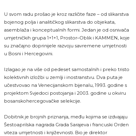
U svom radu prošao je kroz različite faze – od slikarstva
bojenog polja i analitičkog slikarstva do objekata,
asemblaža i konceptualnih formi. Jedan je od osnivača
umjetničkih grupa 1+1+1, Prostor–Oblik i KAMMEN, koje
su značajno doprinijele razvoju savremene umjetnosti
u Bosni i Hercegovini.
Izlagao je na više od pedeset samostalnih i preko tristo
kolektivnih izložbi u zemlji i inostranstvu. Dva puta je
učestvovao na Venecijanskom bijenalu, 1993. godine s
projektom Svjedoci postojanja i 2003. godine u okviru
bosanskohercegovačke selekcije.
Dobitnik je brojnih priznanja, među kojima se izdvajaju
Šestoaprilska nagrada Grada Sarajeva i francuski Orden
viteza umjetnosti i književnosti. Bio je direktor