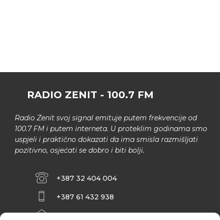
RADIO ZENIT - 100.7 FM
Radio Zenit svoj signal emituje putem frekvencije od
100.7 FM i putem interneta. U proteklim godinama smo
uspjeli i praktično dokazati da ima smisla razmišljati
pozitivno, osjećati se dobro i biti bolji.
+387 32 404 004
+387 61 432 938
INFO@ZENIT.BA