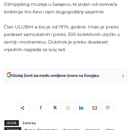
Olimpijskog muzeja u Sarajevu, te jedan od osnivača
kolekcije Ars Aevi i njen dugogodišnji savjetnik.
Član ULUBiH-a bio je od 1974. godine. Imao je preko
pedeset samostalnih i preko 300 kolektivnih izložbi u
zemlji i inostranstvu. Dobitnik je preko dvadeset
vrijednih nagrada za svoj rad.
›
Dodaj Zenit.ba među omiljene izvore na Googleu
IZVOR
Zenit.ba
TAGOVI
Bosna i Hercegovina
Francuska
Sarajevo
Vitez