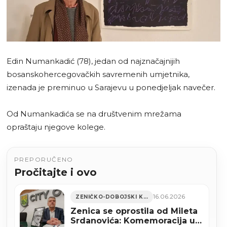
Edin Numankadić (78), jedan od najznačajnijih
bosanskohercegovačkih savremenih umjetnika,
izenada je preminuo u Sarajevu u ponedjeljak navečer.
Od Numankadića se na društvenim mrežama
opraštaju njegove kolege.
PREPORUČENO
Pročitajte i ovo
16.06.2026
ZENIČKO-DOBOJSKI KANTON
Zenica se oprostila od Mileta
Srdanovića: Komemoracija u