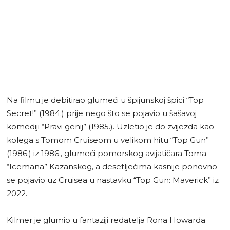
Na filmu je debitirao glumeći u špijunskoj špici “Top
Secret!” (1984.) prije nego što se pojavio u šašavoj
komediji “Pravi genij” (1985.). Uzletio je do zvijezda kao
kolega s Tomom Cruiseom u velikom hitu “Top Gun”
(1986.) iz 1986., glumeći pomorskog avijatičara Toma
“Icemana” Kazanskog, a desetljećima kasnije ponovno
se pojavio uz Cruisea u nastavku “Top Gun: Maverick” iz
2022.
Kilmer je glumio u fantaziji redatelja Rona Howarda