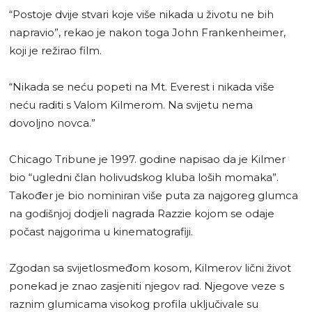
“Postoje dvije stvari koje više nikada u životu ne bih
napravio”, rekao je nakon toga John Frankenheimer,
koji je režirao film.
“Nikada se neću popeti na Mt. Everest i nikada više
neću raditi s Valom Kilmerom. Na svijetu nema
dovoljno novca.”
Chicago Tribune je 1997. godine napisao da je Kilmer
bio “ugledni član holivudskog kluba loših momaka”.
Također je bio nominiran više puta za najgoreg glumca
na godišnjoj dodjeli nagrada Razzie kojom se odaje
počast najgorima u kinematografiji.
Zgodan sa svijetlosmeđom kosom, Kilmerov lični život
ponekad je znao zasjeniti njegov rad. Njegove veze s
raznim glumicama visokog profila uključivale su