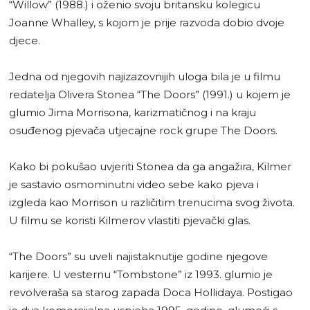
“Willow” (1988.) i oženio svoju britansku kolegicu
Joanne Whalley, s kojom je prije razvoda dobio dvoje
djece.
Jedna od njegovih najizazovnijih uloga bila je u filmu
redatelja Olivera Stonea “The Doors” (1991.) u kojem je
glumio Jima Morrisona, karizmatičnog i na kraju
osuđenog pjevača utjecajne rock grupe The Doors.
Kako bi pokušao uvjeriti Stonea da ga angažira, Kilmer
je sastavio osmominutni video sebe kako pjeva i
izgleda kao Morrison u različitim trenucima svog života.
U filmu se koristi Kilmerov vlastiti pjevački glas.
“The Doors” su uveli najistaknutije godine njegove
karijere. U vesternu “Tombstone” iz 1993. glumio je
revolveraša sa starog zapada Doca Hollidaya. Postigao