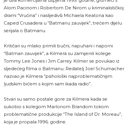
je dva komercijalna uspjeha 1995. godine, glumeći s
Alom Pacinom i Robertom De Nirom u kriminalističkoj
drami “Vrućina” i naslijedivši Michaela Keatona kao
Caped Crusadera u “Batmanu zauvijek”, trećem dijelu
serijala o Batmanu.
Kritičari su mlako primili bučni, napuhani i naporni
“Batman zauvijek”, a Kilmera su zamijenili kolege
Tommy Lee Jones i Jim Carrey. Kilmer se povukao iz
sljedećeg filma o Batmanu. Redatelj Joel Schumacher
nazvao je Kilmera “psihološki najproblematičnijim
ljudskim bićem s kojim sam ikada radio”.
Stvari su samo postale gore za Kilmera kada se
sukobio s kolegom Marlonom Brandom tokom
problematične produkcije “The Island of Dr. Moreau”,
koja je propala 1996. godine.