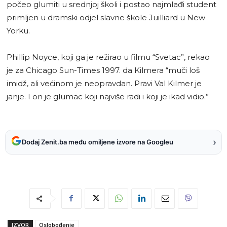
počeo glumiti u srednjoj školi i postao najmlađi student
primljen u dramski odjel slavne škole Juilliard u New
Yorku.
Phillip Noyce, koji ga je režirao u filmu “Svetac”, rekao
je za Chicago Sun-Times 1997. da Kilmera “muči loš
imidž, ali većinom je neopravdan. Pravi Val Kilmer je
janje. I on je glumac koji najviše radi i koji je ikad vidio.”
›
Dodaj Zenit.ba među omiljene izvore na Googleu
IZVOR
Oslobođenje