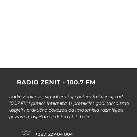
RADIO ZENIT - 100.7 FM
Radio Zenit svoj signal emituje putem frekvencije od
100.7 FM i putem interneta. U proteklim godinama smo
uspjeli i praktično dokazati da ima smisla razmišljati
pozitivno, osjećati se dobro i biti bolji.
+387 32 404 004