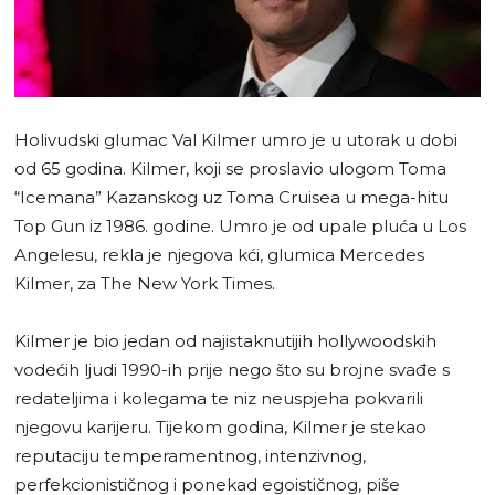
Holivudski glumac Val Kilmer umro je u utorak u dobi
od 65 godina. Kilmer, koji se proslavio ulogom Toma
“Icemana” Kazanskog uz Toma Cruisea u mega-hitu
Top Gun iz 1986. godine. Umro je od upale pluća u Los
Angelesu, rekla je njegova kći, glumica Mercedes
Kilmer, za The New York Times.
Kilmer je bio jedan od najistaknutijih hollywoodskih
vodećih ljudi 1990-ih prije nego što su brojne svađe s
redateljima i kolegama te niz neuspjeha pokvarili
njegovu karijeru. Tijekom godina, Kilmer je stekao
reputaciju temperamentnog, intenzivnog,
perfekcionističnog i ponekad egoističnog, piše