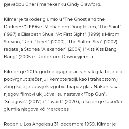
pjevačicu Cher i manekenku Cindy Crawford.
Kilmer je također glumio u “The Ghost and the
Darkness” (1996) s Michaelom Douglasom, “The Saint”
(1997) s Elisabeth Shue, “At First Sight” (1999) s Mirom
Sorvino, “Red Planet” (2000), “The Salton Sea” (2002),
redatelja Stonea “Alexander” (2004) i “Kiss Kiss Bang
Bang” (2005.) s Robertom Downeyjem Jr.
Kilmeru je 2014. godine dijagnosticiran rak grla te je bio
podvrgnut zračenju i kemoterapiji, kao i traheostomiji
zbog koje je zauvijek izgubio hrapav glas. Nakon raka,
njegovi filmovi uključivali su nastavak “Top Gun”,
“Snjegović” (2017.) i “Paydirt” (2020.), u kojem je također
glumila njegova kći Mercedes.
Rođen u Los Angelesu 31. decembra 1959, Kilmer je