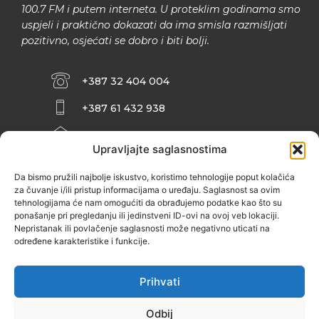
100.7 FM i putem interneta. U proteklim godinama smo
uspjeli i praktično dokazati da ima smisla razmišljati
pozitivno, osjećati se dobro i biti bolji.
+387 32 404 004
+387 61 432 938
INFO@ZENIT.BA
Upravljajte saglasnostima
HUSEINA KULENOVIĆA BR. 2 (RK
ZENIČANKA, 3. SPRAT), 72000 ZENICA
Da bismo pružili najbolje iskustvo, koristimo tehnologije poput kolačića
za čuvanje i/ili pristup informacijama o uređaju. Saglasnost sa ovim
tehnologijama će nam omogućiti da obrađujemo podatke kao što su
ponašanje pri pregledanju ili jedinstveni ID-ovi na ovoj veb lokaciji.
Nepristanak ili povlačenje saglasnosti može negativno uticati na
određene karakteristike i funkcije.
Prihvati
Odbij