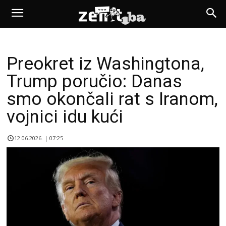
Preokret iz Washingtona,
Trump poručio: Danas
smo okončali rat s Iranom,
vojnici idu kući
12.06.2026. | 07:25