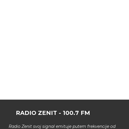
RADIO ZENIT - 100.7 FM
Radio Zenit svoj signal emituje putem frekvencije od