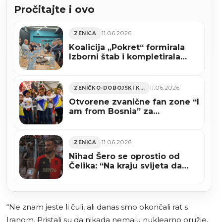
Pročitajte i ovo
11.06.2026
ZENICA
Koalicija „Pokret“ formirala
Izborni štab i kompletirala
listu za Skupštinu ZDK
11.06.2026
ZENIČKO-DOBOJSKI KANTON
Otvorene zvanične fan zone “I
am from Bosnia” za
zajedničko praćenje Zmajeva
11.06.2026
ZENICA
Nihad Šero se oprostio od
Čelika: “Na kraju svijeta da
budem, Čelik je ostao u mom
srcu”
“Ne znam jeste li čuli, ali danas smo okončali rat s
Iranom. Pristali su da nikada nemaju nuklearno oružje,