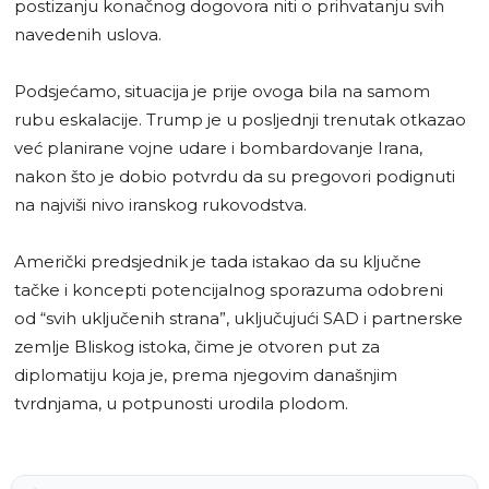
postizanju konačnog dogovora niti o prihvatanju svih
navedenih uslova.
Podsjećamo, situacija je prije ovoga bila na samom
rubu eskalacije. Trump je u posljednji trenutak otkazao
već planirane vojne udare i bombardovanje Irana,
nakon što je dobio potvrdu da su pregovori podignuti
na najviši nivo iranskog rukovodstva.
Američki predsjednik je tada istakao da su ključne
tačke i koncepti potencijalnog sporazuma odobreni
od “svih uključenih strana”, uključujući SAD i partnerske
zemlje Bliskog istoka, čime je otvoren put za
diplomatiju koja je, prema njegovim današnjim
tvrdnjama, u potpunosti urodila plodom.