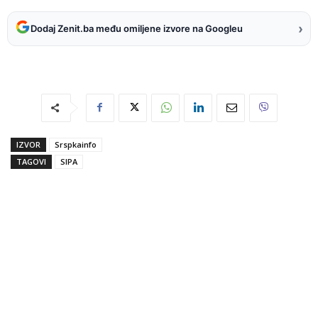
›
Dodaj Zenit.ba među omiljene izvore na Googleu
IZVOR
Srspkainfo
TAGOVI
SIPA