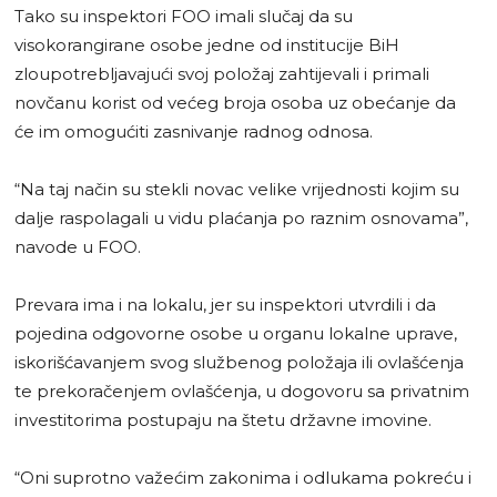
Tako su inspektori FOO imali slučaj da su
visokorangirane osobe jedne od institucije BiH
zloupotrebljavajući svoj položaj zahtijevali i primali
novčanu korist od većeg broja osoba uz obećanje da
će im omogućiti zasnivanje radnog odnosa.
“Na taj način su stekli novac velike vrijednosti kojim su
dalje raspolagali u vidu plaćanja po raznim osnovama”,
navode u FOO.
Prevara ima i na lokalu, jer su inspektori utvrdili i da
pojedina odgovorne osobe u organu lokalne uprave,
iskorišćavanjem svog službenog položaja ili ovlašćenja
te prekoračenjem ovlašćenja, u dogovoru sa privatnim
investitorima postupaju na štetu državne imovine.
“Oni suprotno važećim zakonima i odlukama pokreću i