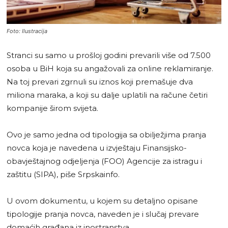
Foto: Ilustracija
Stranci su samo u prošloj godini prevarili više od 7.500
osoba u BiH koja su angažovali za online reklamiranje.
Na toj prevari zgrnuli su iznos koji premašuje dva
miliona maraka, a koji su dalje uplatili na račune četiri
kompanije širom svijeta.
Ovo je samo jedna od tipologija sa obilježjima pranja
novca koja je navedena u izvještaju Finansijsko-
obavještajnog odjeljenja (FOO) Agencije za istragu i
zaštitu (SIPA), piše Srpskainfo.
U ovom dokumentu, u kojem su detaljno opisane
tipologije pranja novca, naveden je i slučaj prevare
domaćih građana iz inostranstva.