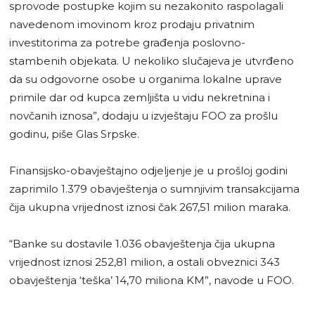
sprovode postupke kojim su nezakonito raspolagali
navedenom imovinom kroz prodaju privatnim
investitorima za potrebe građenja poslovno-
stambenih objekata. U nekoliko slučajeva je utvrđeno
da su odgovorne osobe u organima lokalne uprave
primile dar od kupca zemljišta u vidu nekretnina i
novčanih iznosa”, dodaju u izvještaju FOO za prošlu
godinu, piše Glas Srpske.
Finansijsko-obavještajno odjeljenje je u prošloj godini
zaprimilo 1.379 obavještenja o sumnjivim transakcijama
čija ukupna vrijednost iznosi čak 267,51 milion maraka.
“Banke su dostavile 1.036 obavještenja čija ukupna
vrijednost iznosi 252,81 milion, a ostali obveznici 343
obavještenja ‘teška’ 14,70 miliona KM”, navode u FOO.