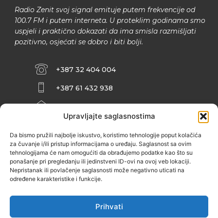
Radio Zenit svoj signal emituje putem frekvencije od
100.7 FM i putem interneta. U proteklim godinama smo
uspjeli i praktično dokazati da ima smisla razmišljati
pozitivno, osjećati se dobro i biti bolji.
+387 32 404 004
+387 61 432 938
INFO@ZENIT.BA
Upravljajte saglasnostima
HUSEINA KULENOVIĆA BR. 2 (RK
ZENIČANKA, 3. SPRAT), 72000 ZENICA
Da bismo pružili najbolje iskustvo, koristimo tehnologije poput kolačića
za čuvanje i/ili pristup informacijama o uređaju. Saglasnost sa ovim
tehnologijama će nam omogućiti da obrađujemo podatke kao što su
ponašanje pri pregledanju ili jedinstveni ID-ovi na ovoj veb lokaciji.
Nepristanak ili povlačenje saglasnosti može negativno uticati na
određene karakteristike i funkcije.
Prihvati