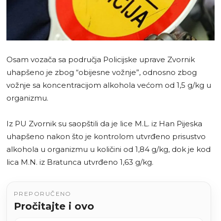
Osam vozača sa područja Policijske uprave Zvornik
uhapšeno je zbog “obijesne vožnje”, odnosno zbog
vožnje sa koncentracijom alkohola većom od 1,5 g/kg u
organizmu.
Iz PU Zvornik su saopštili da je lice M.L. iz Han Pijeska
uhapšeno nakon što je kontrolom utvrđeno prisustvo
alkohola u organizmu u količini od 1,84 g/kg, dok je kod
lica M.N. iz Bratunca utvrđeno 1,63 g/kg.
PREPORUČENO
Pročitajte i ovo