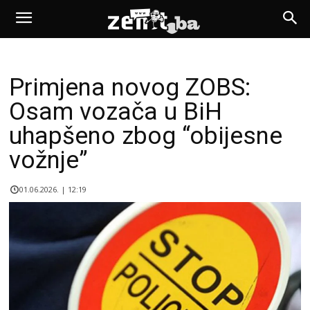
Primjena novog ZOBS:
Osam vozača u BiH
uhapšeno zbog “obijesne
vožnje”
01.06.2026. | 12:19