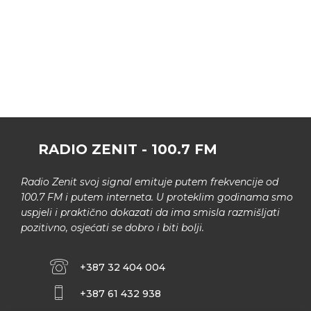
RADIO ZENIT - 100.7 FM
Radio Zenit svoj signal emituje putem frekvencije od
100.7 FM i putem interneta. U proteklim godinama smo
uspjeli i praktično dokazati da ima smisla razmišljati
pozitivno, osjećati se dobro i biti bolji.
+387 32 404 004
+387 61 432 938