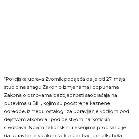
“Policijska uprava Zvornik podsjeća da je od 27. maja
stupio na snagu Zakon o izmjenama i dopunama
Zakona o osnovama bezbjednosti saobraćaja na
putevima u BiH, kojim su pooštrene kaznene
odredbe, između ostalog i za upravljanje vozilom pod
dejstvom alkohola i pod dejstvom narkotičkih
sredstava. Novim zakonskim rješenjima propisano je
da upravljanje vozilom sa koncentracijom alkohola