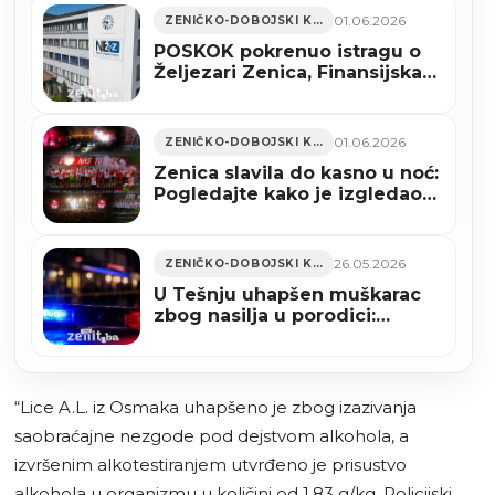
01.06.2026
ZENIČKO-DOBOJSKI KANTON
POSKOK pokrenuo istragu o
Željezari Zenica, Finansijska
policija saslušala
predstečajnog upravnika?
01.06.2026
ZENIČKO-DOBOJSKI KANTON
Zenica slavila do kasno u noć:
Pogledajte kako je izgledao
dan za historiju NK Čelik
(VIDEO+FOTO)
26.05.2026
ZENIČKO-DOBOJSKI KANTON
U Tešnju uhapšen muškarac
zbog nasilja u porodici:
Policija pronašla automatsku
pušku i municiju
“Lice A.L. iz Osmaka uhapšeno je zbog izazivanja
saobraćajne nezgode pod dejstvom alkohola, a
izvršenim alkotestiranjem utvrđeno je prisustvo
alkohola u organizmu u količini od 1,83 g/kg. Policijski