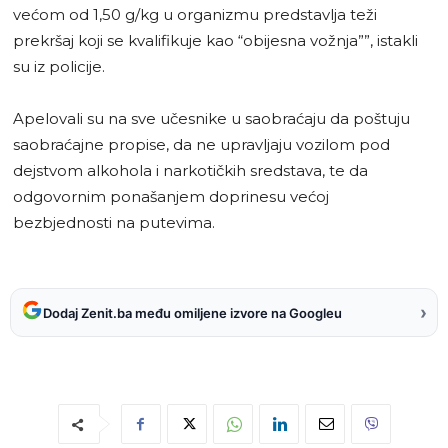
većom od 1,50 g/kg u organizmu predstavlja teži
prekršaj koji se kvalifikuje kao “obijesna vožnja””, istakli
su iz policije.
Apelovali su na sve učesnike u saobraćaju da poštuju
saobraćajne propise, da ne upravljaju vozilom pod
dejstvom alkohola i narkotičkih sredstava, te da
odgovornim ponašanjem doprinesu većoj
bezbjednosti na putevima.
›
Dodaj Zenit.ba među omiljene izvore na Googleu