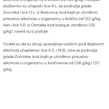
službenici su uhapsili i lice R.L. sa područja grada
Zvornika i lice O.L. iz Bratunca, kod kojih je utvrđeno
prisustvo alkohola u organizmu u količini od 1,52 g/kg,
kao i lice S.R. iz Osmaka kod kojeg je utvrđeno 1,55
g/kg”, naveli su iz policije.
Dodali su da su zbog upravljanja vozilom pod dejstvom
alkohola uhapšena i lica A.G. i M.B., oba sa područja
grada Zvornika, kod kojih je utvrđeno prisustvo
alkohola u organizmu u količinama od 1,58 g/kg i 1,57
g/kg.