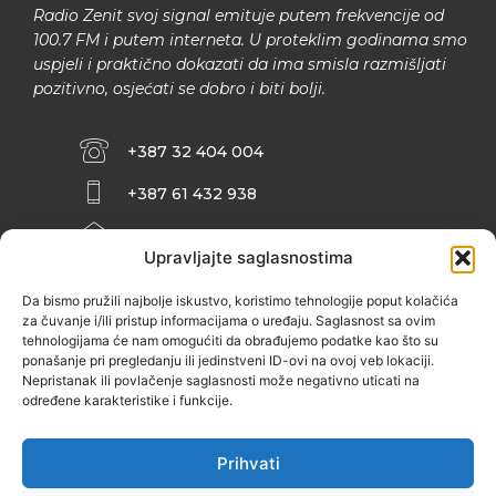
Radio Zenit svoj signal emituje putem frekvencije od
100.7 FM i putem interneta. U proteklim godinama smo
uspjeli i praktično dokazati da ima smisla razmišljati
pozitivno, osjećati se dobro i biti bolji.
+387 32 404 004
+387 61 432 938
INFO@ZENIT.BA
Upravljajte saglasnostima
HUSEINA KULENOVIĆA BR. 2 (RK
ZENIČANKA, 3. SPRAT), 72000 ZENICA
Da bismo pružili najbolje iskustvo, koristimo tehnologije poput kolačića
za čuvanje i/ili pristup informacijama o uređaju. Saglasnost sa ovim
tehnologijama će nam omogućiti da obrađujemo podatke kao što su
ponašanje pri pregledanju ili jedinstveni ID-ovi na ovoj veb lokaciji.
Nepristanak ili povlačenje saglasnosti može negativno uticati na
određene karakteristike i funkcije.
Prihvati