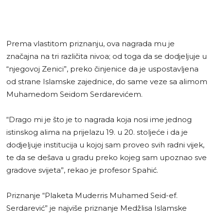
Prema vlastitom priznanju, ova nagrada mu je
značajna na tri različita nivoa; od toga da se dodjeljuje u
“njegovoj Zenici”, preko činjenice da je uspostavljena
od strane Islamske zajednice, do same veze sa alimom
Muhamedom Seidom Serdarevićem.
“Drago mi je što je to nagrada koja nosi ime jednog
istinskog alima na prijelazu 19. u 20. stoljeće i da je
dodjeljuje institucija u kojoj sam proveo svih radni vijek,
te da se dešava u gradu preko kojeg sam upoznao sve
gradove svijeta”, rekao je profesor Spahić.
Priznanje “Plaketa Muderris Muhamed Seid-ef.
Serdarević” je najviše priznanje Medžlisa Islamske