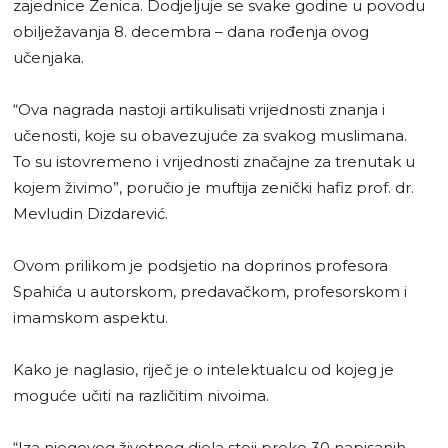
zajednice Zenica. Dodjeljuje se svake godine u povodu
obilježavanja 8. decembra – dana rođenja ovog
učenjaka.
“Ova nagrada nastoji artikulisati vrijednosti znanja i
učenosti, koje su obavezujuće za svakog muslimana.
To su istovremeno i vrijednosti značajne za trenutak u
kojem živimo”, poručio je muftija zenički hafiz prof. dr.
Mevludin Dizdarević.
Ovom prilikom je podsjetio na doprinos profesora
Spahića u autorskom, predavačkom, profesorskom i
imamskom aspektu.
Kako je naglasio, riječ je o intelektualcu od kojeg je
moguće učiti na različitim nivoima.
“Iza njegovog životnog djela stoji preko 30 napisanih