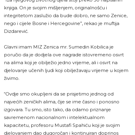
knjiga. On je svojim mišljenjem, originalnošću i
integritetom zaslužio da bude dobro, ne samo Zenice,
nego i cijele Bosne i Hercegovine”, rekao je muftija
Dizdarević.
Glavni imam MIZ Zenica mr. Sumedin Kobilica je
poručio da je dodjela ove nagrade istovremeno osvrt
na alima koji je obilježio jedno vrijeme, ali i osvrt na
djelovanje učenih ljudi koji obilježavaju vrijeme u kojem
živimo.
“Ovdje smo okupljeni da se prisjetimo jednog od
najvećih zeničkih alima, čije se ime časno i ponosno
izgovara. Tu smo, isto tako, da odamo priznanje
savremenom nacionalnom i intelektualnom
kapacitetu, profesoru Mustafi Spahiću koji je svojim
djelovanjem dao dugoročan i kontinuiran doprinos