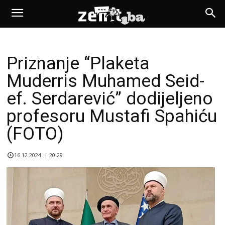
Priznanje “Plaketa
Muderris Muhamed Seid-
ef. Serdarević” dodijeljeno
profesoru Mustafi Spahiću
(FOTO)
16.12.2024. | 20:29