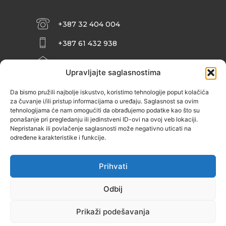
+387 32 404 004
+387 61 432 938
INFO@ZENIT.BA
Upravljajte saglasnostima
HUSEINA KULENOVIĆA BR. 2 (RK
ZENIČANKA, 3. SPRAT), 72000 ZENICA
Da bismo pružili najbolje iskustvo, koristimo tehnologije poput kolačića
za čuvanje i/ili pristup informacijama o uređaju. Saglasnost sa ovim
tehnologijama će nam omogućiti da obrađujemo podatke kao što su
ponašanje pri pregledanju ili jedinstveni ID-ovi na ovoj veb lokaciji.
Nepristanak ili povlačenje saglasnosti može negativno uticati na
određene karakteristike i funkcije.
Prihvati
Odbij
Prikaži podešavanja