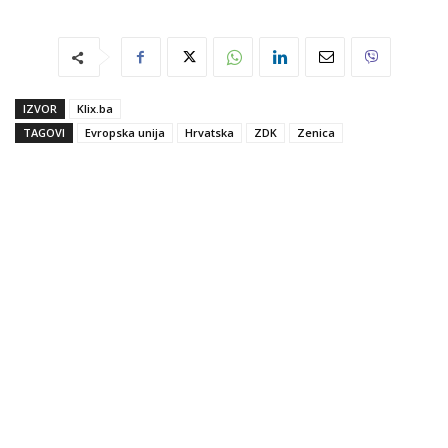
IZVOR
Klix.ba
TAGOVI
Evropska unija
Hrvatska
ZDK
Zenica