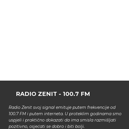
RADIO ZENIT - 100.7 FM
Radio Zenit svoj signal emituje putem frekvencije od
100.7 FM i putem interneta. U proteklim godinama smo
uspjeli i praktično dokazati da ima smisla razmišljati
pozitivno, osjećati se dobro i biti bolji.