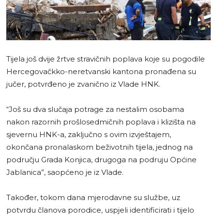
Tijela još dvije žrtve stravičnih poplava koje su pogodile
Hercegovačkko-neretvanski kantona pronađena su
jučer, potvrđeno je zvanično iz Vlade HNK.
“Još su dva slučaja potrage za nestalim osobama
nakon razornih prošlosedmičnih poplava i klizišta na
sjevernu HNK-a, zaključno s ovim izvještajem,
okončana pronalaskom beživotnih tijela, jednog na
području Grada Konjica, drugoga na podruju Općine
Jablanica”, saopćeno je iz Vlade.
Također, tokom dana mjerodavne su službe, uz
potvrdu članova porodice, uspjeli identificirati i tijelo