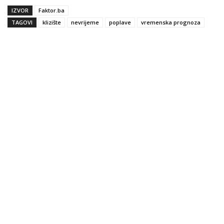
IZVOR
Faktor.ba
TAGOVI
klizište
nevrijeme
poplave
vremenska prognoza