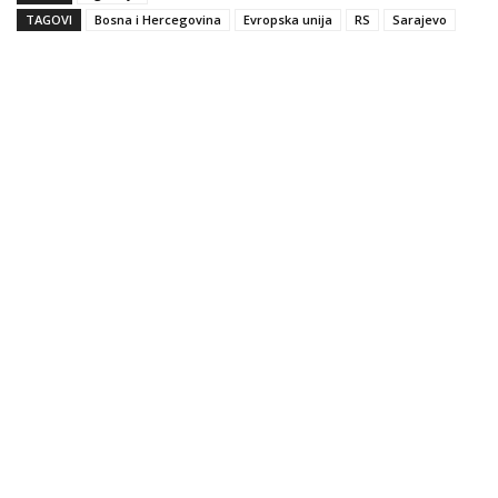
TAGOVI
Bosna i Hercegovina
Evropska unija
RS
Sarajevo