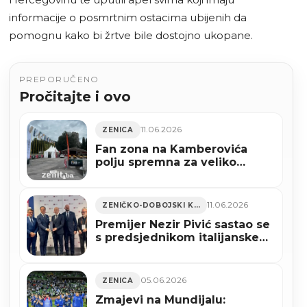
informacije o posmrtnim ostacima ubijenih da
pomognu kako bi žrtve bile dostojno ukopane.
PREPORUČENO
Pročitajte i ovo
11.06.2026
ZENICA
Fan zona na Kamberovića
polju spremna za veliko
navijanje, večeras počinje
Svjetsko prvenstvo (FOTO)
11.06.2026
ZENIČKO-DOBOJSKI KANTON
Premijer Nezir Pivić sastao se
s predsjednikom italijanske
regije Pijemont Albertom
Ciriom (FOTO)
05.06.2026
ZENICA
Zmajevi na Mundijalu: