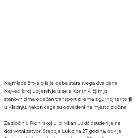
Najmlađa žrtva bila je beba stara svega dva dana.
Najveći broj ubijenih je iz sela Koritnik, čijim je
stanovnicima obećan transport prema sigurnoj teritoriji
u Kladnju, nakon čega su odvedeni na mjesto zločina.
Za zločin u Pionirskoj ulici Milan Lukić osuđen je na
doživotni zatvor, Sredoje Lukić na 27 godina, dok je