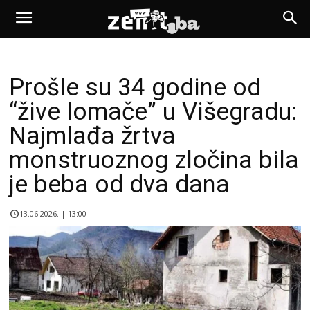
Prošle su 34 godine od
“žive lomače” u Višegradu:
Najmlađa žrtva
monstruoznog zločina bila
je beba od dva dana
13.06.2026. | 13:00