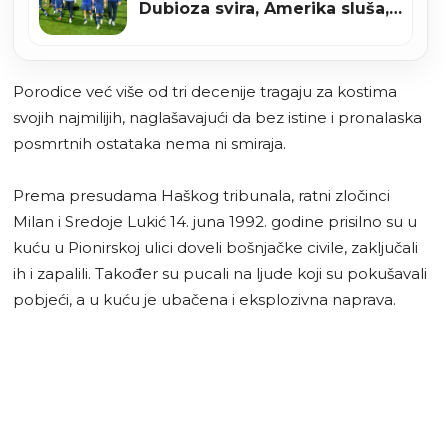
Dubioza svira, Amerika sluša,
Kanada strepi
Porodice već više od tri decenije tragaju za kostima
svojih najmilijih, naglašavajući da bez istine i pronalaska
posmrtnih ostataka nema ni smiraja.
Prema presudama Haškog tribunala, ratni zločinci
Milan i Sredoje Lukić 14. juna 1992. godine prisilno su u
kuću u Pionirskoj ulici doveli bošnjačke civile, zaključali
ih i zapalili. Također su pucali na ljude koji su pokušavali
pobjeći, a u kuću je ubačena i eksplozivna naprava.