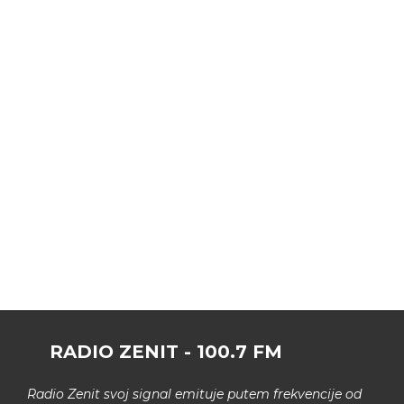
RADIO ZENIT - 100.7 FM
Radio Zenit svoj signal emituje putem frekvencije od