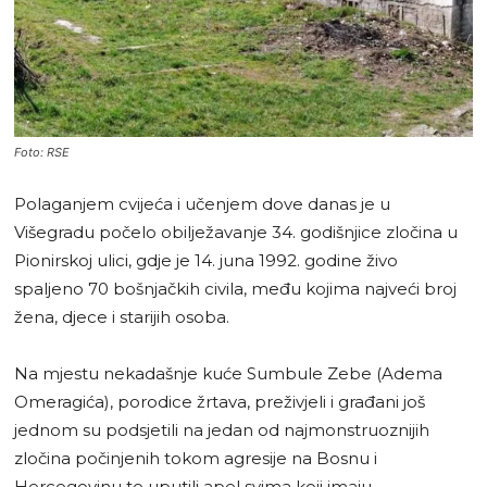
Foto: RSE
Polaganjem cvijeća i učenjem dove danas je u
Višegradu počelo obilježavanje 34. godišnjice zločina u
Pionirskoj ulici, gdje je 14. juna 1992. godine živo
spaljeno 70 bošnjačkih civila, među kojima najveći broj
žena, djece i starijih osoba.
Na mjestu nekadašnje kuće Sumbule Zebe (Adema
Omeragića), porodice žrtava, preživjeli i građani još
jednom su podsjetili na jedan od najmonstruoznijih
zločina počinjenih tokom agresije na Bosnu i
Hercegovinu te uputili apel svima koji imaju