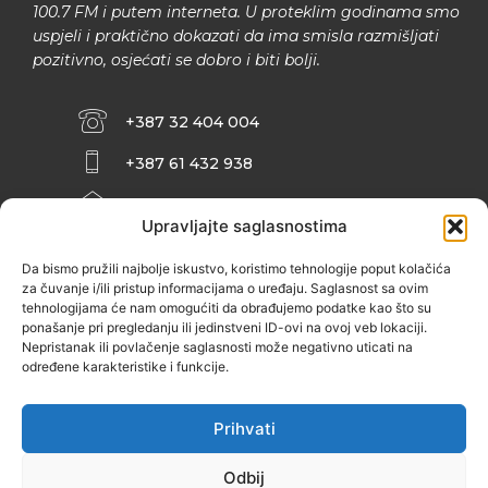
100.7 FM i putem interneta. U proteklim godinama smo
uspjeli i praktično dokazati da ima smisla razmišljati
pozitivno, osjećati se dobro i biti bolji.
+387 32 404 004
+387 61 432 938
INFO@ZENIT.BA
Upravljajte saglasnostima
HUSEINA KULENOVIĆA BR. 2 (RK
ZENIČANKA, 3. SPRAT), 72000 ZENICA
Da bismo pružili najbolje iskustvo, koristimo tehnologije poput kolačića
za čuvanje i/ili pristup informacijama o uređaju. Saglasnost sa ovim
tehnologijama će nam omogućiti da obrađujemo podatke kao što su
ponašanje pri pregledanju ili jedinstveni ID-ovi na ovoj veb lokaciji.
Nepristanak ili povlačenje saglasnosti može negativno uticati na
određene karakteristike i funkcije.
Prihvati
Odbij