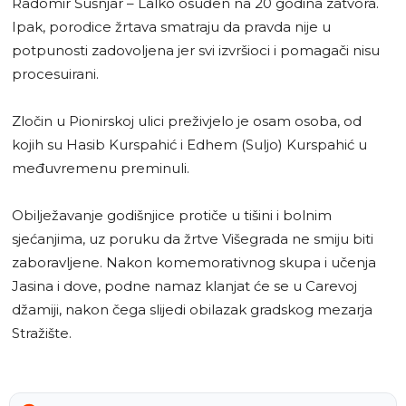
Radomir Šušnjar – Lalko osuđen na 20 godina zatvora.
Ipak, porodice žrtava smatraju da pravda nije u
potpunosti zadovoljena jer svi izvršioci i pomagači nisu
procesuirani.
Zločin u Pionirskoj ulici preživjelo je osam osoba, od
kojih su Hasib Kurspahić i Edhem (Suljo) Kurspahić u
međuvremenu preminuli.
Obilježavanje godišnjice protiče u tišini i bolnim
sjećanjima, uz poruku da žrtve Višegrada ne smiju biti
zaboravljene. Nakon komemorativnog skupa i učenja
Jasina i dove, podne namaz klanjat će se u Carevoj
džamiji, nakon čega slijedi obilazak gradskog mezarja
Stražište.