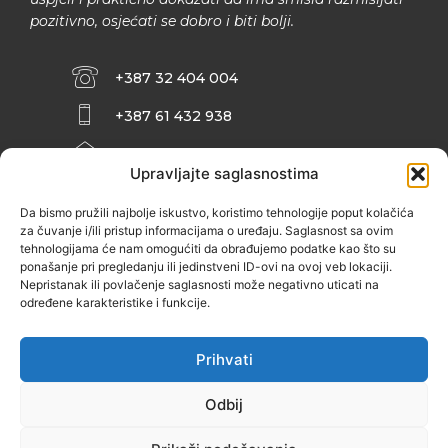
pozitivno, osjećati se dobro i biti bolji.
+387 32 404 004
+387 61 432 938
INFO@ZENIT.BA
Upravljajte saglasnostima
HUSEINA KULENOVIĆA BR. 2 (RK
ZENIČANKA, 3. SPRAT), 72000 ZENICA
Da bismo pružili najbolje iskustvo, koristimo tehnologije poput kolačića
za čuvanje i/ili pristup informacijama o uređaju. Saglasnost sa ovim
tehnologijama će nam omogućiti da obrađujemo podatke kao što su
ponašanje pri pregledanju ili jedinstveni ID-ovi na ovoj veb lokaciji.
Nepristanak ili povlačenje saglasnosti može negativno uticati na
određene karakteristike i funkcije.
Prihvati
Odbij