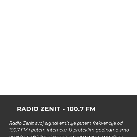
RADIO ZENIT - 100.7 FM
Radio Zenit svoj signal emituje putem frekvencije od
100.7 FM i putem interneta. U proteklim godinama smo
uspjeli i praktično dokazati da ima smisla razmišljati