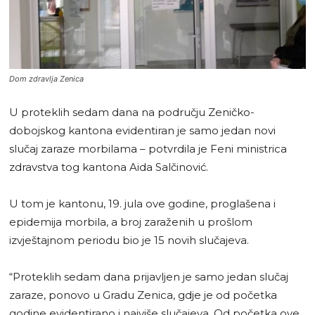
Dom zdravlja Zenica
U proteklih sedam dana na području Zeničko-
dobojskog kantona evidentiran je samo jedan novi
slučaj zaraze morbilama – potvrdila je Feni ministrica
zdravstva tog kantona Aida Salčinović.
U tom je kantonu, 19. jula ove godine, proglašena i
epidemija morbila, a broj zaraženih u prošlom
izvještajnom periodu bio je 15 novih slučajeva.
“Proteklih sedam dana prijavljen je samo jedan slučaj
zaraze, ponovo u Gradu Zenica, gdje je od početka
godine evidentirano i najviše slučajeva. Od početka ove