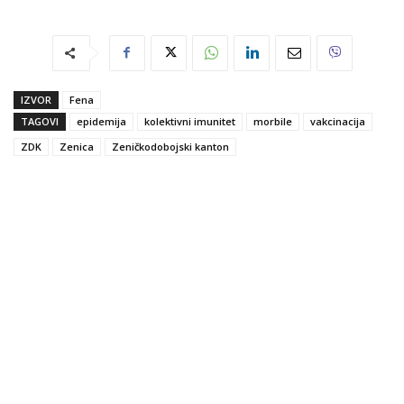
IZVOR
Fena
TAGOVI
epidemija
kolektivni imunitet
morbile
vakcinacija
ZDK
Zenica
Zeničkodobojski kanton