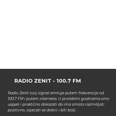
RADIO ZENIT - 100.7 FM
Radio Zenit svoj signal emituje putem frekvencije od
100.7 FM i putem interneta. U proteklim godinama smo
uspjeli i praktično dokazati da ima smisla razmišljati
pozitivno, osjećati se dobro i biti bolji.