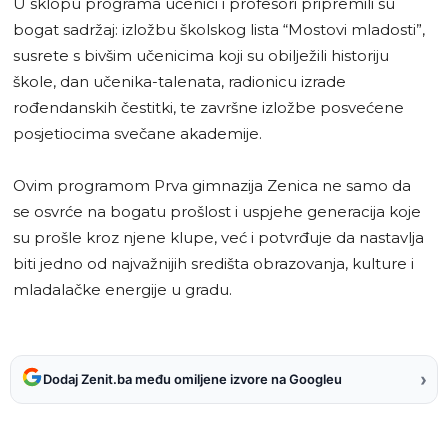
U sklopu programa učenici i profesori pripremili su
bogat sadržaj: izložbu školskog lista “Mostovi mladosti”,
susrete s bivšim učenicima koji su obilježili historiju
škole, dan učenika-talenata, radionicu izrade
rođendanskih čestitki, te završne izložbe posvećene
posjetiocima svečane akademije.
Ovim programom Prva gimnazija Zenica ne samo da
se osvrće na bogatu prošlost i uspjehe generacija koje
su prošle kroz njene klupe, već i potvrđuje da nastavlja
biti jedno od najvažnijih središta obrazovanja, kulture i
mladalačke energije u gradu.
›
Dodaj Zenit.ba među omiljene izvore na Googleu