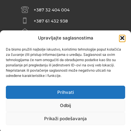
+387 32 404 004
+387 61 432 938
INFO@ZENIT.BA
Upravljajte saglasnostima
HUSEINA KULENOVIĆA BR. 2 (RK
ZENIČANKA, 3. SPRAT), 72000 ZENICA
Da bismo pružili najbolje iskustvo, koristimo tehnologije poput kolačića
za čuvanje i/ili pristup informacijama o uređaju. Saglasnost sa ovim
tehnologijama će nam omogućiti da obrađujemo podatke kao što su
ponašanje pri pregledanju ili jedinstveni ID-ovi na ovoj veb lokaciji.
Nepristanak ili povlačenje saglasnosti može negativno uticati na
određene karakteristike i funkcije.
Prihvati
Odbij
Prikaži podešavanja