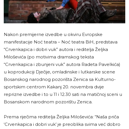
Nakon premijerne izvedbe u okviru Evropske
manifestacije Noć teatra – Noć teatra BiH, predstava
“Crvenkapica i dobri vuk” autora i reditelja Željka
Miloševića (po motivima dramskog teksta
“Crvenkapica i zbunjeni vuk” autora Radeta Pavelkića)
u koprodukciji Dječije, omladinske i lutkarske scene
Bosanskog narodnog pozorišta Zenica sa Kulturno-
sportskim centrom Kakanj 20. novembra dvije
reprizne izvedbe i to u 11 i 12.30 sati na matičnoj sceni u
Bosanskom narodnom pozorištu Zenica.
Prema riječima reditelja Željka Miloševića: “Naša priča
‘Crvenkapica i dobri vuk’ je preoblika svima već dobro