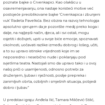
poznate bajke o Crvenkapici. Kao olakšicu u
osavremenjavanju, ona nastaje koristeći motive već
postojeće preoblikovane bajke ‘Crvenkapica i zbunjeni
vuk’ Radeta Pavelkića. Bez obzira na razvoj tehnologija
apsolutno vjerujem da je pozorište medij preko koga i
dalje, na najljepši način, djeca, ali i svi ostali, mogu
osjetiti i doživjeti, upiti u svoje biće emocije, spoznavati
okolnosti, uočavati razlike između dobrog i lošeg, učiti,
a to su upravo istinske vrijednosti koje im se
neposredno i nesebično nude i poklanjaju pod
svjetlima teatra. Nastojali smo da upravo tako i u ovoj
našoj priči o usamljenosti, odnosno potrebi za
druženjem, ljubavi i nježnosti, poslije prepreka i
zanimljivih obrta, ozbiljnih i smješnih situacija, pobjedi
dobro i ljubav.”
U predstavi igraju: Anđela Ilić, Tamara Miličević-Stilić,