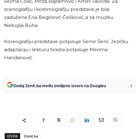
Selma Ćosić, Mirza Bajramović i Amer Javoraš. Za
scenografiju i kostimografiju predstave je bila
zadužena Ena Begičević-Čeliković, a za muziku
Nebojša Buha.
Koreografiju predstave potpisuje Semir Šerić. Jezičku
adaptaciju i lekturu teksta potpisuje Merima
Handanović.
›
Dodaj Zenit.ba među omiljene izvore na Googleu
IZVOR
Zenit.ba