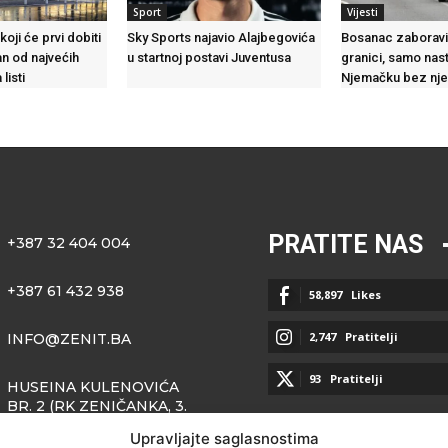
Sport
Vijesti
koji će prvi dobiti
Sky Sports najavio Alajbegovića
Bosanac zaboravi
an od najvećih
u startnoj postavi Juventusa
granici, samo nast
listi
Njemačku bez nj
PRATITE NAS
+387 32 404 004
+387 61 432 938
58,897
Likes
2,747
Pratitelji
INFO@ZENIT.BA
93
Pratitelji
HUSEINA KULENOVIĆA
BR. 2 (RK ZENIČANKA, 3.
SPRAT), 72000 ZENICA
Upravljajte saglasnostima