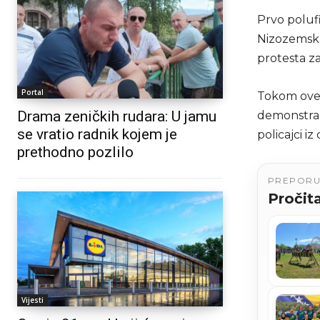
Prvo polufi
Nizozemska
protesta za
Portal
Tokom ove s
Drama zeničkih rudara: U jamu
demonstrac
se vratio radnik kojem je
policajci i
prethodno pozlilo
PREPOR
Pročita
Vijesti