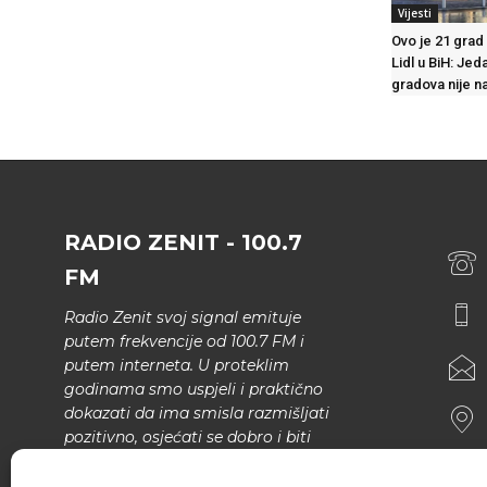
Vijesti
Ovo je 21 grad 
Lidl u BiH: Jed
gradova nije na 
RADIO ZENIT - 100.7
FM
Radio Zenit svoj signal emituje
putem frekvencije od 100.7 FM i
putem interneta. U proteklim
godinama smo uspjeli i praktično
dokazati da ima smisla razmišljati
pozitivno, osjećati se dobro i biti
bolji.