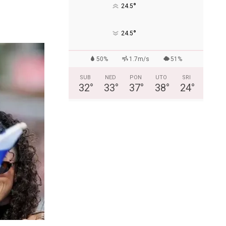
°
24.5
°
24.5
50%
1.7m/s
51%
SUB
NED
PON
UTO
SRI
32
°
33
°
37
°
38
°
24
°