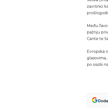
završnici k
prošlogodiš
Među favori
pažnju pri
Cante te Se
Evropska r
glasovima, 
po osobi na
Dodaj