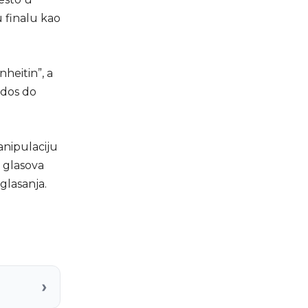
u finalu kao
heitin”, a
idos do
anipulaciju
j glasova
glasanja.
›