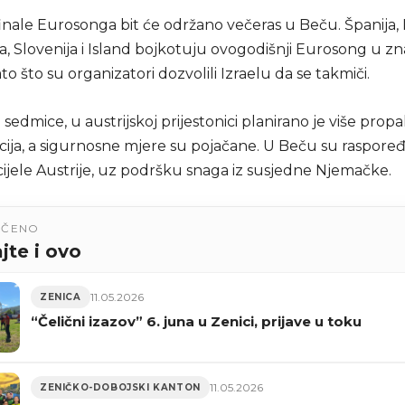
nale Eurosonga bit će održano večeras u Beču. Španija, I
, Slovenija i Island bojkotuju ovogodišnji Eurosong u z
to što su organizatori dozvolili Izraelu da se takmiči.
edmice, u austrijskoj prijestonici planirano je više propa
ija, a sigurnosne mjere su pojačane. U Beču su raspore
z cijele Austrije, uz podršku snaga iz susjedne Njemačke.
UČENO
jte i ovo
11.05.2026
ZENICA
“Čelični izazov” 6. juna u Zenici, prijave u toku
11.05.2026
ZENIČKO-DOBOJSKI KANTON