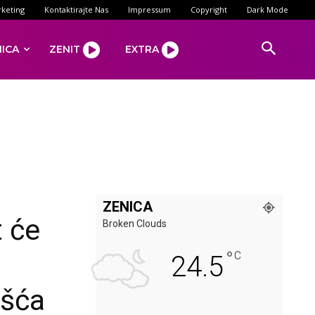
keting
Kontaktirajte Nas
Impressum
Copyright
Dark Mode
NICA
ZENIT
EXTRA
ZENICA
t će
Broken Clouds
°
C
24.5
ešća