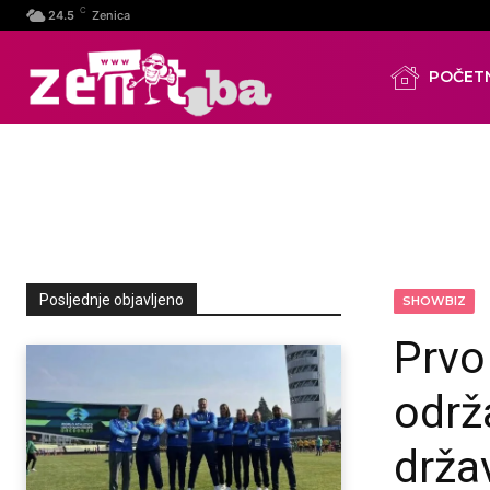
C
24.5
Zenica
POČET
Posljednje objavljeno
SHOWBIZ
Prvo
održ
drža