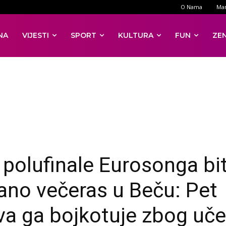
O Nama
Mar
NA
VIJESTI
SPORT
KULTURA
FUN
ZE
 polufinale Eurosonga bi
ano večeras u Beču: Pet
va ga bojkotuje zbog uč