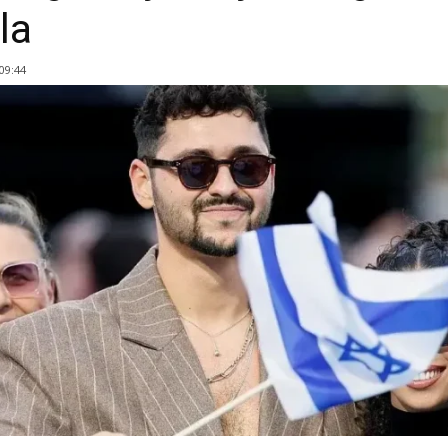
la
 09:44