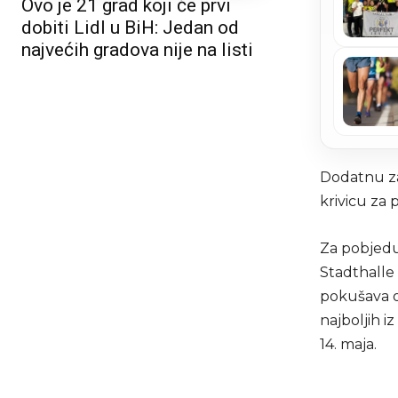
Ovo je 21 grad koji će prvi
dobiti Lidl u BiH: Jedan od
najvećih gradova nije na listi
Dodatnu zab
krivicu za
Za pobjedu
Stadthalle 
pokušava os
najboljih i
14. maja.