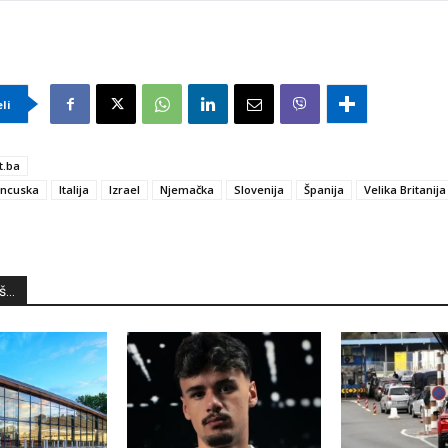
eli
t.ba
ancuska
Italija
Izrael
Njemačka
Slovenija
Španija
Velika Britanija
...