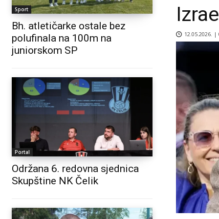
Izrae
Sport
Bh. atletičarke ostale bez
12.05.2026. |
polufinala na 100m na
juniorskom SP
Portal
Održana 6. redovna sjednica
Skupštine NK Čelik