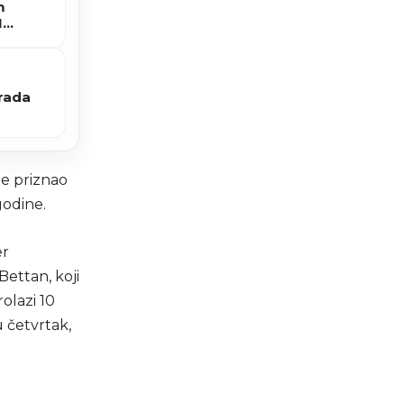
m
H
grada
je priznao
godine.
er
Bettan, koji
olazi 10
u četvrtak,