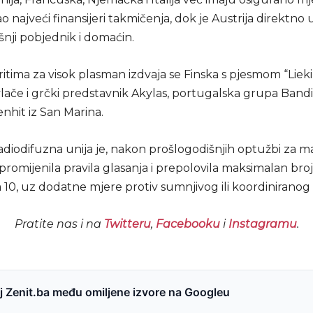
ao najveći finansijeri takmičenja, dok je Austrija direktno 
nji pobjednik i domaćin.
tima za visok plasman izdvaja se Finska s pjesmom “Liekin
vlače i grčki predstavnik Akylas, portugalska grupa Band
nhit iz San Marina.
adiodifuzna unija je, nakon prošlogodišnjih optužbi za m
promijenila pravila glasanja i prepolovila maksimalan bro
 10, uz dodatne mjere protiv sumnjivog ili koordiniranog 
Pratite nas i na
Twitteru
,
Facebooku
i
Instagramu
.
 Zenit.ba među omiljene izvore na Googleu