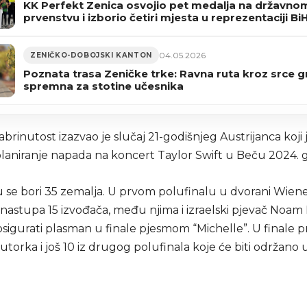
KK Perfekt Zenica osvojio pet medalja na državno
prvenstvu i izborio četiri mjesta u reprezentaciji Bi
(FOTO)
04.05.2026
ZENIČKO-DOBOJSKI KANTON
Poznata trasa Zeničke trke: Ravna ruta kroz srce 
spremna za stotine učesnika
rinutost izazvao je slučaj 21-godišnjeg Austrijanca koji 
 planiranje napada na koncert Taylor Swift u Beču 2024. 
 se bori 35 zemalja. U prvom polufinalu u dvorani Wien
nastupa 15 izvođača, među njima i izraelski pjevač Noam 
igurati plasman u finale pjesmom “Michelle”. U finale pr
z utorka i još 10 iz drugog polufinala koje će biti održano 