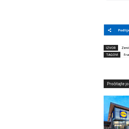
Podlij
IZVOR
Zeni
TAGOVI
Fr
Pročitajte još