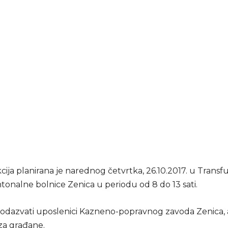
cija planirana je narednog četvrtka, 26.10.2017. u Transf
tonalne bolnice Zenica u periodu od 8 do 13 sati.
e odazvati uposlenici Kazneno-popravnog zavoda Zenica, a
za građane.