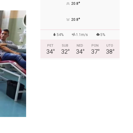
°
20.8
°
20.8
54%
1.1m/s
5%
PET
SUB
NED
PON
UTO
34
°
32
°
34
°
37
°
38
°