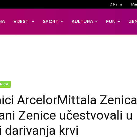
O Nama
Mar
NA
VIJESTI
SPORT
KULTURA
FUN
ZE
NICA
ici ArcelorMittala Zenica
ani Zenice učestvovali u
i darivanja krvi