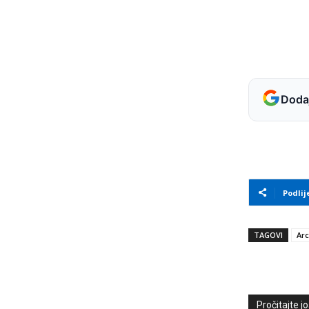
Dodaj
Podlij
TAGOVI
Arc
Pročitajte još