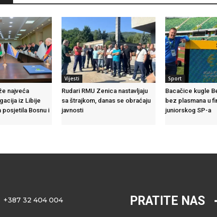
Vijesti
Sport
že najveća
Rudari RMU Zenica nastavljaju
Bacačice kugle Beš
acija iz Libije
sa štrajkom, danas se obraćaju
bez plasmana u fi
 posjetila Bosnu i
javnosti
juniorskog SP-a
PRATITE NAS
+387 32 404 004