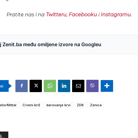
Pratite nas i na
Twitteru
,
Facebooku
i
Instagramu
.
 Zenit.ba među omiljene izvore na Googleu
eli
elorMittal
Crveni križ
darovanje krvi
ZDK
Zenica
...