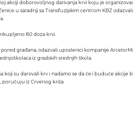
j akciji doborovoljnog darivanja krvi koju je organizova
 Zenice u saradnji sa Transfuzijskim centrom KBZ odazval
a.
 prikupljeno 80 doza krvi.
e, pored građana, odazvali uposlenici kompanije ArcelorMit
ednjoškolaca iz gradskih srednjih škola.
a koji su darovali krv i nadamo se da će i buduće akcije b
, poručuju iz Crvenog križa.