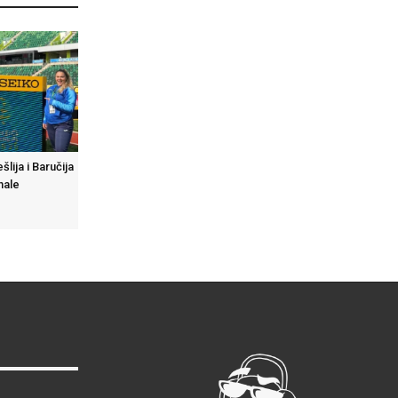
lija i Baručija
nale