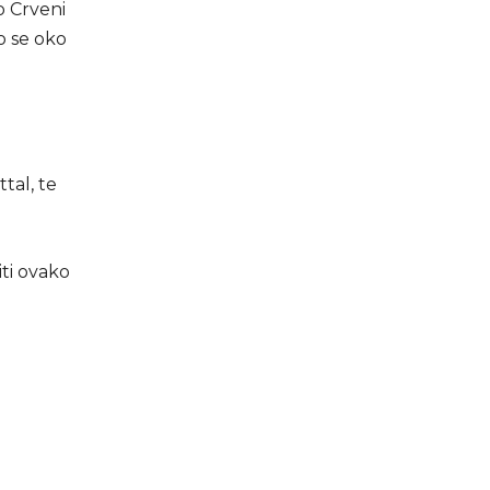
o Crveni
o se oko
tal, te
iti ovako