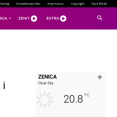
keting
Kontaktirajte Nas
Impressum
Copyright
Dark Mode
NICA
ZENIT
EXTRA
ZENICA
 i
Clear Sky
°
C
20.8