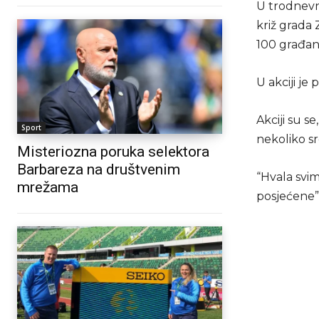
U trodnevno
križ grada
100 građan
U akciji je
Akciji su s
Sport
nekoliko sr
Misteriozna poruka selektora
Barbareza na društvenim
“Hvala svim
mrežama
posjećene”