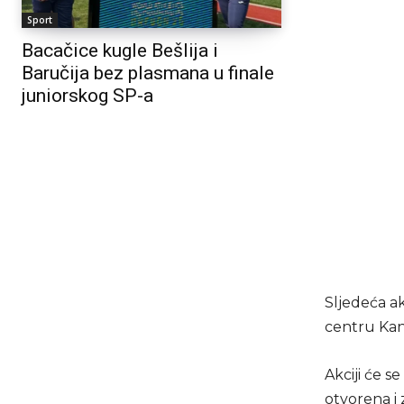
Sport
Bacačice kugle Bešlija i
Baručija bez plasmana u finale
juniorskog SP-a
Sljedeća ak
centru Kan
Akciji će s
otvorena i 