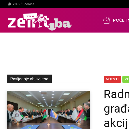
C
20.8
Zenica
POČET
Posljednje objavljeno
VIJESTI
ZE
Radn
građ
akcij