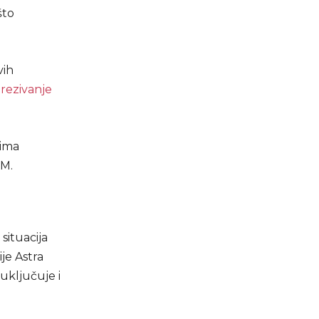
što
vih
orezivanje
 ima
KM.
situacija
je Astra
 uključuje i