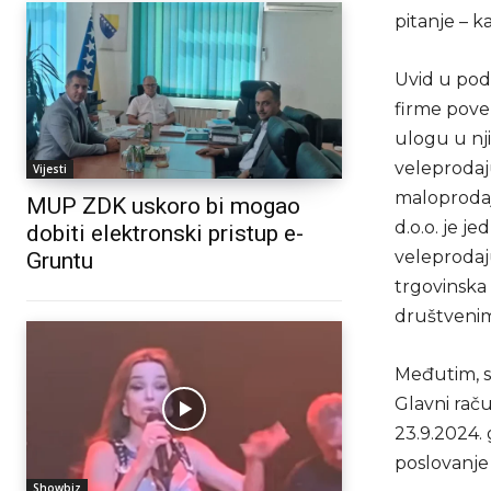
pitanje – k
Uvid u poda
firme pove
ulogu u nj
veleprodaj
Vijesti
maloprodaj
MUP ZDK uskoro bi mogao
d.o.o. je 
dobiti elektronski pristup e-
veleprodaj
Gruntu
trgovinska 
društveni
Međutim, st
Glavni raču
23.9.2024. 
poslovanje
Showbiz