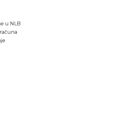
ine u NLB
 računa
nje