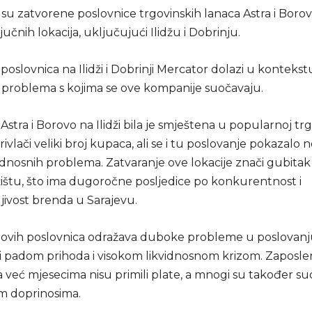
 su zatvorene poslovnice trgovinskih lanaca Astra i Boro
jučnih lokacija, uključujući Ilidžu i Dobrinju.
poslovnica na Ilidži i Dobrinji Mercator dolazi u kontekst
ih problema s kojima se ove kompanije suočavaju.
Astra i Borovo na Ilidži bila je smještena u popularnoj tr
privlači veliki broj kupaca, ali se i tu poslovanje pokazalo
vidnosnih problema. Zatvaranje ove lokacije znači gubitak
ištu, što ima dugoročne posljedice po konkurentnost i
jivost brenda u Sarajevu.
 ovih poslovnica odražava duboke probleme u poslovanju
 padom prihoda i visokom likvidnosnom krizom. Zaposle
 već mjesecima nisu primili plate, a mnogi su također su
m doprinosima.