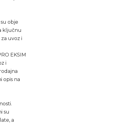
 su obje
a ključnu
 za uvoz i
.”PRO EKSIM
z i
rodajna
i opis na
nosti.
ni su
ate, a