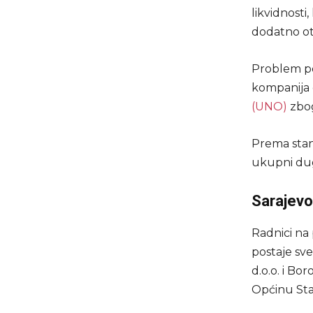
likvidnosti
dodatno ot
Problem pos
kompanija 
(UNO)
zbog
Prema stan
ukupni dug
Sarajevo
Radnici na 
postaje sve
d.o.o. i Bo
Općinu Sta