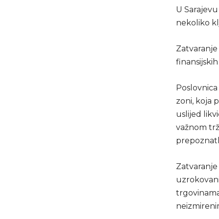
U Sarajevu
nekoliko kl
Zatvaranje 
finansijsk
Poslovnica 
zoni, koja 
uslijed lik
važnom trž
prepoznatl
Zatvaranje
uzrokovani
trgovinama
neizmireni