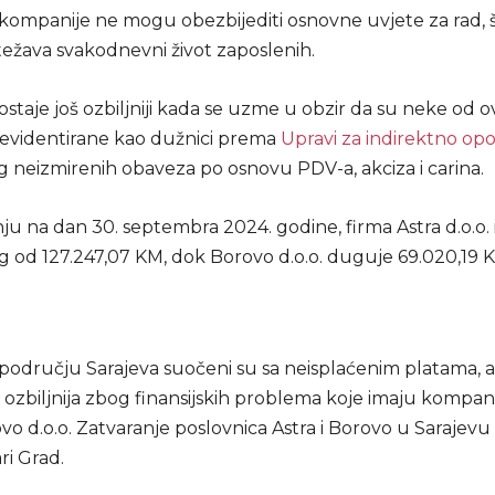
, kompanije ne mogu obezbijediti osnovne uvjete za rad, 
ežava svakodnevni život zaposlenih.
taje još ozbiljniji kada se uzme u obzir da su neke od o
evidentirane kao dužnici prema
Upravi za indirektno op
 neizmirenih obaveza po osnovu PDV-a, akciza i carina.
ju na dan 30. septembra 2024. godine, firma Astra d.o.o.
 od 127.247,07 KM, dok Borovo d.o.o. duguje 69.020,19 
području Sarajeva suočeni su sa neisplaćenim platama, a 
 ozbiljnija zbog finansijskih problema koje imaju kompani
rovo d.o.o. Zatvaranje poslovnica Astra i Borovo u Sarajevu
ri Grad.