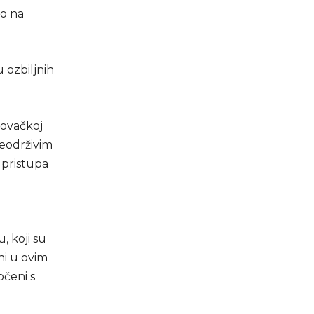
vo na
u ozbiljnih
govačkoj
 neodrživim
 pristupa
, koji su
ni u ovim
očeni s