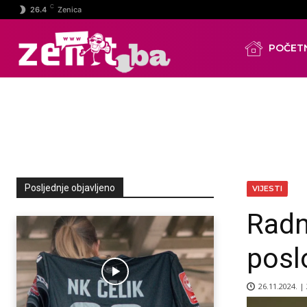
C
26.4
Zenica
POČET
Posljednje objavljeno
VIJESTI
Radn
posl
26.11.2024. |