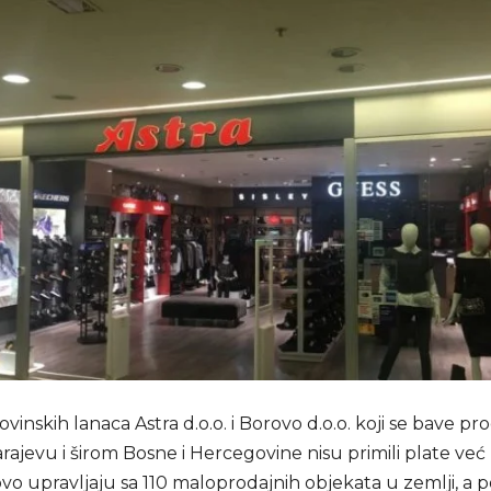
ovinskih lanaca Astra d.o.o. i Borovo d.o.o. koji se bave p
ajevu i širom Bosne i Hercegovine nisu primili plate već
ovo upravljaju sa 110 maloprodajnih objekata u zemlji, a p