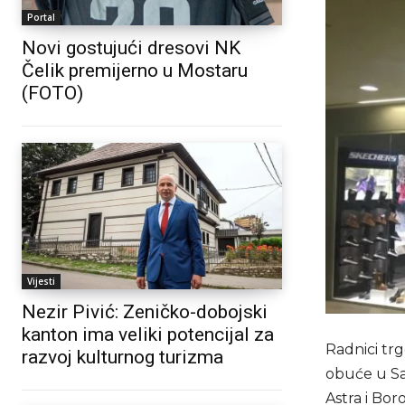
Portal
Novi gostujući dresovi NK
Čelik premijerno u Mostaru
(FOTO)
Vijesti
Nezir Pivić: Zeničko-dobojski
kanton ima veliki potencijal za
Radnici trg
razvoj kulturnog turizma
obuće u Sar
Astra i Bor