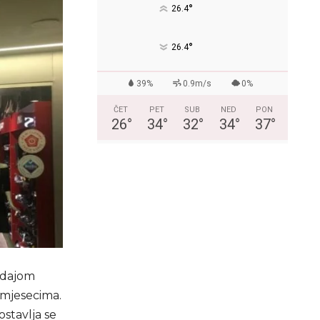
°
26.4
°
26.4
39%
0.9m/s
0%
ČET
PET
SUB
NED
PON
26
°
34
°
32
°
34
°
37
°
rodajom
 mjesecima.
ostavlja se