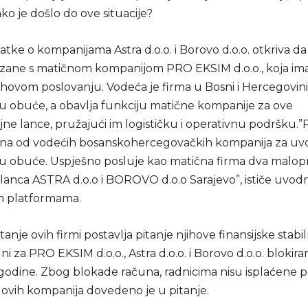
ako je došlo do ove situacije?
tke o kompanijama Astra d.o.o. i Borovo d.o.o. otkriva da
zane s matičnom kompanijom PRO EKSIM d.o.o., koja im
ihovom poslovanju. Vodeća je firma u Bosni i Hercegovini
u obuće, a obavlja funkciju matične kompanije za ove
ne lance, pružajući im logističku i operativnu podršku
jedna od vodećih bosanskohercegovačkih kompanija za uvo
u obuće. Uspješno posluje kao matična firma dva malop
lanca ASTRA d.o.o i BOROVO d.o.o Sarajevo”, ističe uvodn
m platformama.
anje ovih firmi postavlja pitanje njihove finansijske stabil
ni za PRO EKSIM d.o.o., Astra d.o.o. i Borovo d.o.o. blokira
godine. Zbog blokade računa, radnicima nisu isplaćene pl
 ovih kompanija dovedeno je u pitanje.