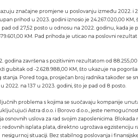
kazuju značajne promjene u poslovanju između 2022. i 
upan prihod u 2023. godini iznosio je 24.267.020,00 KM, 
a pad od 27,52 posto u odnosu na 2022. godinu, kada je 
479.601,00 KM. Pad prihoda je uticao na poslovni rezultat
2. godina završena s pozitivnim rezultatom od 88.255,00
ježi gubitak od -2.628.988,00 KM, što ukazuje na pogorša
g stanja. Pored toga, prosječan broj radnika također se sm
u 2022. na 137 u 2023. godini, što je pad od 8 posto.
ljučnih problema s kojima se suočavaju kompanije unut
uključujući Astra d.o.o. i Borovo d.o.o., jeste nemogućnos
ja osnovnih uslova za rad svojim zaposlenicima. Blokada 
redovnih isplata plata, direktno ugrožava egzistenciju ra
 nesigurnoj situaciji. Bez stabilnog poslovanja i finansijsk