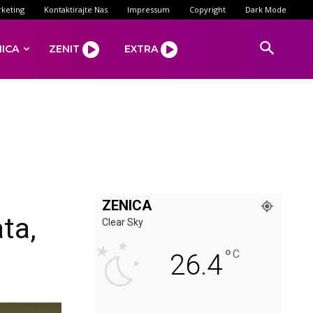
keting
Kontaktirajte Nas
Impressum
Copyright
Dark Mode
NICA
ZENIT
EXTRA
ZENICA
ta,
Clear Sky
°
C
26.4