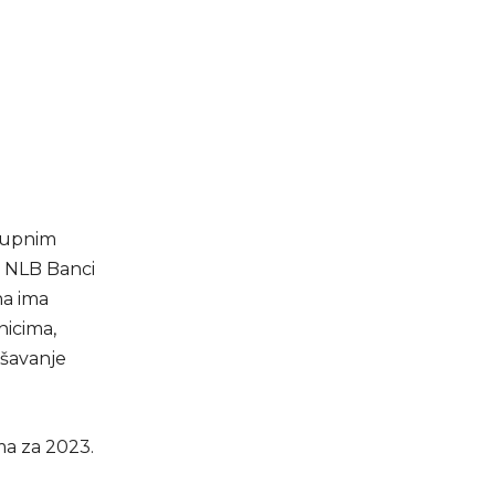
stupnim
u NLB Banci
na ima
nicima,
ršavanje
ma za 2023.