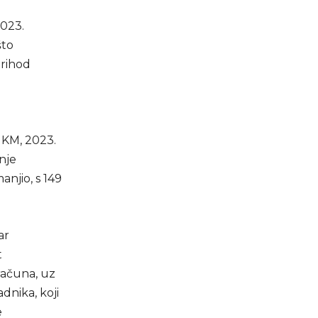
2023.
što
prihod
 KM, 2023.
nje
anjio, s 149
ar
t
računa, uz
dnika, koji
e