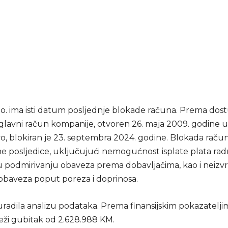
.o. ima isti datum posljednje blokade računa. Prema do
glavni račun kompanije, otvoren 26. maja 2009. godine 
vo, blokiran je 23. septembra 2024. godine. Blokada raču
e posljedice, uključujući nemogućnost isplate plata rad
u podmirivanju obaveza prema dobavljačima, kao i neizv
obaveza poput poreza i doprinosa.
uradila analizu podataka. Prema finansijskim pokazatelji
ježi gubitak od 2.628.988 KM.