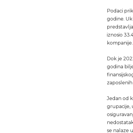
Podaci pri
godine. Uk
predstavlj
iznosio 33.
kompanije.
Dok je 202
godina bil
finansijsko
zaposlenih 
Jedan od k
grupacije, 
osiguravan
nedostatak 
se nalaze u