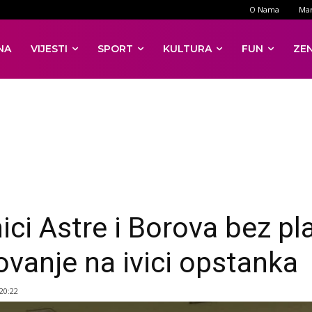
O Nama
Mar
NA
VIJESTI
SPORT
KULTURA
FUN
ZE
ici Astre i Borova bez pla
ovanje na ivici opstanka
 20:22