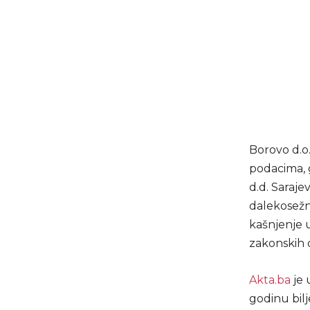
Borovo d.o
podacima, 
d.d. Saraje
dalekosežn
kašnjenje 
zakonskih 
Akta.ba
je 
godinu bil