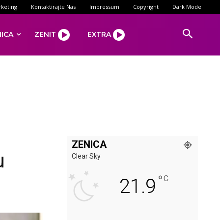
keting
Kontaktirajte Nas
Impressum
Copyright
Dark Mode
NICA
ZENIT
EXTRA
ZENICA
u
Clear Sky
°
C
21.9