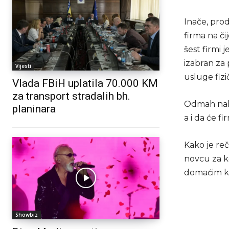
Inače, pro
firma na či
šest firmi 
izabran za 
Vijesti
usluge fizi
Vlada FBiH uplatila 70.000 KM
za transport stradalih bh.
Odmah nako
planinara
a i da će f
Kako je reč
novcu za ko
domaćim ko
Showbiz