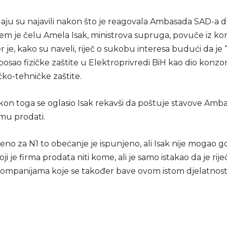
daju su najavili nakon što je reagovala Ambasada SAD-a d
jem je čelu Amela Isak, ministrova supruga, povuče iz ko
jer je, kako su naveli, riječ o sukobu interesa budući da j
posao fizičke zaštite u Elektroprivredi BiH kao dio konzor
čko-tehničke zaštite.
n toga se oglasio Isak rekavši da poštuje stavove Amb
irmu prodati.
eno za N1 to obećanje je ispunjeno, ali Isak nije mogao go
ji je firma prodata niti kome, ali je samo istakao da je rije
mpanijama koje se također bave ovom istom djelatnosti