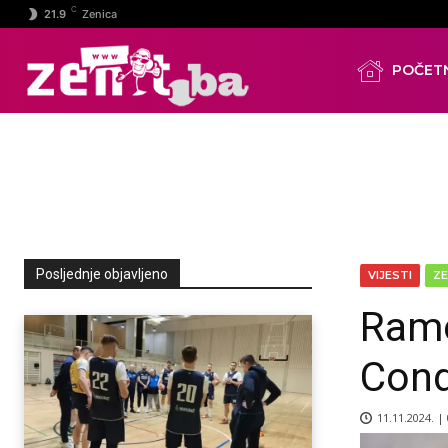
C
21.9
Zenica
POČET
Posljednje objavljeno
VIJESTI
ZE
Ramo
Con
11.11.2024. |