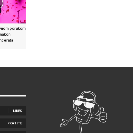
ivnom porukom
 nakon
oncerata
LIKES
PRATITE