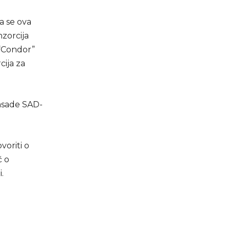
a se ova
nzorcija
e “Condor”
cija za
asade SAD-
voriti o
č o
.