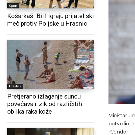
Sport
Košarkaši BiH igraju prijateljski
meč protiv Poljske u Hrasnici
Lifestyle
Pretjerano izlaganje suncu
povećava rizik od različitih
oblika raka kože
Ministar u
potvrdio je
“Condor”.