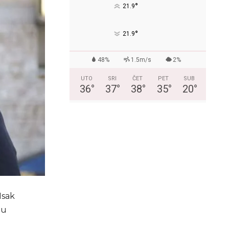
°
21.9
°
21.9
48%
1.5m/s
2%
UTO
SRI
ČET
PET
SUB
36
°
37
°
38
°
35
°
20
°
Isak
mu