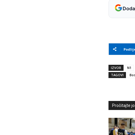
Dodaj
Podlij
IZVOR
N1
TAGOVI
Bos
Pročitajte još