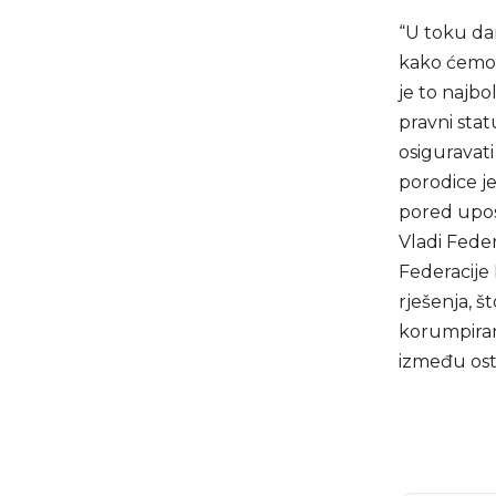
“U toku da
kako ćemo 
je to najbo
pravni stat
osiguravati
porodice je
pored upos
Vladi Feder
Federacije
rješenja, š
korumpiran
između ost