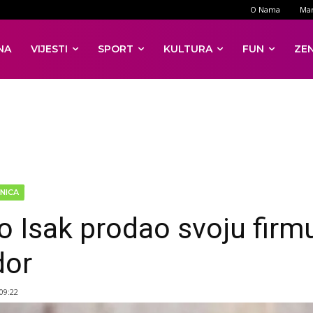
O Nama
Mar
NA
VIJESTI
SPORT
KULTURA
FUN
ZE
NICA
 Isak prodao svoju firm
dor
 09:22