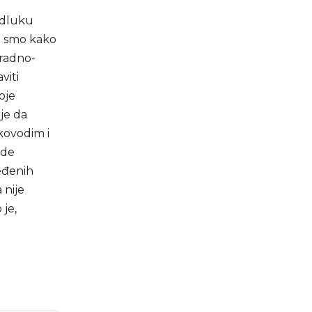
odluku
a smo kako
 radno-
viti
oje
je da
kovodim i
ade
eđenih
 nije
je,