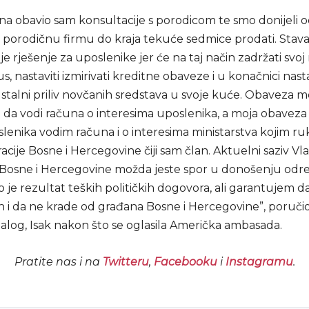
na obavio sam konsultacije s porodicom te smo donijeli 
porodičnu firmu do kraja tekuće sedmice prodati. Stav
lje rješenje za uposlenike jer će na taj način zadržati svoj
us, nastaviti izmirivati kreditne obaveze i u konačnici nasta
 stalni priliv novčanih sredstava u svoje kuće. Obaveza m
 da vodi računa o interesima uposlenika, a moja obaveza 
lenika vodim računa i o interesima ministarstva kojim ru
acije Bosne i Hercegovine čiji sam član. Aktuelni saziv Vl
 Bosne i Hercegovine možda jeste spor u donošenju odr
to je rezultat teških političkih dogovora, ali garantujem da
 i da ne krade od građana Bosne i Hercegovine”, poručio 
alog, Isak nakon što se oglasila Američka ambasada.
Pratite nas i na
Twitteru
,
Facebooku
i
Instagramu
.