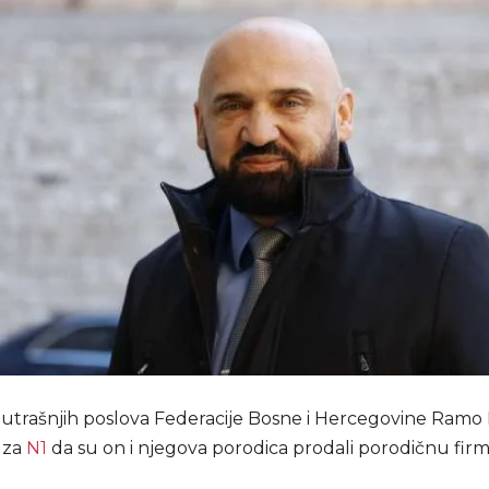
nutrašnjih poslova Federacije Bosne i Hercegovine Ramo 
 za
N1
da su on i njegova porodica prodali porodičnu fir