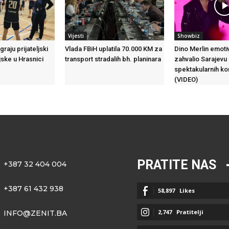
Vijesti
Showbiz
graju prijateljski
Vlada FBiH uplatila 70.000 KM za
Dino Merlin emot
jske u Hrasnici
transport stradalih bh. planinara
zahvalio Sarajevu
spektakularnih k
(VIDEO)
PRATITE NAS
+387 32 404 004
+387 61 432 938
58,897
Likes
2,747
Pratitelji
INFO@ZENIT.BA